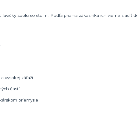
avičky spolu so stolmi. Podľa priania zákazníka ich vieme zladiť d
.
 vysokej záťaži
ých častí
tkárskom priemysle