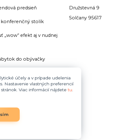
endová predsieň
Družstevná 9
Solčany 95617
ť konferenčný stolík
ť „wow“ efekt aj v nudnej
bytok do obývačky
ť domácu knižnicu
ytické účely a v prípade udelenia
s. Nastavenie vlastných preferencií
i zariaďovani kúpeľne dajte
tránok. Viac informácií nájdete
tu
.
bytok do obývačky
asím