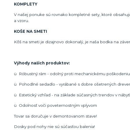
KOMPLETY
V našej ponuke sú rovnako kompletné sety, ktoré obsahujú l
a vzoru.
KOŠE NA SMETI
Kôš na smeti je dizajnovo dokonalý, je naša bodka na záver
Výhody našich produktov:
ü Róbustný rám - odolný proti mechanickému poškodeniu a
ü Pohodlné sedadlo - vyrábané s dobre ošetrených dreven
ü Estetický vzhľad - na základe súčasných trendov v náby
ü Odolnosť voči poveternostným vplyvom
Tovar sa doručuje v demontovanom stave!
Dosky pod nohy nie sú súčasťou balenia!