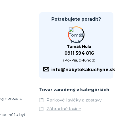
Potrebujete poradiť?
Tomáš Hula
0911 594 816
(Po-Pia, 9-16hod)
info@nabytokakuchyne.sk
Tovar zaradený v kategóriách
nej nereze s
Parkové lavičky a zostavy
Záhradné lavice
avice môžu byť