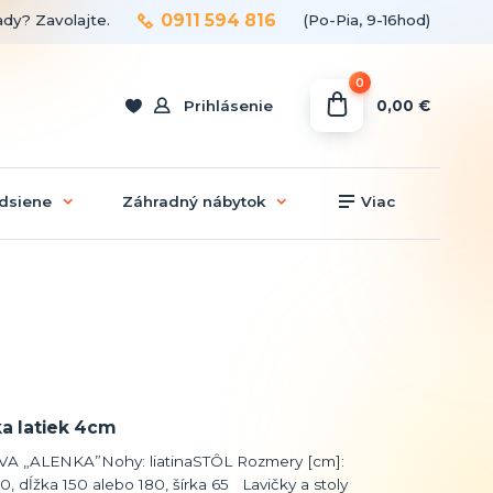
0911 594 816
ady? Zavolajte.
(Po-Pia, 9-16hod)
0
0,00 €
Prihlásenie
dsiene
Záhradný nábytok
Viac
a latiek 4cm
A „ALENKA”Nohy: liatinaSTÔL Rozmery [cm]:
0, dĺžka 150 alebo 180, šírka 65 Lavičky a stoly