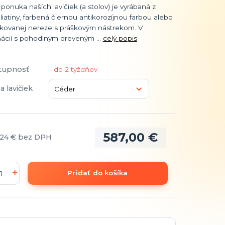
ponuka naších lavičiek (a stolov) je vyrábaná z
liatiny, farbená čiernou antikorozíjnou farbou alebo
nkovanej nereze s práškovým nástrekom. V
ácií s pohodlným dreveným ...
celý popis
tupnosť
do 2 týždňov
a lavičiek
587,00 €
,24 €
bez DPH
Pridať do košíka