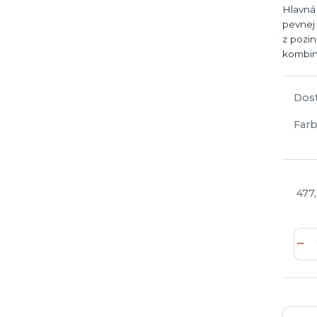
Hlavná 
pevnej 
z pozi
kombin
Dos
Farb
477