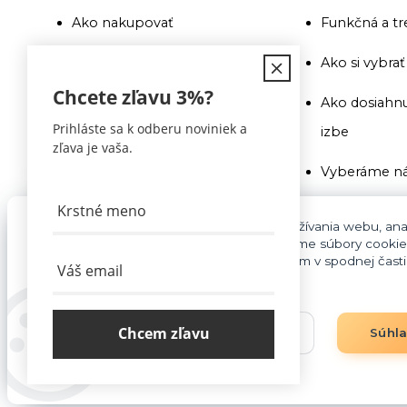
Ako nakupovať
Funkčná a tr
Doprava
Ako si vybra
Chcete zľavu
3%
?
Recenzie a odporúčania
Ako dosiahnu
Prihláste sa k odberu noviniek a
izbe
Obchodné podmienky
zľava je vaša.
Vyberáme ná
Doprava
Ako si vybra
Kontakty
Pre základnú funkčnosť, spríjemnenie používania webu, anal
súhlasu aj na účely cielenia reklamy využívame súbory cookie
Na toto si pr
cookies môžete kedykoľvek upraviť odkazom v spodnej časti s
Blog
pozor
Vyberáme ná
Chcem zľavu
Nastavenia
Súhl