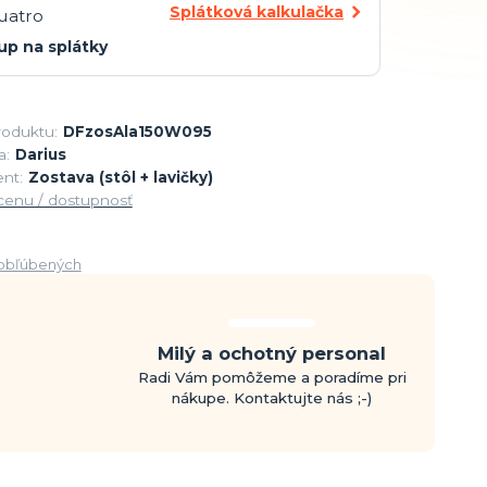
Splátková kalkulačka
up na splátky
roduktu:
DFzosAla150W095
a:
Darius
nt:
Zostava (stôl + lavičky)
 cenu / dostupnosť
obľúbených
Milý a ochotný personal
Radi Vám pomôžeme a poradíme pri
nákupe. Kontaktujte nás ;-)