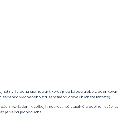
ej liatiny, farbená čiernou antikorozíjnou farbou alebo z pozinkova
sedením vyrobeného z tuzemského dreva (ihličnaté,listnaté).
farbách. Vzhľadom k veľkej hmotnosti, sú stabilné a odolné. Naše l
áž je veľmi jednoduchá.