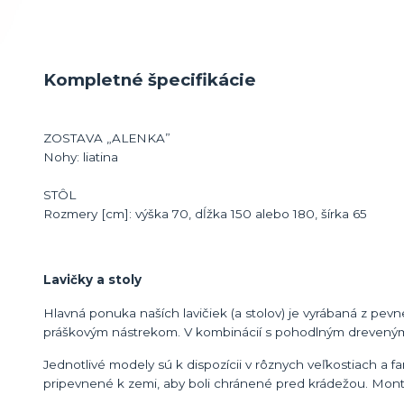
Kompletné špecifikácie
ZOSTAVA „ALENKA”
Nohy: liatina
STÔL
Rozmery [cm]: výška 70, dĺžka 150 alebo 180, šírka 65
Lavičky a stoly
Hlavná ponuka naších lavičiek (a stolov) je vyrábaná z pevn
práškovým nástrekom. V kombinácií s pohodlným dreveným 
Jednotlivé modely sú k dispozícii v rôznych veľkostiach a 
pripevnené k zemi, aby boli chránené pred krádežou. Mont