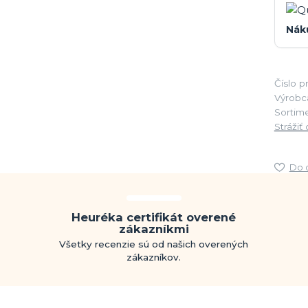
Nák
Číslo p
Výrobc
Sortime
Strážiť
Do 
Heuréka certifikát overené
zákazníkmi
Všetky recenzie sú od našich overených
zákazníkov.