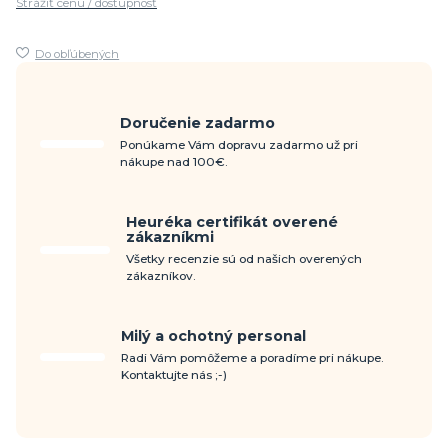
Strážiť cenu / dostupnosť
Do obľúbených
Doručenie zadarmo
Ponúkame Vám dopravu zadarmo už pri
nákupe nad 100€.
Heuréka certifikát overené
zákazníkmi
Všetky recenzie sú od našich overených
zákazníkov.
Milý a ochotný personal
Radi Vám pomôžeme a poradíme pri nákupe.
Kontaktujte nás ;-)