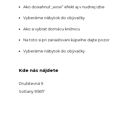
Ako dosiahnuť „wow“ efekt aj v nudnej izbe
Vyberáme nábytok do obývačky
Ako si vybrať domácu knižnicu
Na toto si pri zariaďovani kúpeľne dajte pozor
Vyberáme nábytok do obývačky
Kde nás nájdete
Družstevná 9
Solčany 95617