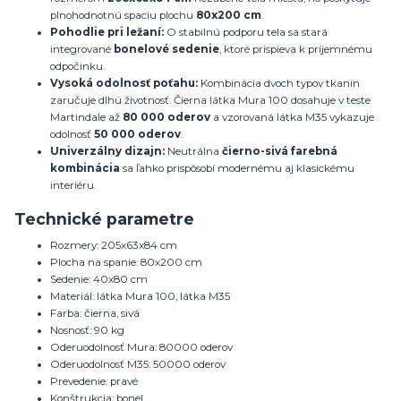
plnohodnotnú spaciu plochu
80x200 cm
.
Pohodlie pri ležaní:
O stabilnú podporu tela sa stará
integrované
bonelové sedenie
, ktoré prispieva k príjemnému
odpočinku.
Vysoká odolnosť poťahu:
Kombinácia dvoch typov tkanín
zaručuje dlhú životnosť. Čierna látka Mura 100 dosahuje v teste
Martindale až
80 000 oderov
a vzorovaná látka M35 vykazuje
odolnosť
50 000 oderov
.
Univerzálny dizajn:
Neutrálna
čierno-sivá farebná
kombinácia
sa ľahko prispôsobí modernému aj klasickému
interiéru.
Technické parametre
Rozmery: 205x63x84 cm
Plocha na spanie: 80x200 cm
Sedenie: 40x80 cm
Materiál: látka Mura 100, látka M35
Farba: čierna, sivá
Nosnosť: 90 kg
Oderuodolnosť Mura: 80000 oderov
Oderuodolnosť M35: 50000 oderov
Prevedenie: pravé
Konštrukcia: bonel