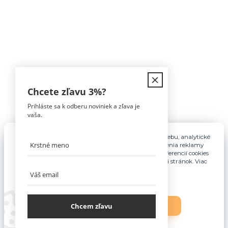
Kontakt
Chcete zľavu
3%
?
Prihláste sa k odberu noviniek a zľava je
Tomáš Hula
vaša.
0911 594 816
(Po-Pia, 9-16hod)
Pre základnú funkčnosť, spríjemnenie používania webu, analytické
účely a v prípade udelenia súhlasu aj na účely cielenia reklamy
info@nabytokakuchyne.sk
využívame súbory cookies. Nastavenie vlastných preferencií cookies
môžete kedykoľvek upraviť odkazom v spodnej časti stránok. Viac
informácií nájdete
tu
.
Chcem zľavu
Nastavenia
Súhlasím