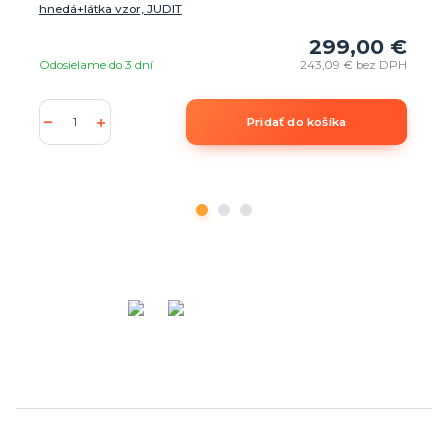
hnedá+látka vzor, JUDIT
299,00 €
Odosielame do 3 dní
243,09 €
bez DPH
Pridať do košíka