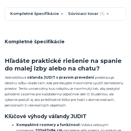
Kompletné špecifikácie
Súvisiaci tovar
3
Kompletné špecifikácie
Hľadáte praktické riešenie na spanie
do malej izby alebo na chatu?
Jednolôžková
váľanda JUDIT v pravom prevedení
predstavuje
ideálnu voľbu všade tam, kde potrebujete maximálne využiť obmedzený
priestor. Tento univerzálny kus nábytku je navrhnutý tak, aby poskytol
pohodlné zázemie pre každodenný odpočinok detí či študentov, ale
výborne poslúži aj ako príležitostné lôžko pre hostí v domácnostiach,
penziónoch či rekreačných objektoch.
Kľúčové výhody váľandy JUDIT
Kompaktné rozmery a funkčnosť:
Vďaka celkovým
rozmerom
205x63x84 cm
nezaberie veľa miesta, no poskytuje