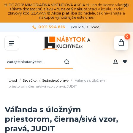
🚨 POZOR! MIMORIADNA VÍKENDOVÁ AKCIA 🚨 Len do konca víkendu
získate dodatočnú zľavu 4 % na celý nákup! Stačí v košíku zadať
zľavový kód: ZLAVA4 ⏰ Akcia platí iba do nedele, tak neváhajte a
nakúpte výhodnejšie ešte dnes!
0911 594 816
(Po-Pia, 9-16hod)
0
Úvod
Sedačky
Sedacie súpravy
Váľanda s úložným
priestorom, čierna/sivá vzor, pravá, JUDIT
Váľanda s úložným
priestorom, čierna/sivá vzor,
pravá, JUDIT