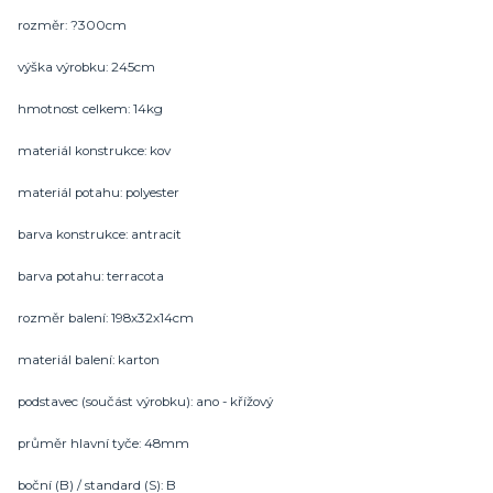
rozměr: ?300cm
výška výrobku: 245cm
hmotnost celkem: 14kg
materiál konstrukce: kov
materiál potahu: polyester
barva konstrukce: antracit
barva potahu: terracota
rozměr balení: 198x32x14cm
materiál balení: karton
podstavec (součást výrobku): ano - křížový
průměr hlavní tyče: 48mm
boční (B) / standard (S): B