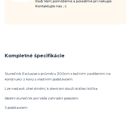
Radi Vám pomôžeme a poradíme pri nákupe.
Kontaktujte nás ;-)
Kompletné špecifikácie
Slunečník Exclusive o průměru 300cm s bočním zavěšením na
konstrukci z kovu s vlastním podstavcem.
Lze nastavit úhel stínění, k otevírání slouží otáčecí klička.
Ideální slunečník pro Vaše zahradní posezení.
S podstavcem.