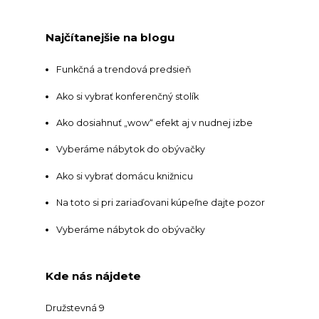
Najčítanejšie na blogu
Funkčná a trendová predsieň
Ako si vybrať konferenčný stolík
Ako dosiahnuť „wow“ efekt aj v nudnej izbe
Vyberáme nábytok do obývačky
Ako si vybrať domácu knižnicu
Na toto si pri zariaďovani kúpeľne dajte pozor
Vyberáme nábytok do obývačky
Kde nás nájdete
Družstevná 9