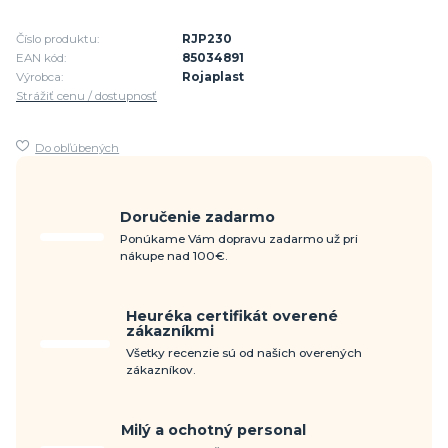
Číslo produktu:
RJP230
EAN kód:
85034891
Výrobca:
Rojaplast
Strážiť cenu / dostupnosť
Do obľúbených
Doručenie zadarmo
Ponúkame Vám dopravu zadarmo už pri
nákupe nad 100€.
Heuréka certifikát overené
zákazníkmi
Všetky recenzie sú od našich overených
zákazníkov.
Milý a ochotný personal