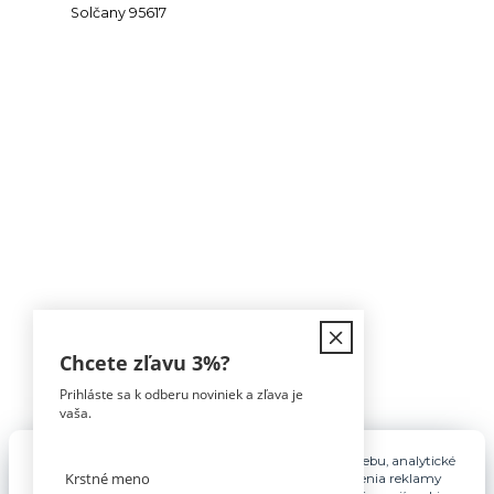
Solčany 95617
Kontakt
Chcete zľavu
3%
?
Prihláste sa k odberu noviniek a zľava je
Tomáš Hula
vaša.
0911 594 816
(Po-Pia, 9-16hod)
Pre základnú funkčnosť, spríjemnenie používania webu, analytické
účely a v prípade udelenia súhlasu aj na účely cielenia reklamy