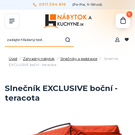
0911 594 816
(Po-Pia, 9-16hod)
0
Úvod
Záhradný nábytok
Slnečníky a podstavce
Slnečník
EXCLUSIVE boční - teracota
Slnečník EXCLUSIVE boční -
teracota