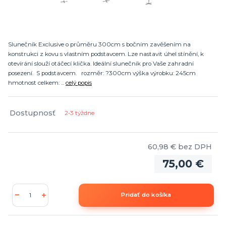
Slunečník Exclusive o průměru 300cm s bočním zavěšením na
konstrukci z kovu s vlastním podstavcem. Lze nastavit úhel stínění, k
otevírání slouží otáčecí klička. Ideální slunečník pro Vaše zahradní
posezení. S podstavcem. rozměr: ?300cm výška výrobku: 245cm
hmotnost celkem: ...
celý popis
Dostupnosť
2-3 týždne
60,98 €
bez DPH
75,00 €
Pridať do košíka