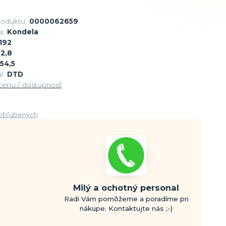
roduktu:
0000062659
a:
Kondela
192
2,8
54,5
l:
DTD
 cenu / dostupnosť
obľúbených
Milý a ochotný personal
Radi Vám pomôžeme a poradíme pri
nákupe. Kontaktujte nás ;-)