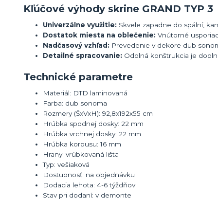
Kľúčové výhody skrine GRAND TYP 3
Univerzálne využitie:
Skvele zapadne do spální, kanc
Dostatok miesta na oblečenie:
Vnútorné usporiad
Nadčasový vzhľad:
Prevedenie v dekore dub sonoma 
Detailné spracovanie:
Odolná konštrukcia je dopln
Technické parametre
Materiál: DTD laminovaná
Farba: dub sonoma
Rozmery (ŠxVxH): 92,8x192x55 cm
Hrúbka spodnej dosky: 22 mm
Hrúbka vrchnej dosky: 22 mm
Hrúbka korpusu: 16 mm
Hrany: vrúbkovaná lišta
Typ: vešiaková
Dostupnosť: na objednávku
Dodacia lehota: 4-6 týždňov
Stav pri dodaní: v demonte