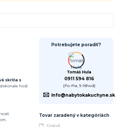
Potrebujete poradiť?
Tomáš Hula
0911 594 816
á skriňa s
(Po-Pia, 9-16hod)
 dokonale hodí
info@nabytokakuchyne.sk
ostí.
Tovar zaradený v kategóriách
nom.
Grand