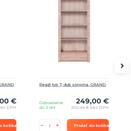
, GRAND
Regál typ 7, dub sonoma, GRAND
,00 €
249,00 €
Odosielame
bez DPH
do 3 dní
202,44 €
bez DPH
o košíka
Pridať do košíka