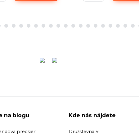
ie na blogu
Kde nás nájdete
endová predsieň
Družstevná 9