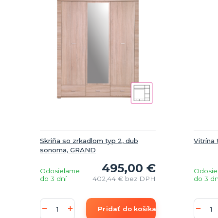
Skriňa so zrkadlom typ 2, dub
Vitrín
sonoma, GRAND
495,00 €
Odosielame
Odosie
do 3 dní
402,44 €
bez DPH
do 3 dn
Pridať do košíka