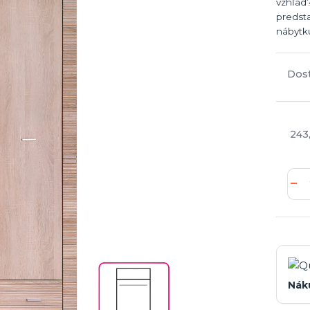
vzhľad
predst
nábytku
Dos
243
Nák