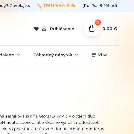
0911 594 816
ady? Zavolajte.
(Po-Pia, 9-16hod)
0
0,00 €
Prihlásenie
dsiene
Záhradný nábytok
Viac
á šatníková skriňa GRAND TYP 3 v odtieni dub
Hľadáte spôsob, ako vkusne vyriešiť nedostatok
acieho priestoru a zároveň dodať interiéru moderný