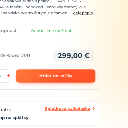
? Vešiaková skriňa s policou GRAND TYP 3
avuje ideálnu odpoveď. Tento všestranný kus
 sa vďaka svojim čistým a priamym l...
celý popis
tupnosť
Odosielame do 3 dní
299,00 €
,09 €
bez DPH
Pridať do košíka
Splátková kalkulačka
up na splátky