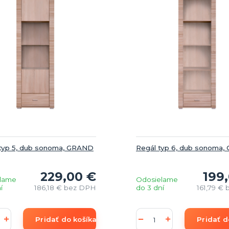
a typ 5, dub sonoma, GRAND
Regál typ 6, dub sonoma
229,00 €
199
lame
Odosielame
í
186,18 €
bez DPH
do 3 dní
161,79 €
Pridať do košíka
Pridať d