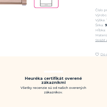
Číslo p
Výrobc
Výška:
Šírka:
9
Hĺbka:
Materiá
Strážiť
Do 
Heuréka certifikát overené
zákazníkmi
Všetky recenzie sú od našich overených
zákazníkov.