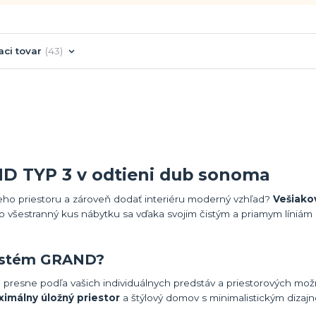
aci tovar
43
D TYP 3 v odtieni dub sonoma
eho priestoru a zároveň dodať interiéru moderný vzhľad?
Vešiakov
 všestranný kus nábytku sa vďaka svojim čistým a priamym líniám
systém GRAND?
presne podľa vašich individuálnych predstáv a priestorových možn
imálny úložný priestor
a štýlový domov s minimalistickým dizaj