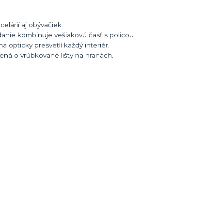
elárií aj obývačiek.
anie kombinuje vešiakovú časť s policou.
opticky presvetlí každý interiér.
ená o vrúbkované lišty na hranách.