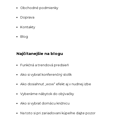
Obchodné podmienky
Doprava
Kontakty
Blog
Najčítanejšie na blogu
Funkčná a trendová predsieň
Ako si vybrať konferenčný stolík
Ako dosiahnuť „wow“ efekt aj v nudnej izbe
Vyberáme nábytok do obývačky
Ako si vybrať domácu knižnicu
Na toto si pri zariaďovani kúpeľne dajte pozor