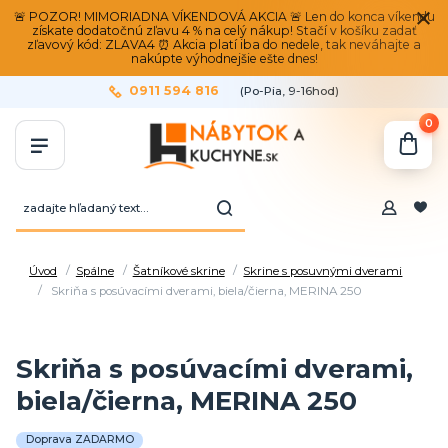
🚨 POZOR! MIMORIADNA VÍKENDOVÁ AKCIA 🚨 Len do konca víkendu
získate dodatočnú zľavu 4 % na celý nákup! Stačí v košíku zadať
zľavový kód: ZLAVA4 ⏰ Akcia platí iba do nedele, tak neváhajte a
nakúpte výhodnejšie ešte dnes!
0911 594 816
(Po-Pia, 9-16hod)
0
Úvod
Spálne
Šatníkové skrine
Skrine s posuvnými dverami
Skriňa s posúvacími dverami, biela/čierna, MERINA 250
Skriňa s posúvacími dverami,
biela/čierna, MERINA 250
Doprava ZADARMO