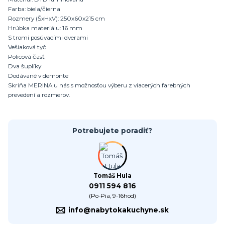
Farba: biela/čierna
Rozmery (ŠxHxV): 250x60x215 cm
Hrúbka materiálu: 16 mm
S tromi posúvacími dverami
Vešiaková tyč
Policová časť
Dva šuplíky
Dodávané v demonte
Skriňa MERINA u nás s možnosťou výberu z viacerých farebných
prevedení a rozmerov.
Potrebujete poradiť?
Tomáš Hula
0911 594 816
(Po-Pia, 9-16hod)
info@nabytokakuchyne.sk