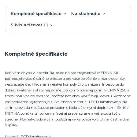
Kompletné špecifikácie
Na stiahnutie
Súvisiaci tovar
1
Kompletné špecifikácie
Keď vám chýba v izbe skriňa, príde na rad trojdverová MERINA. Ak
potrebujete viac úložného priestoru pre vaše oblečenie a rôzne doplnky,
nestrácajte čas hľadaním nejakej komody či organizéra. Investujte do
dobrej, kvalitnej a stabilnej skrine. Do kombinovanej skrini MERINA 250 s
tromi posúvacími dverami môžete bez obáv vložiť svoju dôveru. Rozhodne
vás nesklame. Vyrobená je z kvalitného materiálu DTD laminovaná. Na
skrini prevláda nadčasové prevedenie biela s čiernymi doplnkami. Skriňa
MERINA ponúka tri police na ľavej aj pravej strane a vešiakovú tyč v
strednej. Rovnako dobre vám poslúži aj veľké polica vo vrchnej časti a dva
šuplíky.
Materiál: DTD laminovaná