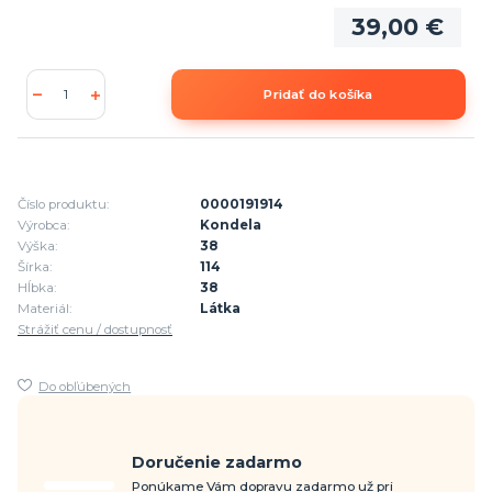
39,00 €
Pridať do košíka
Číslo produktu:
0000191914
Výrobca:
Kondela
Výška:
38
Šírka:
114
Hĺbka:
38
Materiál:
Látka
Strážiť cenu / dostupnosť
Do obľúbených
Doručenie zadarmo
Ponúkame Vám dopravu zadarmo už pri