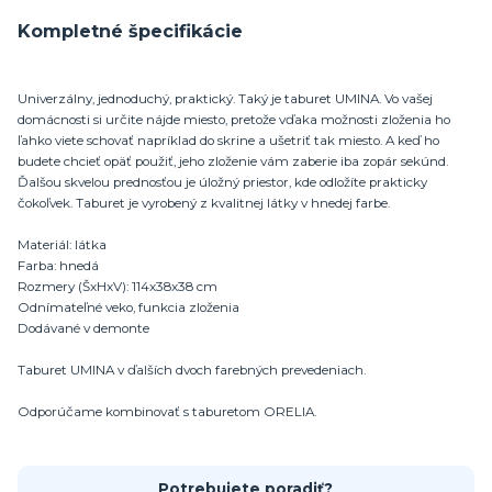
Kompletné špecifikácie
Univerzálny, jednoduchý, praktický. Taký je taburet UMINA. Vo vašej
domácnosti si určite nájde miesto, pretože vďaka možnosti zloženia ho
ľahko viete schovať napríklad do skrine a ušetriť tak miesto. A keď ho
budete chcieť opäť použiť, jeho zloženie vám zaberie iba zopár sekúnd.
Ďalšou skvelou prednosťou je úložný priestor, kde odložíte prakticky
čokoľvek. Taburet je vyrobený z kvalitnej látky v hnedej farbe.
Materiál: látka
Farba: hnedá
Rozmery (ŠxHxV): 114x38x38 cm
Odnímateľné veko, funkcia zloženia
Dodávané v demonte
Taburet UMINA v ďalších dvoch farebných prevedeniach.
Odporúčame kombinovať s taburetom ORELIA.
Potrebujete poradiť?