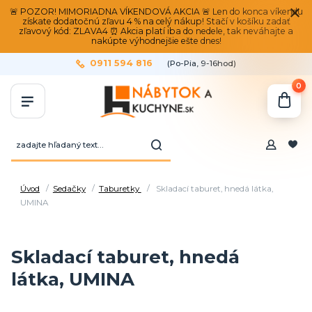
🚨 POZOR! MIMORIADNA VÍKENDOVÁ AKCIA 🚨 Len do konca víkendu
získate dodatočnú zľavu 4 % na celý nákup! Stačí v košíku zadať
zľavový kód: ZLAVA4 ⏰ Akcia platí iba do nedele, tak neváhajte a
nakúpte výhodnejšie ešte dnes!
0911 594 816
(Po-Pia, 9-16hod)
0
Úvod
Sedačky
Taburetky
Skladací taburet, hnedá látka,
UMINA
Skladací taburet, hnedá
látka, UMINA