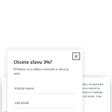
Kontakt
Chcete zľavu
3%
?
Prihláste sa k odberu noviniek a zľava je
Tomáš Hula
vaša.
0911 594 816
(Po-Pia, 9-16hod)
Pre základnú funkčnosť, spríjemnenie používania webu, analytické
účely a v prípade udelenia súhlasu aj na účely cielenia reklamy
info@nabytokakuchyne.sk
využívame súbory cookies. Nastavenie vlastných preferencií cookies
môžete kedykoľvek upraviť odkazom v spodnej časti stránok. Viac
informácií nájdete
tu
.