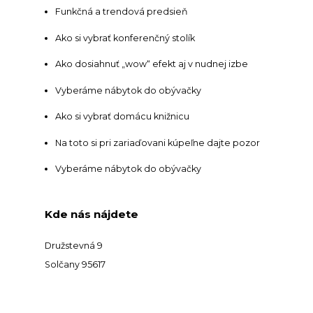
Funkčná a trendová predsieň
Ako si vybrať konferenčný stolík
Ako dosiahnuť „wow“ efekt aj v nudnej izbe
Vyberáme nábytok do obývačky
Ako si vybrať domácu knižnicu
Na toto si pri zariaďovani kúpeľne dajte pozor
Vyberáme nábytok do obývačky
Kde nás nájdete
Družstevná 9
Solčany 95617