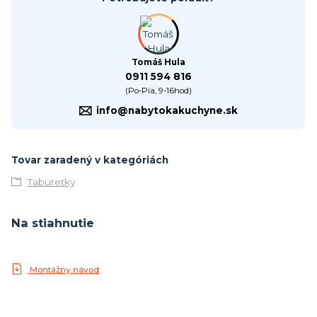
Tomáš Hula
0911 594 816
(Po-Pia, 9-16hod)
info@nabytokakuchyne.sk
Tovar zaradený v kategóriách
Taburetky
Na stiahnutie
Montážny návod