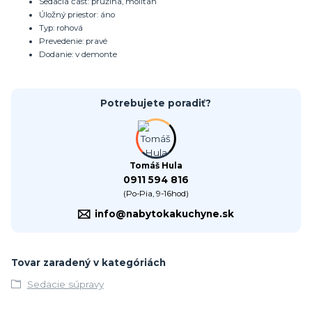
Sedacia časť: pružina, molitan
Úložný priestor: áno
Typ: rohová
Prevedenie: pravé
Dodanie: v demonte
Potrebujete poradiť?
Tomáš Hula
0911 594 816
(Po-Pia, 9-16hod)
info@nabytokakuchyne.sk
Tovar zaradený v kategóriách
Sedacie súpravy