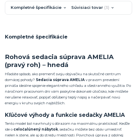
Kompletné špecifikácie
Súvisiaci tovar
3
Kompletné špecifikácie
Rohová sedacia súprava AMELIA
(pravý roh) – hnedá
Hľadáte spôsob, ako premeniť svoju obývačku na skutočné centrum
domácej pohody?
Sedacia súprava AMELIA
v pravom prevedení
prináša ideálne spojenie elegantného vzhľadu a všestranného využitia. Po
náročnom pracovnom dni vám poskytne dokonalé útočisko, kde môžete
nerušene relaxovať, popíjať obľúbený teplý nápoj a načerpávať novú
energiu v kruhu svojich najbližších.
Kľúčové výhody a funkcie sedačky AMELIA
Tento model bol navrhnutý s dôrazom na maximálnu praktickosť. Keďže
ide o
celočalúnený nábytok
, sedačku môžete bez obáv umiestniť
nielen k stene, ale aj do stredu miestnosti. Povrchová úprava z odolnej