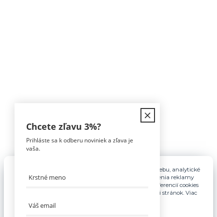
Kontakt
Chcete zľavu
3%
?
Prihláste sa k odberu noviniek a zľava je
Tomáš Hula
vaša.
0911 594 816
(Po-Pia, 9-16hod)
Pre základnú funkčnosť, spríjemnenie používania webu, analytické
účely a v prípade udelenia súhlasu aj na účely cielenia reklamy
info@nabytokakuchyne.sk
využívame súbory cookies. Nastavenie vlastných preferencií cookies
môžete kedykoľvek upraviť odkazom v spodnej časti stránok. Viac
informácií nájdete
tu
.