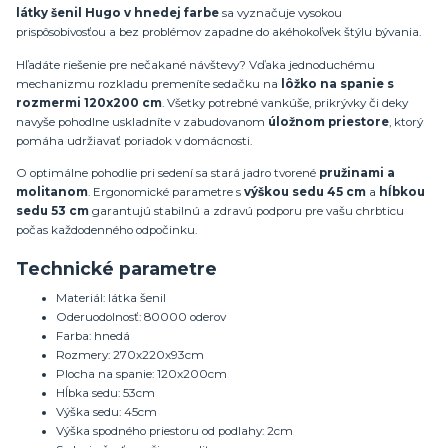
látky šenil Hugo v hnedej farbe
sa vyznačuje vysokou
prispôsobivosťou a bez problémov zapadne do akéhokoľvek štýlu bývania.
Hľadáte riešenie pre nečakané návštevy? Vďaka jednoduchému
mechanizmu rozkladu premeníte sedačku na
lôžko na spanie s
rozmermi 120x200 cm
. Všetky potrebné vankúše, prikrývky či deky
navyše pohodlne uskladníte v zabudovanom
úložnom priestore
, ktorý
pomáha udržiavať poriadok v domácnosti.
O optimálne pohodlie pri sedení sa stará jadro tvorené
pružinami a
molitanom
. Ergonomické parametre s
výškou sedu 45 cm
a
hĺbkou
sedu 53 cm
garantujú stabilnú a zdravú podporu pre vašu chrbticu
počas každodenného odpočinku.
Technické parametre
Materiál: látka šenil
Oderuodolnosť: 80000 oderov
Farba: hnedá
Rozmery: 270x220x93cm
Plocha na spanie: 120x200cm
Hĺbka sedu: 53cm
Výška sedu: 45cm
Výška spodného priestoru od podlahy: 2cm