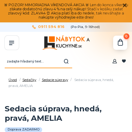
🚨 POZOR! MIMORIADNA VÍKENDOVÁ AKCIA 🚨 Len do konca víkendu
získate dodatočnú zľavu 4 % na celý nákup! Stačí v košíku zadať
zľavový kód: ZLAVA4 ⏰ Akcia platí iba do nedele, tak neváhajte a
nakúpte výhodnejšie ešte dnes!
0911 594 816
(Po-Pia, 9-16hod)
0
Úvod
Sedačky
Sedacie súpravy
Sedacia súprava, hnedá,
pravá, AMELIA
Sedacia súprava, hnedá,
pravá, AMELIA
Doprava ZADARMO