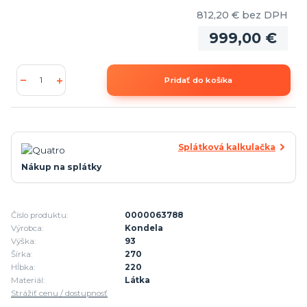
812,20 €
bez DPH
999,00 €
Pridať do košíka
Splátková kalkulačka
Nákup na splátky
Číslo produktu:
0000063788
Výrobca:
Kondela
Výška:
93
Šírka:
270
Hĺbka:
220
Materiál:
Látka
Strážiť cenu / dostupnosť