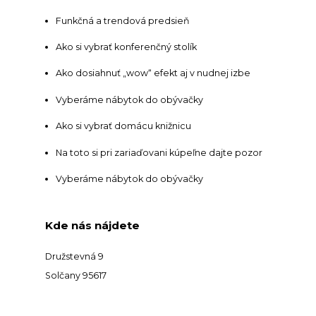
Funkčná a trendová predsieň
Ako si vybrať konferenčný stolík
Ako dosiahnuť „wow“ efekt aj v nudnej izbe
Vyberáme nábytok do obývačky
Ako si vybrať domácu knižnicu
Na toto si pri zariaďovani kúpeľne dajte pozor
Vyberáme nábytok do obývačky
Kde nás nájdete
Družstevná 9
Solčany 95617