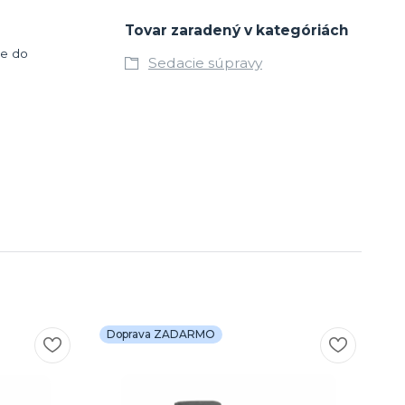
Tovar zaradený v kategóriách
te do
Sedacie súpravy
Doprava ZADARMO
D