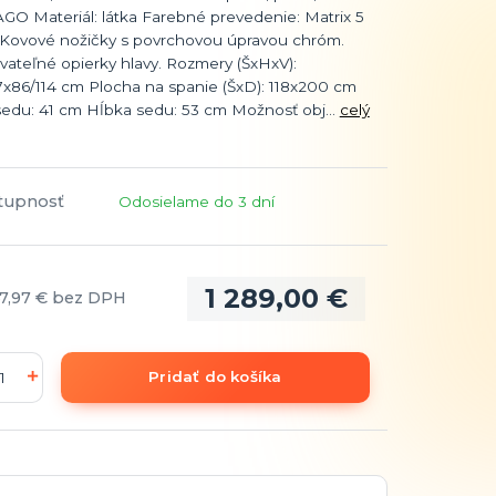
GO Materiál: látka Farebné prevedenie: Matrix 5
Kovové nožičky s povrchovou úpravou chróm.
vateľné opierky hlavy. Rozmery (ŠxHxV):
7x86/114 cm Plocha na spanie (ŠxD): 118x200 cm
sedu: 41 cm Hĺbka sedu: 53 cm Možnosť obj...
celý
tupnosť
Odosielame do 3 dní
1 289,00 €
7,97 €
bez DPH
Pridať do košíka