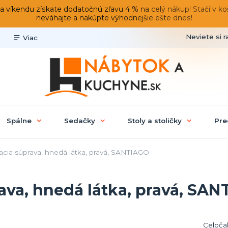
du získate dodatočnú zľavu 4 % na celý nákup! Stačí v košíku
neváhajte a nakúpte výhodnejšie ešte dnes!
Neviete si r
Viac
Spálne
Sedačky
Stoly a stoličky
Pre
cia súprava, hnedá látka, pravá, SANTIAGO
ava, hnedá látka, pravá, SA
Celočal