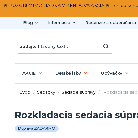
🚨 POZOR! MIMORIADNA VÍKENDOVÁ AKCIA 🚨 Len do konca víken
Blog
Informácie
Recenzie a odporúčania
AKCIE
Detské izby
Obývačky
Úvod
Sedačky
Sedacie súpravy
Rozkladacia seda
Rozkladacia sedacia súpr
Doprava ZADARMO