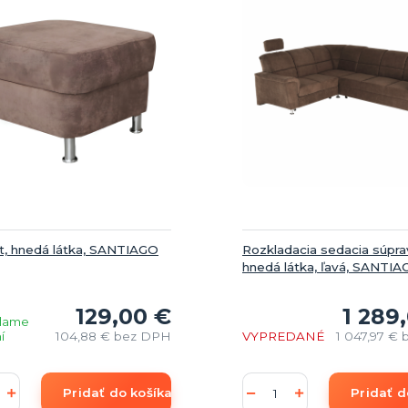
t, hnedá látka, SANTIAGO
Rozkladacia sedacia súpra
hnedá látka, ľavá, SANTI
129,00 €
1 289
lame
í
104,88 €
bez DPH
VYPREDANÉ
1 047,97 €
Pridať do košíka
Pridať d