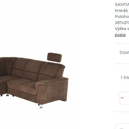
SANTIA
hnedá 
Poloho
267x21
Výška 
popis
Dos
1 04