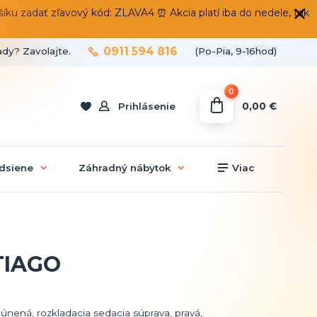
 zadať zľavový kód: ZLAVA4 ⏰ Akcia platí iba do nedele, tak
0911 594 816
ady? Zavolajte.
(Po-Pia, 9-16hod)
0
0,00 €
Prihlásenie
dsiene
Záhradný nábytok
Viac
NTIAGO
únená, rozkladacia sedacia súprava, pravá,