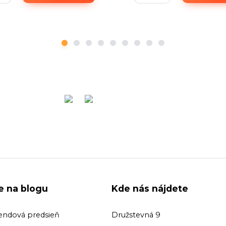
ie na blogu
Kde nás nájdete
endová predsieň
Družstevná 9