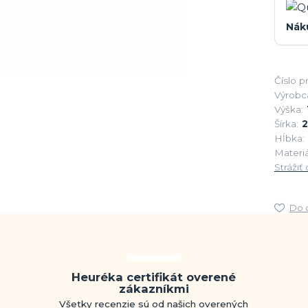
Nák
Číslo p
Výrobc
Výška:
Šírka:
Hĺbka:
Materiá
Strážiť
Do 
Heuréka certifikát overené
zákazníkmi
Všetky recenzie sú od našich overených