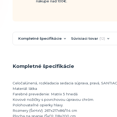
nákupe nad 100€.
Kompletné špecifikácie
Súvisiaci tovar
12
Kompletné špecifikácie
Celočalúnená, rozkladacia sedacia súprava, pravá, SANTIA
Materiál: látka
Farebné prevedenie: Matrix 5 hnedá
Kovové nožičky s povrchovou úpravou chróm.
Polohovateľné opierky hlavy.
Rozmery (ŠxHxV): 267x217x86/114 cm
Plocha na spanie (ŠxD): 118x200 cm