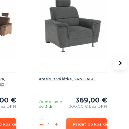
va,
Kreslo, sivá látka, SANTIAGO
AGO
,00 €
369,00 €
Odosielame
bez DPH
do 3 dní
300,00 €
bez DPH
o košíka
Pridať do košíka