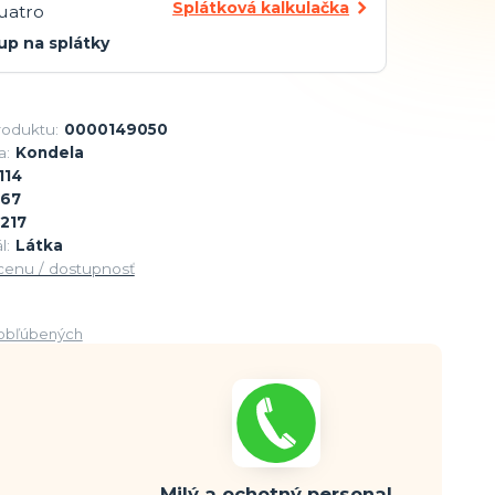
Splátková kalkulačka
up na splátky
roduktu:
0000149050
a:
Kondela
114
267
217
l:
Látka
 cenu / dostupnosť
obľúbených
Milý a ochotný personal