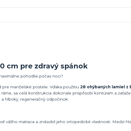
0 cm pre zdravý spánok
 maximálne pohodlie počas noci?
d pre manželské postele. Vďaka použitiu
28 ohýbaných lamiel z
 ráme, sa celá konštrukcia dokonale prispôsobí kontúram a zaťažen
 a hlboký, regeneračný odpočinok.
nosť vášho matraca a znásobil jeho ortopedické vlastnosti. Medzi h