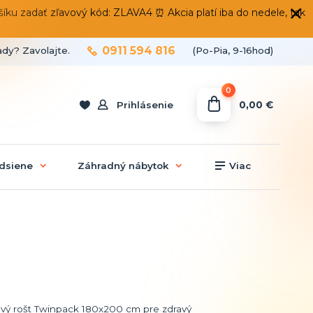
 zadať zľavový kód: ZLAVA4 ⏰ Akcia platí iba do nedele, tak
0911 594 816
ady? Zavolajte.
(Po-Pia, 9-16hod)
0
0,00 €
Prihlásenie
dsiene
Záhradný nábytok
Viac
vý rošt Twinpack 180x200 cm pre zdravý