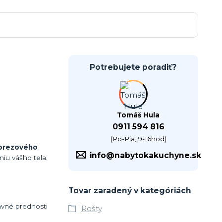
Potrebujete poradiť?
Tomáš Hula
0911 594 816
(Po-Pia, 9-16hod)
 brezového
info@nabytokakuchyne.sk
iu vášho tela.
Tovar zaradený v kategóriách
lavné prednosti
Rošty