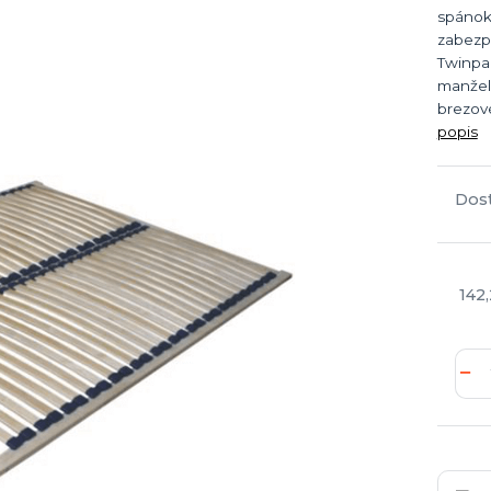
spánok
zabezp
Twinpa
manžel
brezové
popis
Dos
142