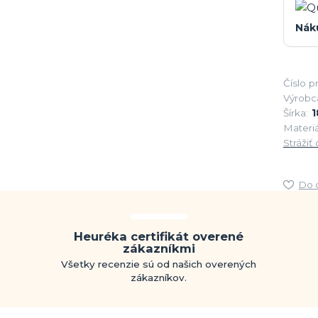
Nák
Číslo p
Výrobc
Šírka:
1
Materiá
Strážiť
Do 
Heuréka certifikát overené
zákazníkmi
Všetky recenzie sú od našich overených
zákazníkov.