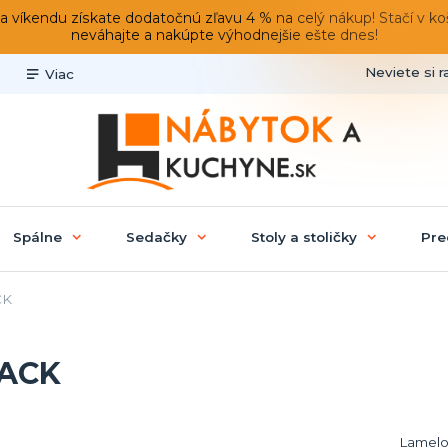
du získate dodatočnú zľavu 4 % na celý nákup! Stačí v košíku
neváhajte a nakúpte výhodnejšie ešte dnes!
Neviete si r
Viac
Spálne
Sedačky
Stoly a stoličky
Pre
CK
PACK
Lamelo