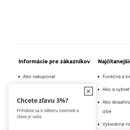
Informácie pre zákazníkov
Najčítanejš
Ako nakupovať
Funkčná a tr
Doprava
Ako si vybra
Chcete zľavu
3%
?
Recenzie a odporúčania
Ako dosiahnu
Prihláste sa k odberu noviniek a
izbe
Obchodné podmienky
zľava je vaša.
Vyberáme ná
Doprava