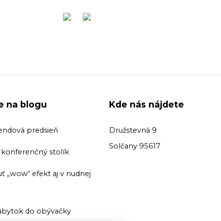
ie na blogu
Kde nás nájdete
endová predsieň
Družstevná 9
Solčany 95617
ť konferenčný stolík
ť „wow“ efekt aj v nudnej
bytok do obývačky