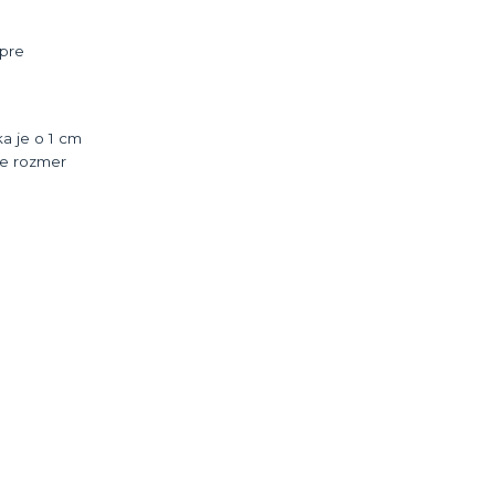
pre
a je o 1 cm
re rozmer