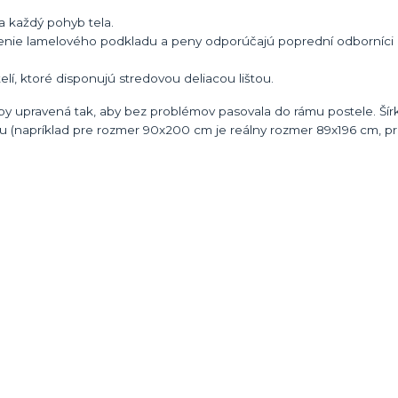
 na každý pohyb tela.
nie lamelového podkladu a peny odporúčajú poprední odborníci 
í, ktoré disponujú stredovou deliacou lištou.
y upravená tak, aby bez problémov pasovala do rámu postele. Šírk
u (napríklad pre rozmer 90x200 cm je reálny rozmer 89x196 cm, p