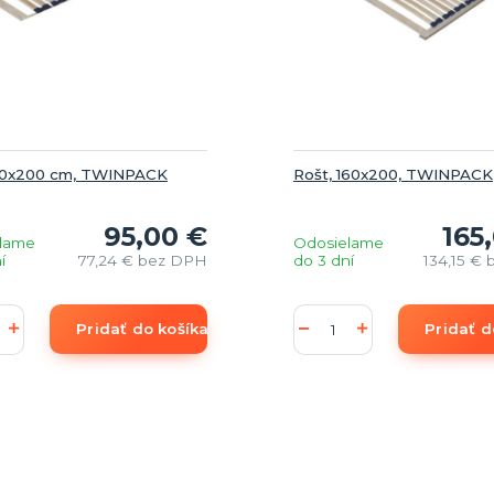
90x200 cm, TWINPACK
Rošt, 160x200, TWINPACK
95,00 €
165
lame
Odosielame
í
77,24 €
bez DPH
do 3 dní
134,15 €
Pridať do košíka
Pridať d