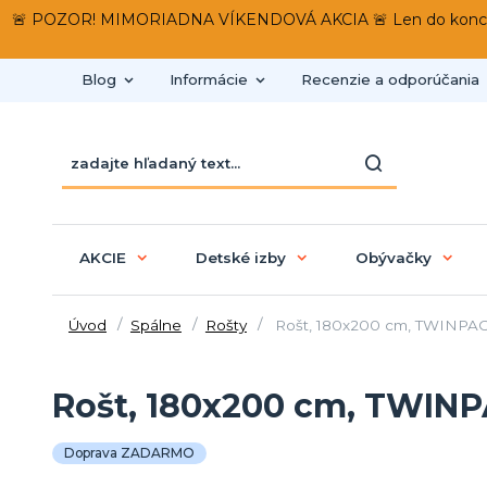
🚨 POZOR! MIMORIADNA VÍKENDOVÁ AKCIA 🚨 Len do konca víken
Blog
Informácie
Recenzie a odporúčania
AKCIE
Detské izby
Obývačky
Úvod
Spálne
Rošty
Rošt, 180x200 cm, TWINPA
Rošt, 180x200 cm, TWIN
Doprava ZADARMO