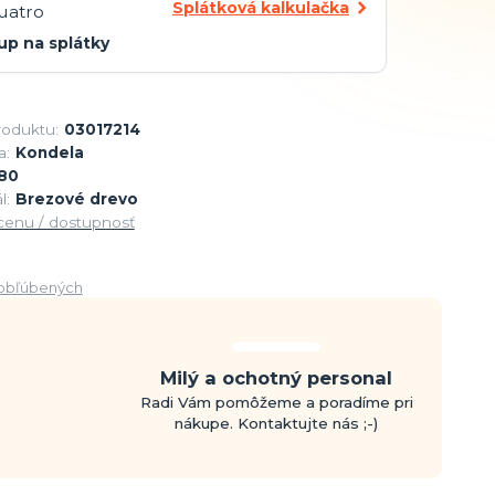
Splátková kalkulačka
up na splátky
roduktu:
03017214
a:
Kondela
80
l:
Brezové drevo
 cenu / dostupnosť
obľúbených
Milý a ochotný personal
Radi Vám pomôžeme a poradíme pri
nákupe. Kontaktujte nás ;-)