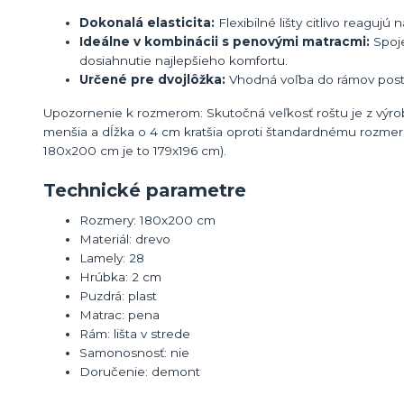
Dokonalá elasticita:
Flexibilné lišty citlivo reagujú
Ideálne v kombinácii s penovými matracmi:
Spoje
dosiahnutie najlepšieho komfortu.
Určené pre dvojlôžka:
Vhodná voľba do rámov postel
Upozornenie k rozmerom: Skutočná veľkosť roštu je z výrob
menšia a dĺžka o 4 cm kratšia oproti štandardnému rozmer
180x200 cm je to 179x196 cm).
Technické parametre
Rozmery: 180x200 cm
Materiál: drevo
Lamely: 28
Hrúbka: 2 cm
Puzdrá: plast
Matrac: pena
Rám: lišta v strede
Samonosnosť: nie
Doručenie: demont