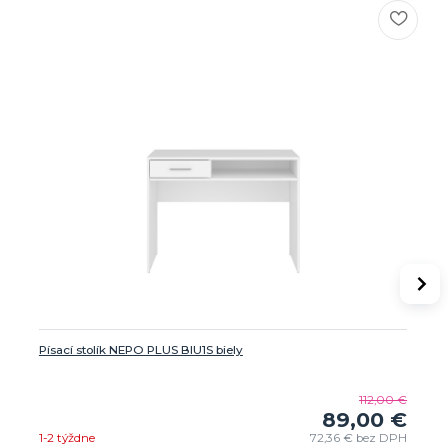
Písací stolík NEPO PLUS BIU1S biely
112,00 €
89,00 €
1-2 týždne
72,36 €
bez DPH