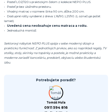
• Posteľ LOZ/120 s praktickým čelom z kolekcie NEPO PLUS.
• Posteľ je bez úložného priestoru.
• Vhodný matrac v rozmere: šírka 90 cm, dĺžka 200 cm.
• Dostupné rošty vyrobené z dreva: L16/90, L21/90. (L označuje počet
lamiel).
•
Uvedená cena neobsahuje cenu matraca a roštu.
• Jednoduchá montáž.
Sektorový nábytok NEPO PLUS spája v sebe moderný dizajn a
praktickú funkčnosť. Z jednotlivých prvkov, ako sú napríklad regály, TV
stolíky, stoly, skrinky na topánky a postele, je možné prakticky a
moderne zariadiť kanceláriu, predsieň, obývaciu alebo študentskú
izbu.
Potrebujete poradiť?
Tomáš Hula
0911 594 816