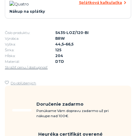
Splátková kalkulačka
Nákup na splátky
Číslo produktu:
S435-LOZ/120-BI
Výrobca:
BRW
Výška:
44,5–66,5
Šírka:
125
Hĺbka:
204
Materiál:
DTD
Strážiť cenu / dostupnosť
Do obľúbených
Doručenie zadarmo
Ponúkame Vám dopravu zadarmo už pri
nákupe nad 100€.
Heuréka certifikát overené