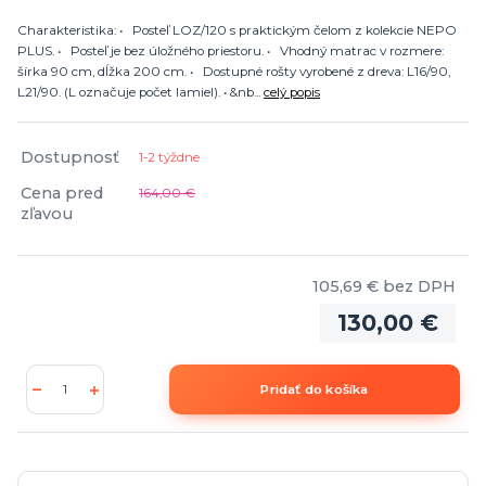
Charakteristika: • Posteľ LOZ/120 s praktickým čelom z kolekcie NEPO
PLUS. • Posteľ je bez úložného priestoru. • Vhodný matrac v rozmere:
šírka 90 cm, dĺžka 200 cm. • Dostupné rošty vyrobené z dreva: L16/90,
L21/90. (L označuje počet lamiel). • &nb...
celý popis
Dostupnosť
1-2 týždne
Cena pred
164,00 €
zľavou
105,69 €
bez DPH
130,00 €
Pridať do košíka