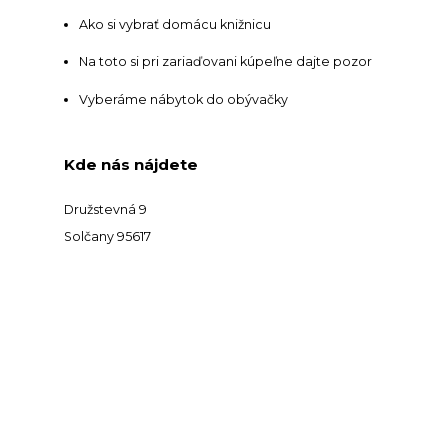
Ako si vybrať domácu knižnicu
Na toto si pri zariaďovani kúpeľne dajte pozor
Vyberáme nábytok do obývačky
Kde nás nájdete
Družstevná 9
Solčany 95617