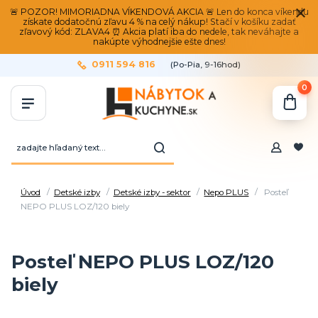
🚨 POZOR! MIMORIADNA VÍKENDOVÁ AKCIA 🚨 Len do konca víkendu
získate dodatočnú zľavu 4 % na celý nákup! Stačí v košíku zadať
zľavový kód: ZLAVA4 ⏰ Akcia platí iba do nedele, tak neváhajte a
nakúpte výhodnejšie ešte dnes!
0911 594 816
(Po-Pia, 9-16hod)
0
Úvod
Detské izby
Detské izby - sektor
Nepo PLUS
Posteľ
NEPO PLUS LOZ/120 biely
Posteľ NEPO PLUS LOZ/120
biely