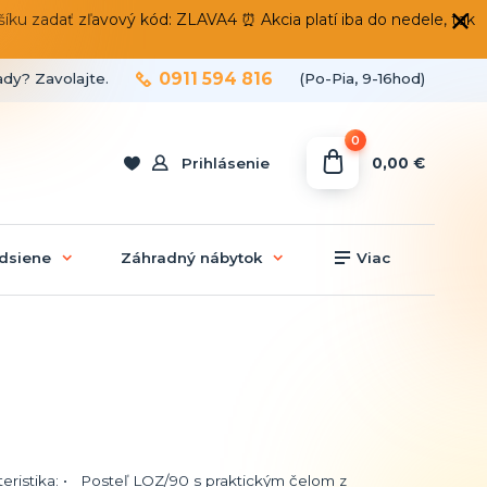
 zadať zľavový kód: ZLAVA4 ⏰ Akcia platí iba do nedele, tak
0911 594 816
ady? Zavolajte.
(Po-Pia, 9-16hod)
0
0,00 €
Prihlásenie
dsiene
Záhradný nábytok
Viac
eristika: • Posteľ LOZ/90 s praktickým čelom z