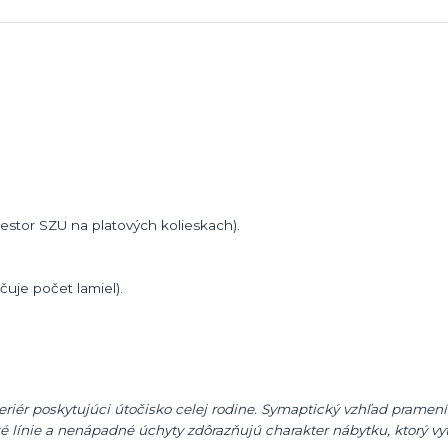
iestor SZU na platových kolieskach).
čuje počet lamiel).
riér poskytujúci útočisko celej rodine. Symaptický vzhľad pramení
é línie a nenápadné úchyty zdôrazňujú charakter nábytku, ktorý vy