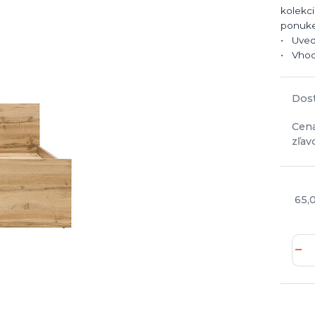
kolekci
ponuke 
• Uved
• Vhodn
Dos
Cen
zľav
65,