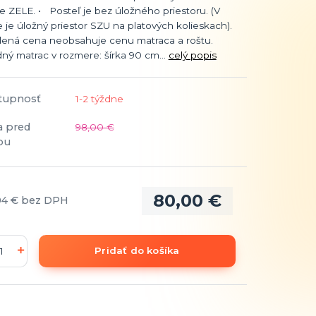
e ZELE. • Posteľ je bez úložného priestoru. (V
je úložný priestor SZU na platových kolieskach).
ená cena neobsahuje cenu matraca a roštu.
ý matrac v rozmere: šírka 90 cm...
celý popis
tupnosť
1-2 týždne
a pred
98,00 €
ou
80,00 €
04 €
bez DPH
Pridať do košíka