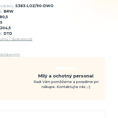
roduktu:
S383-LOZ/90-DWO
a:
BRW
80,5
5
204,5
l:
DTD
 cenu / dostupnosť
obľúbených
Milý a ochotný personal
Radi Vám pomôžeme a poradíme pri
nákupe. Kontaktujte nás ;-)