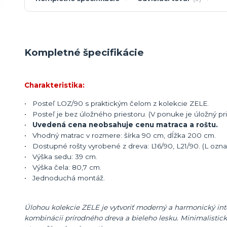
Kompletné špecifikácie
Charakteristika:
• Posteľ LOZ/90 s praktickým čelom z kolekcie ZELE.
• Posteľ je bez úložného priestoru. (V ponuke je úložný pr
•
Uvedená cena neobsahuje cenu matraca a roštu.
• Vhodný matrac v rozmere: šírka 90 cm, dĺžka 200 cm.
• Dostupné rošty vyrobené z dreva: L16/90, L21/90. (L ozna
• Výška sedu: 39 cm.
• Výška čela: 80,7 cm.
• Jednoduchá montáž.
Úlohou kolekcie ZELE je vytvoriť moderný a harmonický inte
kombinácii prírodného dreva a bieleho lesku. Minimalistick