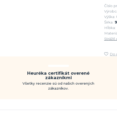
Číslo p
Výrobc
Výška:
Šírka:
9
Hĺbka:
Materiá
Strážiť
Do 
Heuréka certifikát overené
zákazníkmi
Všetky recenzie sú od našich overených
zákazníkov.