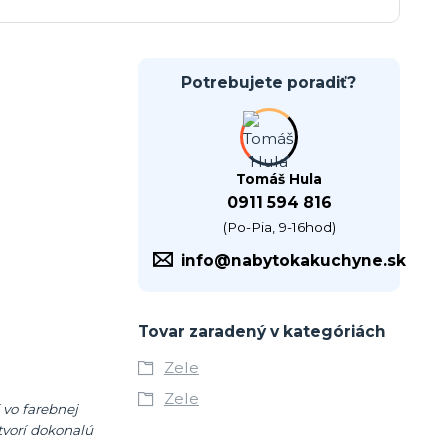
Potrebujete poradiť?
Tomáš Hula
0911 594 816
(Po-Pia, 9-16hod)
info@nabytokakuchyne.sk
Tovar zaradený v kategóriách
Zele
Zele
 vo farebnej
tvorí dokonalú