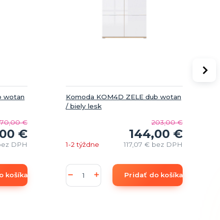
 wotan
Komoda KOM4D ZELE dub wotan
/ biely lesk
170,00 €
203,00 €
,00 €
144,00 €
bez DPH
1-2 týždne
117,07 €
bez DPH
o košíka
Pridať do košíka