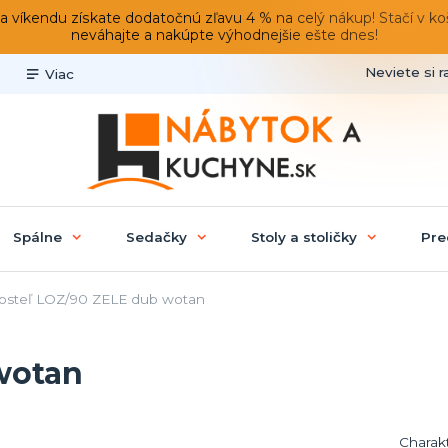
du získate dodatočnú zľavu 4 % na celý nákup! Stačí v košíku
neváhajte a nakúpte výhodnejšie ešte dnes!
Neviete si r
Viac
Spálne
Sedačky
Stoly a stoličky
Pre
steľ LOZ/90 ZELE dub wotan
wotan
Charakt