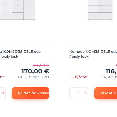
a KOM2D3S ZELE dub
Komoda KOM3S ZELE dub
 biely lesk
/ biely lesk
246,00 €
170,00 €
116
dne
138,21 €
bez DPH
1-2 týždne
94,31 €
Pridať do košíka
Pridať d