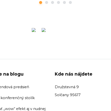
ie na blogu
Kde nás nájdete
endová predsieň
Družstevná 9
Solčany 95617
ť konferenčný stolík
ť „wow“ efekt aj v nudnej