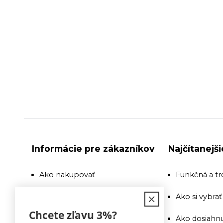
Informácie pre zákazníkov
Najčítanejš
Ako nakupovať
Funkčná a tr
Doprava
Ako si vybra
Chcete zľavu
3%
?
Recenzie a odporúčania
Ako dosiahnu