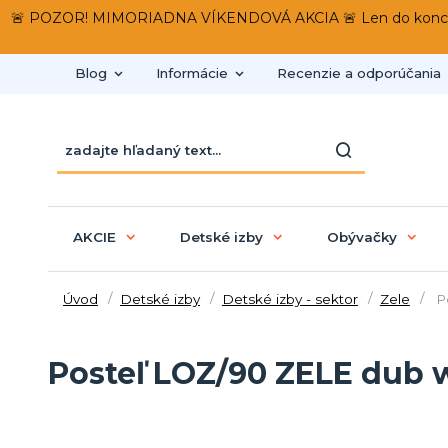
🚨 POZOR! MIMORIADNA VÍKENDOVÁ AKCIA 🚨 Len do konca víken
Blog
Informácie
Recenzie a odporúčania
AKCIE
Detské izby
Obývačky
Úvod
Detské izby
Detské izby - sektor
Zele
Po
Posteľ LOZ/90 ZELE dub 