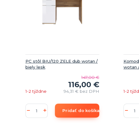
PC stôl BIU/120 ZELE dub wotan /
Komod
biely lesk
wotan /
147,00 €
116,00 €
1-2 týždne
94,31 €
bez DPH
1-2 týž
Pridať do košíka