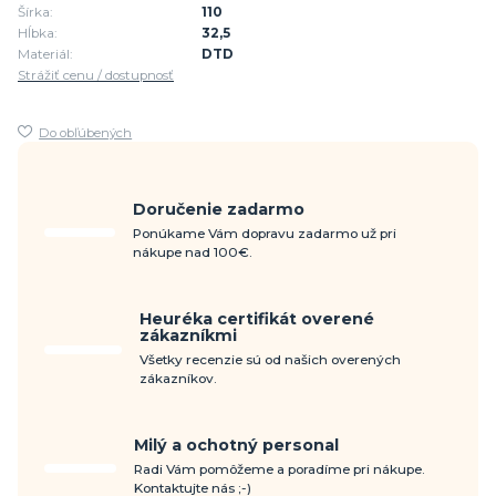
Šírka:
110
Hĺbka:
32,5
Materiál:
DTD
Strážiť cenu / dostupnosť
Do obľúbených
Doručenie zadarmo
Ponúkame Vám dopravu zadarmo už pri
nákupe nad 100€.
Heuréka certifikát overené
zákazníkmi
Všetky recenzie sú od našich overených
zákazníkov.
Milý a ochotný personal
Radi Vám pomôžeme a poradíme pri nákupe.
Kontaktujte nás ;-)