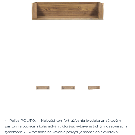
• Polica POL/110. • Najvyšší komfort užívania je vďaka značkovým
pántom a vodiacim koľajničkám, ktoré sú vybavené tichým uzatváracím
systémom. • Profesionálne kovanie poskytuje spomalenie dvierok v