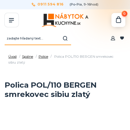
0911 594 816
(Po-Pia, 9-16hod)
0
Úvod
Spálne
Police
Polica POL/110 BERGEN smrekovec
sibiu zlatý
Polica POL/110 BERGEN
smrekovec sibiu zlatý