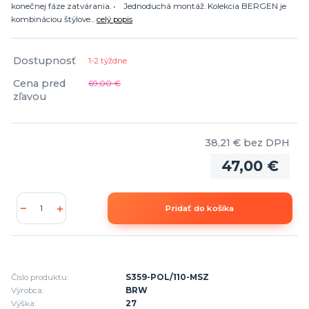
konečnej fáze zatvárania. • Jednoduchá montáž. Kolekcia BERGEN je
kombináciou štýlove...
celý popis
Dostupnosť
1-2 týždne
Cena pred
69,00 €
zľavou
38,21 €
bez DPH
47,00 €
Pridať do košíka
Číslo produktu:
S359-POL/110-MSZ
Výrobca:
BRW
Výška:
27