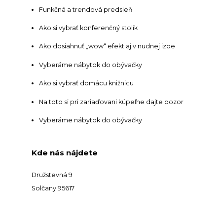
Funkčná a trendová predsieň
Ako si vybrať konferenčný stolík
Ako dosiahnuť „wow“ efekt aj v nudnej izbe
Vyberáme nábytok do obývačky
Ako si vybrať domácu knižnicu
Na toto si pri zariaďovani kúpeľne dajte pozor
Vyberáme nábytok do obývačky
Kde nás nájdete
Družstevná 9
Solčany 95617