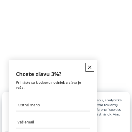
Kontakt
Chcete zľavu
3%
?
Prihláste sa k odberu noviniek a zľava je
Tomáš Hula
vaša.
0911 594 816
(Po-Pia, 9-16hod)
Pre základnú funkčnosť, spríjemnenie používania webu, analytické
účely a v prípade udelenia súhlasu aj na účely cielenia reklamy
info@nabytokakuchyne.sk
využívame súbory cookies. Nastavenie vlastných preferencií cookies
môžete kedykoľvek upraviť odkazom v spodnej časti stránok. Viac
informácií nájdete
tu
.