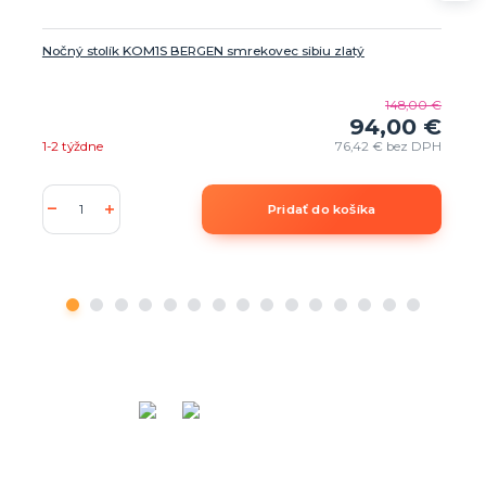
Nočný stolík KOM1S BERGEN smrekovec sibiu zlatý
148,00 €
94,00 €
1-2 týždne
76,42 €
bez DPH
Pridať do košíka