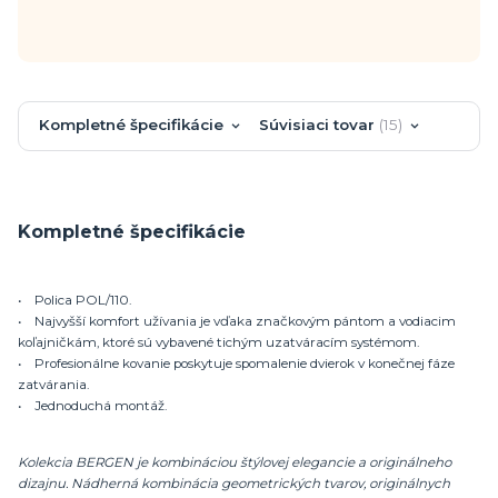
Kompletné špecifikácie
Súvisiaci tovar
15
Kompletné špecifikácie
• Polica POL/110.
• Najvyšší komfort užívania je vďaka značkovým pántom a vodiacim
koľajničkám, ktoré sú vybavené tichým uzatváracím systémom.
• Profesionálne kovanie poskytuje spomalenie dvierok v konečnej fáze
zatvárania.
• Jednoduchá montáž.
Kolekcia BERGEN je kombináciou štýlovej elegancie a originálneho
dizajnu. Nádherná kombinácia geometrických tvarov, originálnych