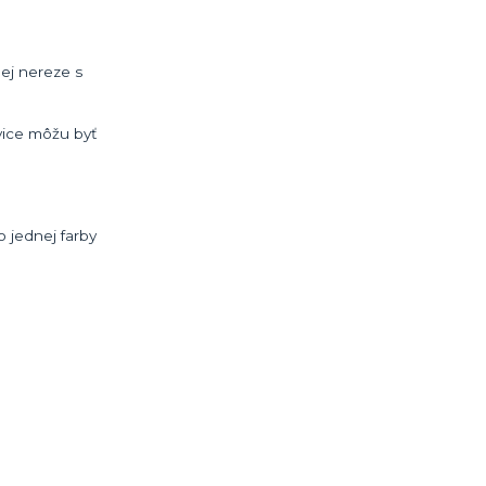
nej nereze s
avice môžu byť
o jednej farby