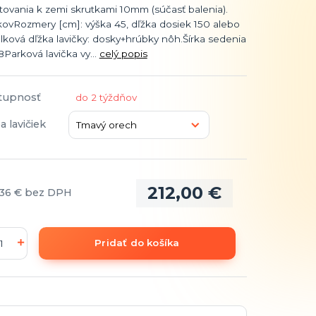
ovania k zemi skrutkami 10mm (súčasť balenia).
kovRozmery [cm]: výška 45, dľžka dosiek 150 alebo
lková dľžka lavičky: dosky+hrúbky nôh.Šírka sedenia
8Parková lavička vy...
celý popis
tupnosť
do 2 týždňov
a lavičiek
212,00 €
,36 €
bez DPH
Pridať do košíka