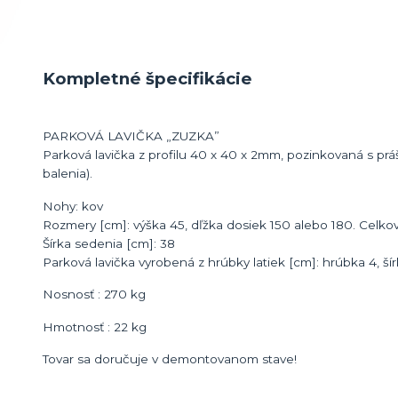
Kompletné špecifikácie
PARKOVÁ LAVIČKA „ZUZKA”
Parková lavička z profilu 40 x 40 x 2mm, pozinkovaná s 
balenia).
Nohy: kov
Rozmery [cm]: výška 45, dľžka dosiek 150 alebo 180. Celkov
Šírka sedenia [cm]: 38
Parková lavička vyrobená z hrúbky latiek [cm]: hrúbka 4, ší
Nosnosť : 270 kg
Hmotnosť : 22 kg
Tovar sa doručuje v demontovanom stave!