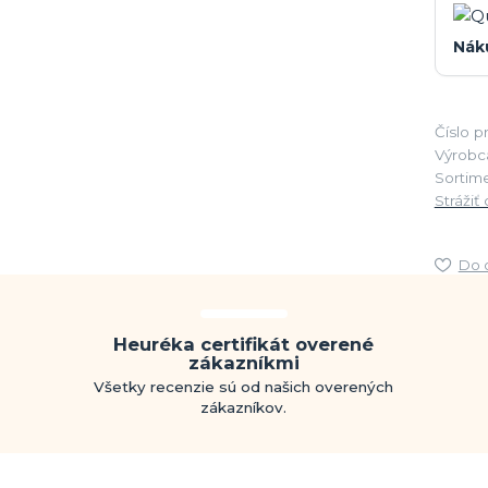
Nák
Číslo p
Výrobc
Sortime
Strážiť
Do 
Heuréka certifikát overené
zákazníkmi
Všetky recenzie sú od našich overených
zákazníkov.