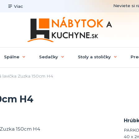
Neviete si r
Viac
Spálne
Sedačky
Stoly a stoličky
Pre
 lavička Zuzka 150cm H4
50cm H4
Hrúbk
PARKOV
40 x 2