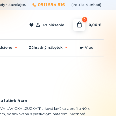
0911 594 816
ady? Zavolajte.
(Po-Pia, 9-16hod)
0
0,00 €
Prihlásenie
dsiene
Záhradný nábytok
Viac
a latiek 4cm
Á LAVIČKA „ZUZKA”Parková lavička z profilu 40 x
mm, pozinkovaná s práškovým náterom. Možnosť