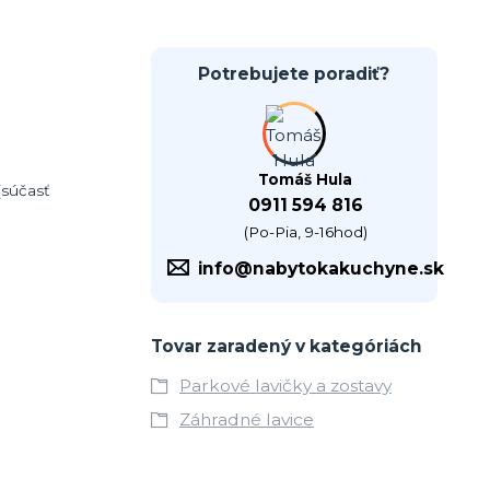
Potrebujete poradiť?
Tomáš Hula
(súčasť
0911 594 816
(Po-Pia, 9-16hod)
info@nabytokakuchyne.sk
Tovar zaradený v kategóriách
Parkové lavičky a zostavy
Záhradné lavice