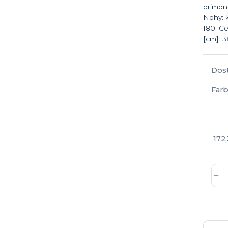
primont
Nohy: 
180. Ce
[cm]: 3
Dos
Farb
172