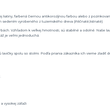
ej liatiny, farbená čiernou antikorozíjnou farbou alebo z pozinkova
sedením vyrobeného z tuzemského dreva (ihličnaté,listnaté).
farbách. Vzhľadom k veľkej hmotnosti, sú stabilné a odolné. Naše l
áž je veľmi jednoduchá.
avičky spolu so stolmi. Podľa priania zákazníka ich vieme zladiť d
.
 vysokej záťaži