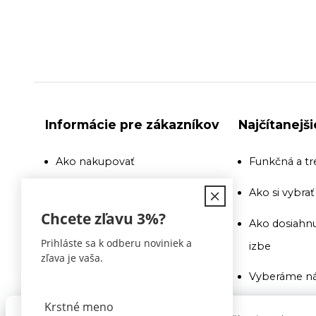
Informácie pre zákazníkov
Najčítanejš
Ako nakupovať
Funkčná a tr
Doprava
Ako si vybra
Chcete zľavu
3%
?
Recenzie a odporúčania
Ako dosiahnu
Prihláste sa k odberu noviniek a
izbe
Obchodné podmienky
zľava je vaša.
Vyberáme ná
Doprava
Ako si vybra