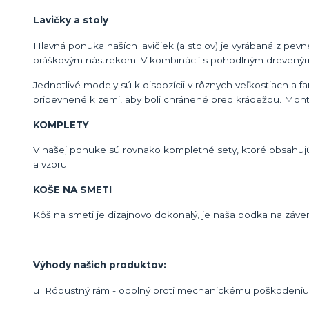
Lavičky a stoly
Hlavná ponuka naších lavičiek (a stolov) je vyrábaná z pevn
práškovým nástrekom. V kombinácií s pohodlným dreveným 
Jednotlivé modely sú k dispozícii v rôznych veľkostiach a 
pripevnené k zemi, aby boli chránené pred krádežou. Mont
KOMPLETY
V našej ponuke sú rovnako kompletné sety, ktoré obsahujú l
a vzoru.
KOŠE NA SMETI
Kôš na smeti je dizajnovo dokonalý, je naša bodka na záver
Výhody našich produktov:
ü Róbustný rám - odolný proti mechanickému poškodeniu a