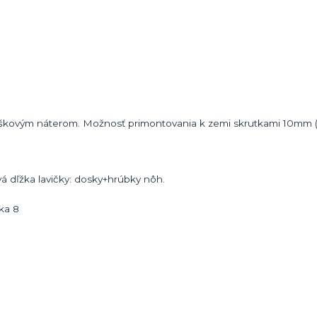
práškovým náterom. Možnosť primontovania k zemi skrutkami 10mm 
á dľžka lavičky: dosky+hrúbky nôh.
rka 8