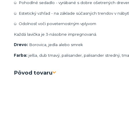
ü Pohodlné sedadlo - vyrábané s dobre ošetrených dreven
ü Estetický vzhľad - na základe súčasných trendov v náby
ü Odolnosť voči poveternostným vplyvom
Každá lavička je 3-násobne impregnovaná.
Drevo:
Borovica, jedla alebo smrek
Farba:
jelša, dub tmavý, palisander, palisander stredný, tm
Pôvod tovaru