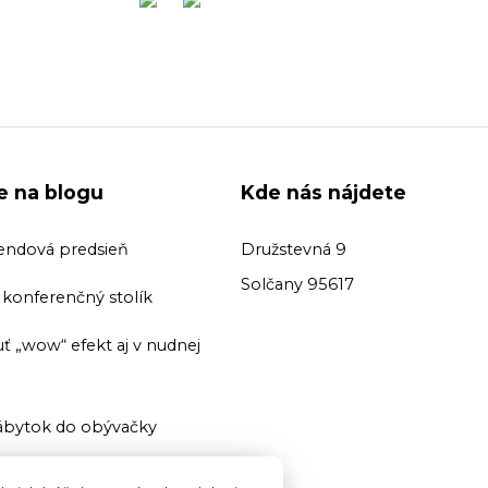
ie na blogu
Kde nás nájdete
endová predsieň
Družstevná 9
Solčany 95617
ť konferenčný stolík
ť „wow“ efekt aj v nudnej
bytok do obývačky
ť domácu knižnicu