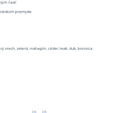
ých častí
tkárskom priemysle
avý orech, zelená, mahagón, céder, teak, dub, borovica