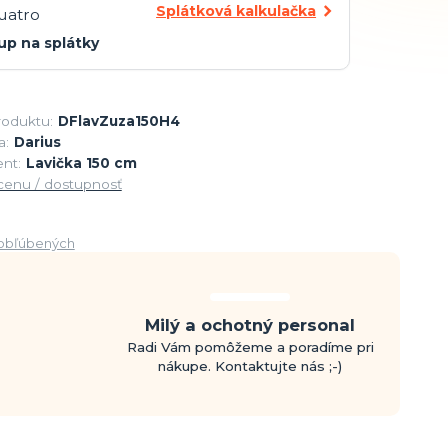
Splátková kalkulačka
up na splátky
roduktu:
DFlavZuza150H4
a:
Darius
nt:
Lavička 150 cm
 cenu / dostupnosť
obľúbených
Milý a ochotný personal
Radi Vám pomôžeme a poradíme pri
nákupe. Kontaktujte nás ;-)