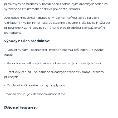
práškovým nástrekom. V kombinácií s pohodlným dreveným sedením
vyrobeného z tuzemského dreva (ihličnaté,listnaté).
Jednotlivé modely sú k dispozícii v rôznych veľkostiach a farbách.
Vzhľadom k veľkej hmotnosti, sú stabilné a odolné. Naše lavice môžu byť
pripevnené k zemi, aby boli chránené pred krádežou. Montáž je veľmi
jednoduchá.
Výhody našich produktov:
- Róbustný rám - odolný proti mechanickému poškodeniu a vysokej
záťaži
- Pohodlné sedadlo - vyrábané s dobre ošetrených drevených častí
- Estetický vzhľad - na základe súčasných trendov v nábytkárskom
priemysle
- Odolnosť voči poveternostným vplyvom
Tovar sa doručuje v demontovanom stave!
Pôvod tovaru