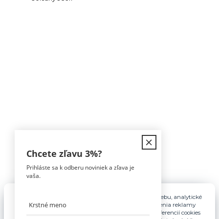
Kontakt
Chcete zľavu
3%
?
Prihláste sa k odberu noviniek a zľava je
Tomáš Hula
vaša.
0911 594 816
(Po-Pia, 9-16hod)
Pre základnú funkčnosť, spríjemnenie používania webu, analytické
účely a v prípade udelenia súhlasu aj na účely cielenia reklamy
info@nabytokakuchyne.sk
využívame súbory cookies. Nastavenie vlastných preferencií cookies