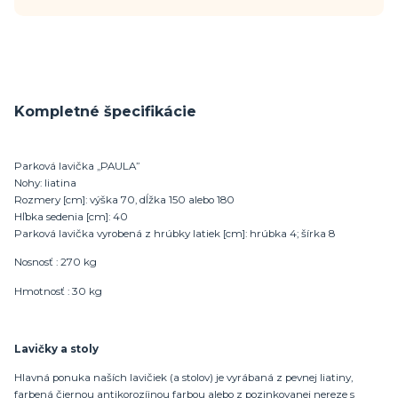
Kompletné špecifikácie
Parková lavička „PAULA”
Nohy: liatina
Rozmery [cm]: výška 70, dĺžka 150 alebo 180
Hľbka sedenia [cm]: 40
Parková lavička vyrobená z hrúbky latiek [cm]: hrúbka 4; šírka 8
Nosnosť : 270 kg
Hmotnosť : 30 kg
Lavičky a stoly
Hlavná ponuka naších lavičiek (a stolov) je vyrábaná z pevnej liatiny,
farbená čiernou antikorozíjnou farbou alebo z pozinkovanej nereze s