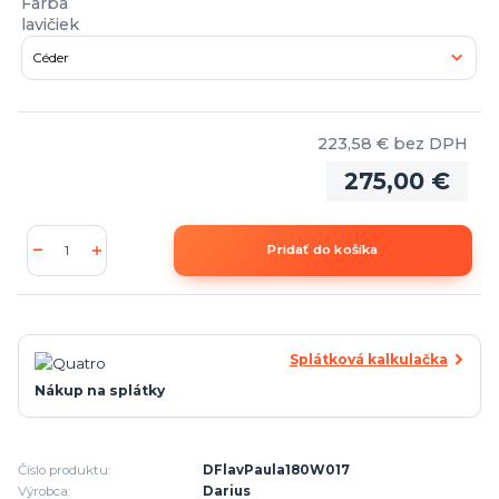
Farba
lavičiek
223,58 €
bez DPH
275,00 €
Pridať do košíka
Splátková kalkulačka
Nákup na splátky
Číslo produktu:
DFlavPaula180W017
Výrobca:
Darius