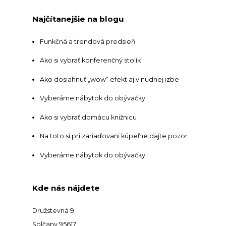
Najčítanejšie na blogu
Funkčná a trendová predsieň
Ako si vybrať konferenčný stolík
Ako dosiahnuť „wow“ efekt aj v nudnej izbe
Vyberáme nábytok do obývačky
Ako si vybrať domácu knižnicu
Na toto si pri zariaďovani kúpeľne dajte pozor
Vyberáme nábytok do obývačky
Kde nás nájdete
Družstevná 9
Solčany 95617