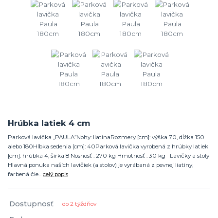
Hrúbka latiek 4 cm
Parková lavička „PAULA”Nohy: liatinaRozmery [cm]: výška 70, dĺžka 150
alebo 180Hľbka sedenia [cm]: 40Parková lavička vyrobená z hrúbky latiek
[cm]: hrúbka 4; šírka 8 Nosnosť : 270 kg Hmotnosť : 30 kg Lavičky a stoly
Hlavná ponuka naších lavičiek (a stolov) je vyrábaná z pevnej liatiny,
farbená čie...
celý popis
Dostupnosť
do 2 týždňov