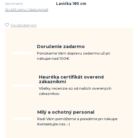
Sortiment:
Lavička 180 cm
Strážiť cenu / dostupnosť
Do obľúbených
Doručenie zadarmo
Ponúkame Vám dopravu zadarmo už pri
nákupe nad 100€.
Heuréka certifikát overené
zákazníkmi
Všetky recenzie sú od našich overených
zákazníkov.
Milý a ochotný personal
Radi Vám pomôžeme a poradíme pri nákupe.
Kontaktujte nás ;-)