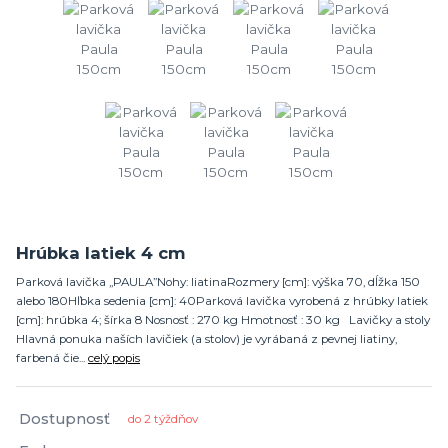
Hrúbka latiek 4 cm
Parková lavička „PAULA”Nohy: liatinaRozmery [cm]: výška 70, dĺžka 150
alebo 180Hľbka sedenia [cm]: 40Parková lavička vyrobená z hrúbky latiek
[cm]: hrúbka 4; šírka 8 Nosnosť : 270 kg Hmotnosť : 30 kg Lavičky a stoly
Hlavná ponuka naších lavičiek (a stolov) je vyrábaná z pevnej liatiny,
farbená čie...
celý popis
Dostupnosť
do 2 týždňov