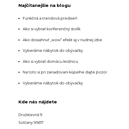
Najčítanejšie na blogu
Funkčná a trendová predsieň
Ako si vybrať konferenčný stolík
Ako dosiahnuť „wow“ efekt aj v nudnej izbe
Vyberáme nábytok do obývačky
Ako si vybrať domácu knižnicu
Na toto si pri zariaďovani kúpeľne dajte pozor
Vyberáme nábytok do obývačky
Kde nás nájdete
Družstevná 9
Solčany 95617