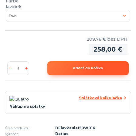
Farba
lavičiek
209,76 €
bez DPH
258,00 €
Pridať do košíka
Splátková kalkulačka
Nákup na splátky
Číslo produktu:
DFlavPaula150W016
Výrobca:
Darius