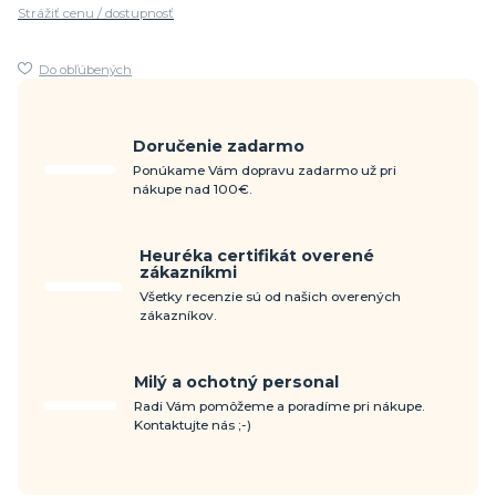
Strážiť cenu / dostupnosť
Do obľúbených
Doručenie zadarmo
Ponúkame Vám dopravu zadarmo už pri
nákupe nad 100€.
Heuréka certifikát overené
zákazníkmi
Všetky recenzie sú od našich overených
zákazníkov.
Milý a ochotný personal
Radi Vám pomôžeme a poradíme pri nákupe.
Kontaktujte nás ;-)