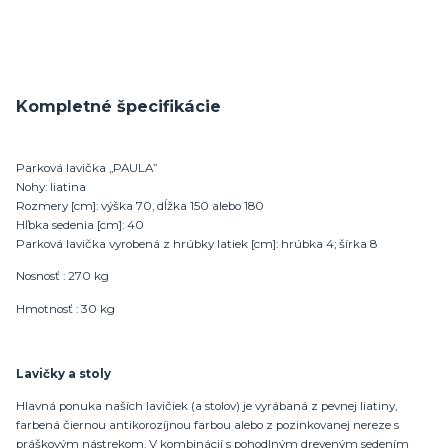
Kompletné špecifikácie
Parková lavička „PAULA”
Nohy: liatina
Rozmery [cm]: výška 70, dĺžka 150 alebo 180
Hľbka sedenia [cm]: 40
Parková lavička vyrobená z hrúbky latiek [cm]: hrúbka 4; šírka 8
Nosnosť : 270 kg
Hmotnosť : 30 kg
Lavičky a stoly
Hlavná ponuka naších lavičiek (a stolov) je vyrábaná z pevnej liatiny,
farbená čiernou antikorozíjnou farbou alebo z pozinkovanej nereze s
práškovým nástrekom. V kombinácií s pohodlným dreveným sedením