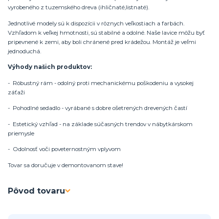
vyrobeného z tuzemského dreva (ihličnaté,listnaté).
Jednotlivé modely sú k dispozícii v rôznych veľkostiach a farbách.
Vzhľadom k veľkej hmotnosti, sú stabilné a odolné. Naše lavice môžu byť
pripevnené k zemi, aby boli chránené pred krádežou. Montáž je veľmi
jednoduchá.
Výhody našich produktov:
- Róbustný rám - odolný proti mechanickému poškodeniu a vysokej
záťaži
- Pohodlné sedadlo - vyrábané s dobre ošetrených drevených častí
- Estetický vzhľad - na základe súčasných trendov v nábytkárskom
priemysle
- Odolnosť voči poveternostným vplyvom
Tovar sa doručuje v demontovanom stave!
Pôvod tovaru