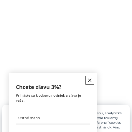
Kontakt
Chcete zľavu
3%
?
Prihláste sa k odberu noviniek a zľava je
Tomáš Hula
vaša.
0911 594 816
(Po-Pia, 9-16hod)
Pre základnú funkčnosť, spríjemnenie používania webu, analytické
účely a v prípade udelenia súhlasu aj na účely cielenia reklamy
info@nabytokakuchyne.sk
využívame súbory cookies. Nastavenie vlastných preferencií cookies
môžete kedykoľvek upraviť odkazom v spodnej časti stránok. Viac