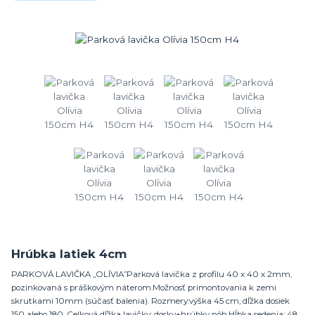
Hrúbka latiek 4cm
PARKOVÁ LAVIČKA „OLÍVIA”Parková lavička z profilu 40 x 40 x 2mm,
pozinkovaná s práškovým náterom.Možnosť primontovania k zemi
skrutkami 10mm (súčasť balenia). Rozmery:výška 45 cm, dľžka dosiek
150 alebo 180. Celková dľžka lavičky: dosky+hrúbky nôh.Hĺbka sedenia: 48