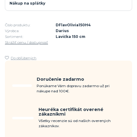
Nákup na splátky
Číslo produktu:
DFlavOlivia150H4
Výrobca:
Darius
Sortiment:
Lavička 150 cm
Strážiť cenu / dostupnosť
Do obľúbených
Doručenie zadarmo
Ponúkame Vám dopravu zadarmo už pri
nákupe nad 100€.
Heuréka certifikát overené
zákazníkmi
Všetky recenzie sú od našich overených
zákazníkov.