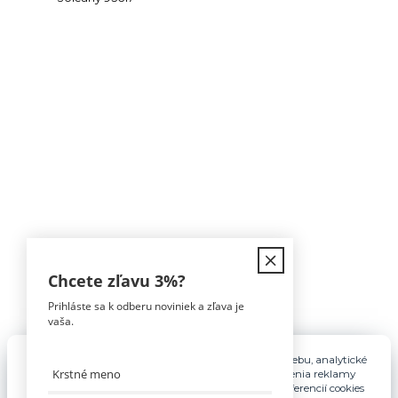
Kontakt
Chcete zľavu
3%
?
Prihláste sa k odberu noviniek a zľava je
Tomáš Hula
vaša.
0911 594 816
(Po-Pia, 9-16hod)
Pre základnú funkčnosť, spríjemnenie používania webu, analytické
účely a v prípade udelenia súhlasu aj na účely cielenia reklamy
info@nabytokakuchyne.sk
využívame súbory cookies. Nastavenie vlastných preferencií cookies