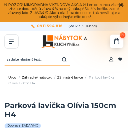
🚨 POZOR! MIMORIADNA VÍKENDOVÁ AKCIA 🚨 Len do konca víkendu
získate dodatočnú zľavu 4 % na celý nákup! Stačí v košíku zadať
zľavový kód: ZLAVA4 ⏰ Akcia platí iba do nedele, tak neváhajte a
nakúpte výhodnejšie ešte dnes!
0911 594 816
(Po-Pia, 9-16hod)
0
Úvod
Záhradný nábytok
Záhradné lavice
Parková lavička
Olívia 150cm H4
Parková lavička Olívia 150cm
H4
Doprava ZADARMO