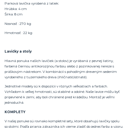
Parková lavička vyrobená z latiek:
Hrúbka: 4 cm
Šírka: 8 cm
Nosnosť : 270 kg
Hmotnosť : 22 kg
Lavičky a stoly
Hlavná ponuka naších lavičiek (a stolov) je vyrábaná z pevnej liatiny,
farbená čiernou antikorozíjnou farbou alebo z pozinkovanej nereze s
práškovým nástrekom. V kombinácií s pohodlným dreveným sedením
vyrobeného z tuzemského dreva (ihličnaté,listnaté).
Jednotlivé modely sú k dispozícii v rôznych veľkostiach a farbách.
Vzhľadom k veľkej hmotnosti, sú stabilné a odolné. Naše lavice môžu byť
pripevnené k zemi, aby boli chránené pred krádežou. Montáž je veľmi
jednoduchá.
KOMPLETY
V našej ponuke sú rovnako kompletné sety, ktoré obsahujú lavičky spolu
so stolmi. Podľa priania zákazníka ich vieme zladiť do jednej farby a vzoru.