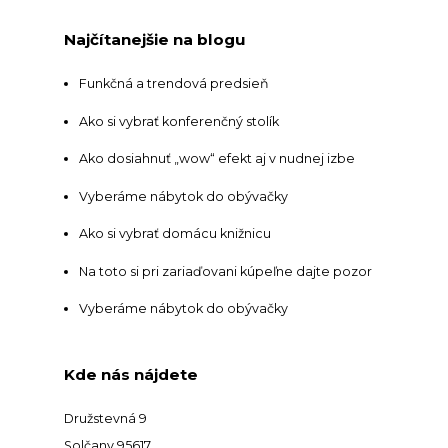
Najčítanejšie na blogu
Funkčná a trendová predsieň
Ako si vybrať konferenčný stolík
Ako dosiahnuť „wow“ efekt aj v nudnej izbe
Vyberáme nábytok do obývačky
Ako si vybrať domácu knižnicu
Na toto si pri zariaďovani kúpeľne dajte pozor
Vyberáme nábytok do obývačky
Kde nás nájdete
Družstevná 9
Solčany 95617