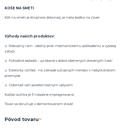
KOŠE NA SMETI
Kôš na smeti je dizajnovo dokonalý, je naša bodka na záver.
Výhody našich produktov:
ü Róbustný rám - odolný proti mechanickému poškodeniu a vysokej
záťaži
ü Pohodlné sedadlo - vyrábané s dobre ošetrených drevených častí
ü Estetický vzhľad - na základe súčasných trendov v nábytkárskom
priemysle
ü Odolnosť voči poveternostným vplyvom
Každá lavička je 3-násobne impregnovaná.
Tovar sa doručuje v demontovanom stave!
Pôvod tovaru