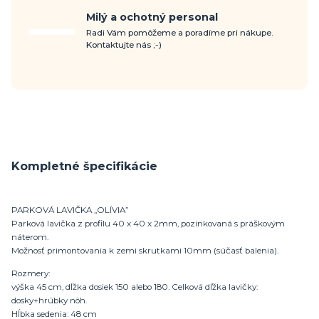
Milý a ochotný personal
Radi Vám pomôžeme a poradíme pri nákupe.
Kontaktujte nás ;-)
Kompletné špecifikácie
PARKOVÁ LAVIČKA „OLÍVIA”
Parková lavička z profilu 40 x 40 x 2mm, pozinkovaná s práškovým
náterom.
Možnosť primontovania k zemi skrutkami 10mm (súčasť balenia).
Rozmery:
výška 45 cm, dľžka dosiek 150 alebo 180. Celková dľžka lavičky:
dosky+hrúbky nôh.
Hĺbka sedenia: 48 cm