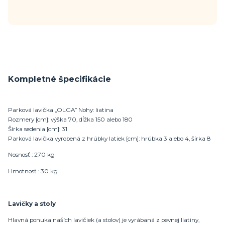
Kompletné špecifikácie
Parková lavička „OLGA” Nohy: liatina
Rozmery [cm]: výška 70, dĺžka 150 alebo 180
Šírka sedenia [cm]: 31
Parková lavička vyrobená z hrúbky latiek [cm]: hrúbka 3 alebo 4, šírka 8
Nosnosť : 270 kg
Hmotnosť : 30 kg
Lavičky a stoly
Hlavná ponuka naších lavičiek (a stolov) je vyrábaná z pevnej liatiny,