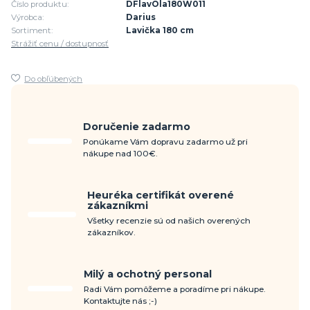
Číslo produktu:
DFlavOla180W011
Výrobca:
Darius
Sortiment:
Lavička 180 cm
Strážiť cenu / dostupnosť
Do obľúbených
Doručenie zadarmo
Ponúkame Vám dopravu zadarmo už pri
nákupe nad 100€.
Heuréka certifikát overené
zákazníkmi
Všetky recenzie sú od našich overených
zákazníkov.
Milý a ochotný personal
Radi Vám pomôžeme a poradíme pri nákupe.
Kontaktujte nás ;-)