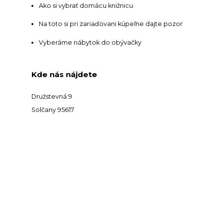
Ako si vybrať domácu knižnicu
Na toto si pri zariaďovani kúpeľne dajte pozor
Vyberáme nábytok do obývačky
Kde nás nájdete
Družstevná 9
Solčany 95617