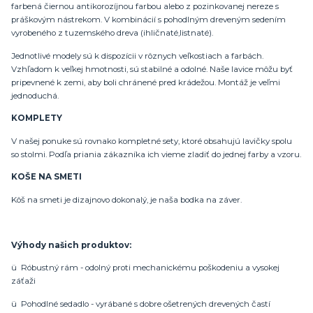
farbená čiernou antikorozíjnou farbou alebo z pozinkovanej nereze s
práškovým nástrekom. V kombinácií s pohodlným dreveným sedením
vyrobeného z tuzemského dreva (ihličnaté,listnaté).
Jednotlivé modely sú k dispozícii v rôznych veľkostiach a farbách.
Vzhľadom k veľkej hmotnosti, sú stabilné a odolné. Naše lavice môžu byť
pripevnené k zemi, aby boli chránené pred krádežou. Montáž je veľmi
jednoduchá.
KOMPLETY
V našej ponuke sú rovnako kompletné sety, ktoré obsahujú lavičky spolu
so stolmi. Podľa priania zákazníka ich vieme zladiť do jednej farby a vzoru.
KOŠE NA SMETI
Kôš na smeti je dizajnovo dokonalý, je naša bodka na záver.
Výhody našich produktov:
ü Róbustný rám - odolný proti mechanickému poškodeniu a vysokej
záťaži
ü Pohodlné sedadlo - vyrábané s dobre ošetrených drevených častí