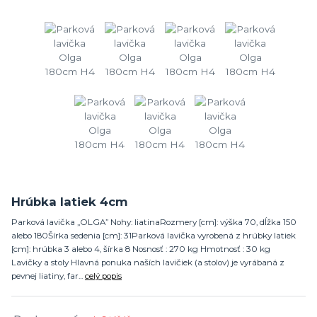
Hrúbka latiek 4cm
Parková lavička „OLGA” Nohy: liatinaRozmery [cm]: výška 70, dĺžka 150
alebo 180Šírka sedenia [cm]: 31Parková lavička vyrobená z hrúbky latiek
[cm]: hrúbka 3 alebo 4, šírka 8 Nosnosť : 270 kg Hmotnosť : 30 kg
Lavičky a stoly Hlavná ponuka naších lavičiek (a stolov) je vyrábaná z
pevnej liatiny, far...
celý popis