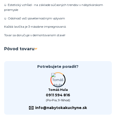
ü Estetický vzhľad - na základe súčasných trendov v nábytkárskom
priemysle
ü Odolnosť voči poveternostným vplyvom
Každá lavička je 3-násobne impregnovaná.
Tovar sa doručuje v demontovanom stave!
Pôvod tovaru
Potrebujete poradiť?
Tomáš Hula
0911 594 816
(Po-Pia, 9-16hod)
info@nabytokakuchyne.sk