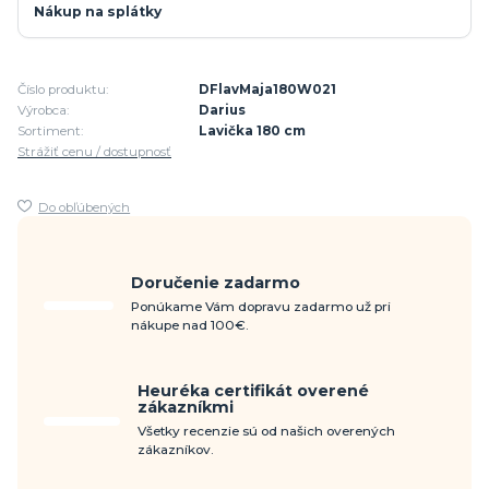
Nákup na splátky
Číslo produktu:
DFlavMaja180W021
Výrobca:
Darius
Sortiment:
Lavička 180 cm
Strážiť cenu / dostupnosť
Do obľúbených
Doručenie zadarmo
Ponúkame Vám dopravu zadarmo už pri
nákupe nad 100€.
Heuréka certifikát overené
zákazníkmi
Všetky recenzie sú od našich overených
zákazníkov.