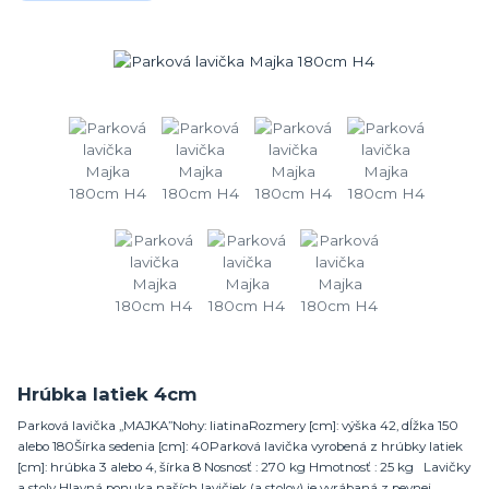
Hrúbka latiek 4cm
Parková lavička „MAJKA”Nohy: liatinaRozmery [cm]: výška 42, dĺžka 150
alebo 180Šírka sedenia [cm]: 40Parková lavička vyrobená z hrúbky latiek
[cm]: hrúbka 3 alebo 4, šírka 8 Nosnosť : 270 kg Hmotnosť : 25 kg Lavičky
a stoly Hlavná ponuka naších lavičiek (a stolov) je vyrábaná z pevnej