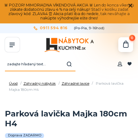
🚨 POZOR! MIMORIADNA VÍKENDOVÁ AKCIA 🚨 Len do konca víkendu
získate dodatočnú zľavu 4 % na celý nákup! Stačí v košíku zadať
zľavový kód: ZLAVA4 ⏰ Akcia platí iba do nedele, tak neváhajte a
nakúpte výhodnejšie ešte dnes!
0911 594 816
(Po-Pia, 9-16hod)
0
Úvod
Záhradný nábytok
Záhradné lavice
Parková lavička
Majka 180cm H4
Parková lavička Majka 180cm
H4
Doprava ZADARMO