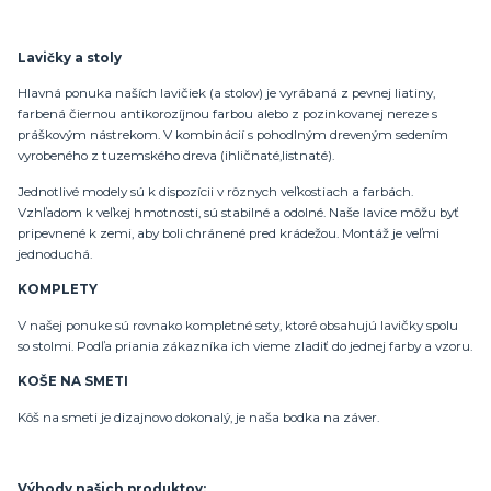
Lavičky a stoly
Hlavná ponuka naších lavičiek (a stolov) je vyrábaná z pevnej liatiny,
farbená čiernou antikorozíjnou farbou alebo z pozinkovanej nereze s
práškovým nástrekom. V kombinácií s pohodlným dreveným sedením
vyrobeného z tuzemského dreva (ihličnaté,listnaté).
Jednotlivé modely sú k dispozícii v rôznych veľkostiach a farbách.
Vzhľadom k veľkej hmotnosti, sú stabilné a odolné. Naše lavice môžu byť
pripevnené k zemi, aby boli chránené pred krádežou. Montáž je veľmi
jednoduchá.
KOMPLETY
V našej ponuke sú rovnako kompletné sety, ktoré obsahujú lavičky spolu
so stolmi. Podľa priania zákazníka ich vieme zladiť do jednej farby a vzoru.
KOŠE NA SMETI
Kôš na smeti je dizajnovo dokonalý, je naša bodka na záver.
Výhody našich produktov: