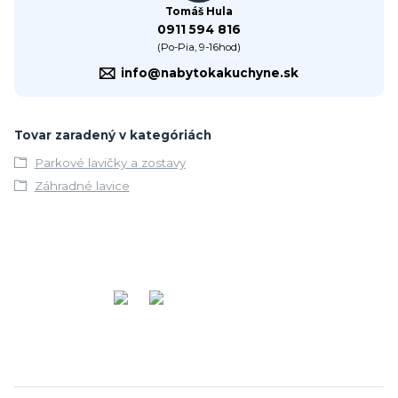
Tomáš Hula
0911 594 816
(Po-Pia, 9-16hod)
info@nabytokakuchyne.sk
Tovar zaradený v kategóriách
Parkové lavičky a zostavy
Záhradné lavice