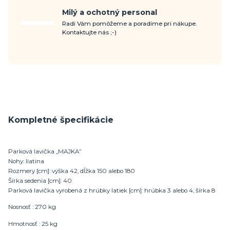
Milý a ochotný personal
Radi Vám pomôžeme a poradíme pri nákupe.
Kontaktujte nás ;-)
Kompletné špecifikácie
Parková lavička „MAJKA”
Nohy: liatina
Rozmery [cm]: výška 42, dĺžka 150 alebo 180
Šírka sedenia [cm]: 40
Parková lavička vyrobená z hrúbky latiek [cm]: hrúbka 3 alebo 4, šírka 8
Nosnosť : 270 kg
Hmotnosť : 25 kg