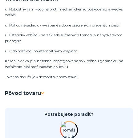
ü Róbustný rám - odolný proti mechanickému poškodeniu a vysokej
záťaži
ü Pohodlné sedadlo - vyrábané s dobre ošetrených drevených častí
ü Estetický vzhľad - na základe súčasných trendov v nábytkárskom
priemysle
ü Odolnosť voči poveternostným vplyvom
Každá lavička je 3-násobne impregnovaná so 7 ročnou garanciou na
zaťaženie. Možnosť lakovania v lesku.
Tovar sa doručuje v demontovanom stave!
Pôvod tovaru
Potrebujete poradiť?