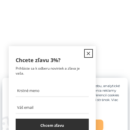
Kontakt
Chcete zľavu
3%
?
Prihláste sa k odberu noviniek a zľava je
Tomáš Hula
vaša.
0911 594 816
(Po-Pia, 9-16hod)
Pre základnú funkčnosť, spríjemnenie používania webu, analytické
účely a v prípade udelenia súhlasu aj na účely cielenia reklamy
info@nabytokakuchyne.sk
využívame súbory cookies. Nastavenie vlastných preferencií cookies
môžete kedykoľvek upraviť odkazom v spodnej časti stránok. Viac
informácií nájdete
tu
.
Chcem zľavu
Nastavenia
Súhlasím