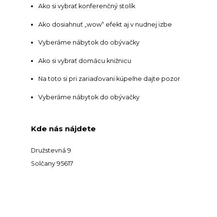
Ako si vybrať konferenčný stolík
Ako dosiahnuť „wow“ efekt aj v nudnej izbe
Vyberáme nábytok do obývačky
Ako si vybrať domácu knižnicu
Na toto si pri zariaďovani kúpeľne dajte pozor
Vyberáme nábytok do obývačky
Kde nás nájdete
Družstevná 9
Solčany 95617