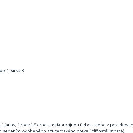
bo 4, šírka 8
ej liatiny, farbená čiernou antikorozíjnou farbou alebo z pozinkova
sedením vyrobeného z tuzemského dreva (ihličnaté,listnaté).