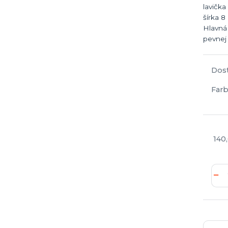
lavička
šírka 8
Hlavná 
pevnej l
Dos
Farb
140