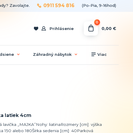
0911 594 816
ady? Zavolajte.
(Po-Pia, 9-16hod)
0
0,00 €
Prihlásenie
dsiene
Záhradný nábytok
Viac
a latiek 4cm
á lavička „MAJKA”Nohy: liatinaRozmery [cm]: výška
ka 150 alebo 180Šírka sedenia [cm]: 40Parková