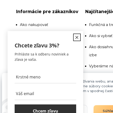
Informácie pre zákazníkov
Najčítanejš
Ako nakupovať
Funkčná a tr
Doprava
Ako si vybra
Chcete zľavu
3%
?
Recenzie a odporúčania
Ako dosiahnu
Prihláste sa k odberu noviniek a
izbe
Obchodné podmienky
zľava je vaša.
Vyberáme ná
Doprava
Ako si vybra
Kontakty
Pre základnú funkčnosť, spríjemnenie používania webu, anal
súhlasu aj na účely cielenia reklamy využívame súbory cookie
Na toto si pr
cookies môžete kedykoľvek upraviť odkazom v spodnej časti s
Blog
pozor
Vyberáme ná
Chcem zľavu
Nastavenia
Súhl