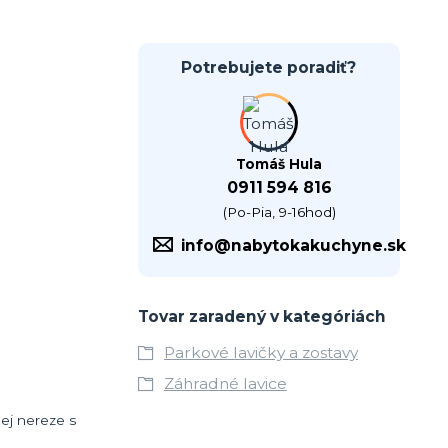
Potrebujete poradiť?
Tomáš Hula
0911 594 816
(Po-Pia, 9-16hod)
info@nabytokakuchyne.sk
Tovar zaradený v kategóriách
Parkové lavičky a zostavy
Záhradné lavice
nej nereze s