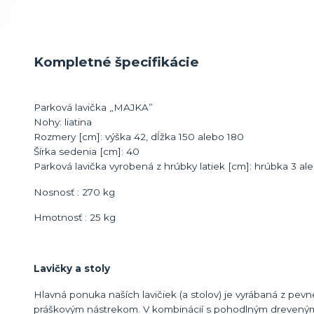
Kompletné špecifikácie
Parková lavička „MAJKA”
Nohy: liatina
Rozmery [cm]: výška 42, dĺžka 150 alebo 180
Šírka sedenia [cm]: 40
Parková lavička vyrobená z hrúbky latiek [cm]: hrúbka 3 ale
Nosnosť : 270 kg
Hmotnosť : 25 kg
Lavičky a stoly
Hlavná ponuka naších lavičiek (a stolov) je vyrábaná z pevn
práškovým nástrekom. V kombinácií s pohodlným dreveným 