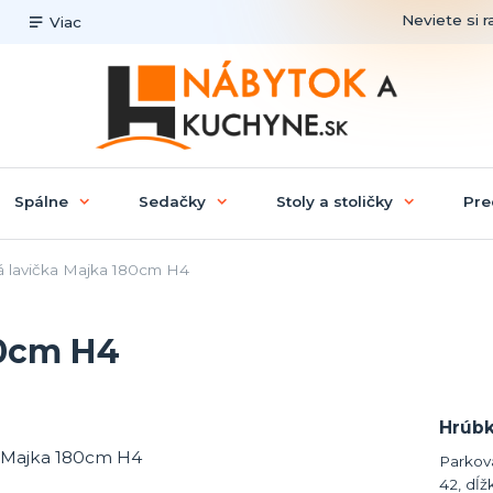
Neviete si r
Viac
Spálne
Sedačky
Stoly a stoličky
Pre
 lavička Majka 180cm H4
80cm H4
Hrúbk
Parkov
42, dĺž