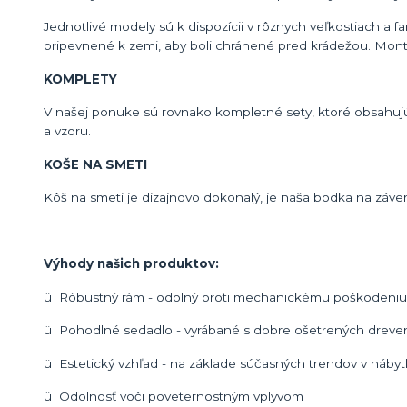
Jednotlivé modely sú k dispozícii v rôznych veľkostiach a 
pripevnené k zemi, aby boli chránené pred krádežou. Mont
KOMPLETY
V našej ponuke sú rovnako kompletné sety, ktoré obsahujú l
a vzoru.
KOŠE NA SMETI
Kôš na smeti je dizajnovo dokonalý, je naša bodka na záver
Výhody našich produktov:
ü Róbustný rám - odolný proti mechanickému poškodeniu a
ü Pohodlné sedadlo - vyrábané s dobre ošetrených dreven
ü Estetický vzhľad - na základe súčasných trendov v náby
ü Odolnosť voči poveternostným vplyvom