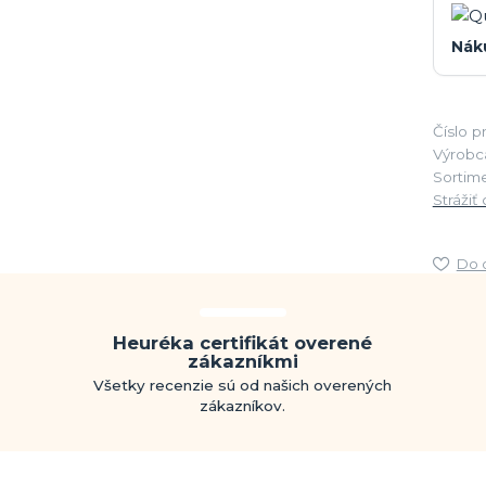
Nák
Číslo p
Výrobc
Sortime
Strážiť
Do 
Heuréka certifikát overené
zákazníkmi
Všetky recenzie sú od našich overených
zákazníkov.