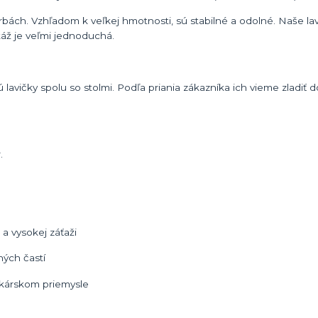
farbách. Vzhľadom k veľkej hmotnosti, sú stabilné a odolné. Naše l
áž je veľmi jednoduchá.
avičky spolu so stolmi. Podľa priania zákazníka ich vieme zladiť d
.
 vysokej záťaži
ých častí
tkárskom priemysle