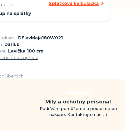
Splátková kalkulačka
up na splátky
roduktu:
DFlavMaja180W021
a:
Darius
nt:
Lavička 180 cm
 cenu / dostupnosť
obľúbených
Milý a ochotný personal
Radi Vám pomôžeme a poradíme pri
nákupe. Kontaktujte nás ;-)