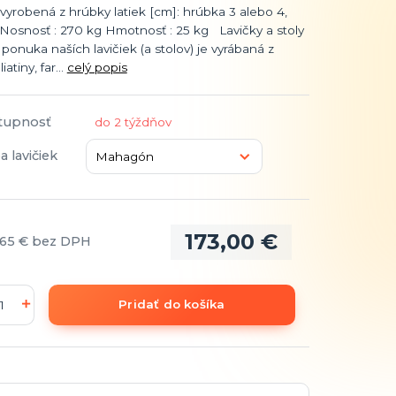
 vyrobená z hrúbky latiek [cm]: hrúbka 3 alebo 4,
 Nosnosť : 270 kg Hmotnosť : 25 kg Lavičky a stoly
ponuka naších lavičiek (a stolov) je vyrábaná z
iatiny, far...
celý popis
tupnosť
do 2 týždňov
a lavičiek
173,00 €
,65 €
bez DPH
Pridať do košíka