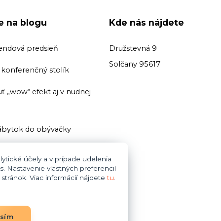
ie na blogu
Kde nás nájdete
endová predsieň
Družstevná 9
Solčany 95617
ť konferenčný stolík
ť „wow“ efekt aj v nudnej
bytok do obývačky
ť domácu knižnicu
ytické účely a v prípade udelenia
s. Nastavenie vlastných preferencií
i zariaďovani kúpeľne dajte
tránok. Viac informácií nájdete
tu
.
bytok do obývačky
asím