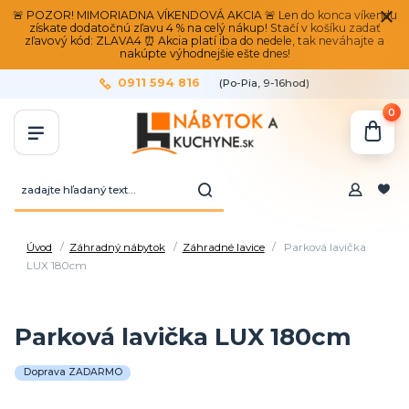
🚨 POZOR! MIMORIADNA VÍKENDOVÁ AKCIA 🚨 Len do konca víkendu
získate dodatočnú zľavu 4 % na celý nákup! Stačí v košíku zadať
zľavový kód: ZLAVA4 ⏰ Akcia platí iba do nedele, tak neváhajte a
nakúpte výhodnejšie ešte dnes!
0911 594 816
(Po-Pia, 9-16hod)
0
Úvod
Záhradný nábytok
Záhradné lavice
Parková lavička
LUX 180cm
Parková lavička LUX 180cm
Doprava ZADARMO