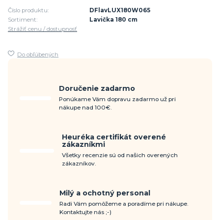
Číslo produktu:
DFlavLUX180W065
Sortiment:
Lavička 180 cm
Strážiť cenu / dostupnosť
Do obľúbených
Doručenie zadarmo
Ponúkame Vám dopravu zadarmo už pri
nákupe nad 100€.
Heuréka certifikát overené
zákazníkmi
Všetky recenzie sú od našich overených
zákazníkov.
Milý a ochotný personal
Radi Vám pomôžeme a poradíme pri nákupe.
Kontaktujte nás ;-)