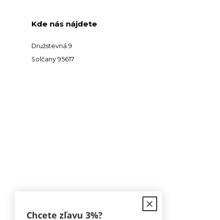
Kde nás nájdete
Družstevná 9
Solčany 95617
Kontakt
Chcete zľavu
3%
?