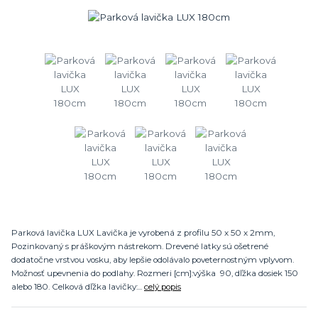
Parková lavička LUX Lavička je vyrobená z profilu 50 x 50 x 2mm,
Pozinkovaný s práškovým nástrekom. Drevené latky sú ošetrené
dodatočne vrstvou vosku, aby lepšie odolávalo poveternostným vplyvom.
Možnosť upevnenia do podlahy. Rozmeri [cm]:výška 90, dľžka dosiek 150
alebo 180. Celková dľžka lavičky:...
celý popis