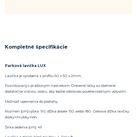
Kompletné špecifikácie
Parková lavička LUX
Lavička je vyrobená z profilu 50 x 50 x 2mm,
Pozinkovaný s práškovým nástrekom. Drevené latky sú ošetrené
dodatočne vrstvou vosku, aby lepšie odolávalo poveternostným vplyvom.
Možnosť upevnenia do podlahy.
Rozmeri [cm]:výška 90, dľžka dosiek 150 alebo 180. Celková dľžka lavičky:
dosky+hrúbky nôh.
Šírka sedenia [cm]: 49