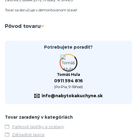
Lavička z dosiek [cm]: hrúbky 4, šírka 8
Tovar sa doručuje v demontovanom stave!
Pôvod tovaru
Potrebujete poradiť?
Tomáš Hula
0911 594 816
(Po-Pia, 9-16hod)
info@nabytokakuchyne.sk
Tovar zaradený v kategóriách
Parkové lavičky a zostavy
Záhradné lavice