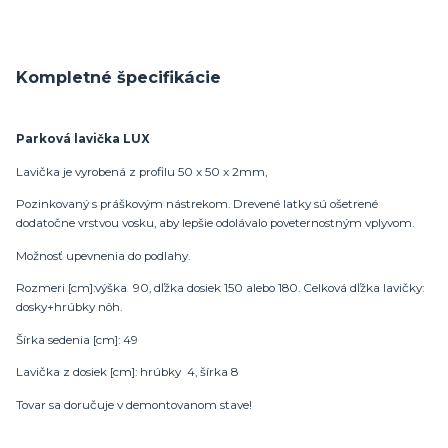
Kompletné špecifikácie
Parková lavička LUX
Lavička je vyrobená z profilu 50 x 50 x 2mm,
Pozinkovaný s práškovým nástrekom. Drevené latky sú ošetrené
dodatočne vrstvou vosku, aby lepšie odolávalo poveternostným vplyvom.
Možnosť upevnenia do podlahy.
Rozmeri [cm]:výška 90, dľžka dosiek 150 alebo 180. Celková dľžka lavičky:
dosky+hrúbky nôh.
Šírka sedenia [cm]: 49
Lavička z dosiek [cm]: hrúbky 4, šírka 8
Tovar sa doručuje v demontovanom stave!