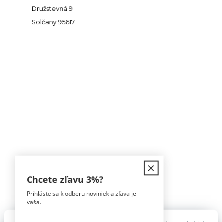
Družstevná 9
Solčany 95617
Kontakt
Chcete zľavu
3%
?
Prihláste sa k odberu noviniek a zľava je
Tomáš Hula
vaša.
0911 594 816
(Po-Pia, 9-16hod)