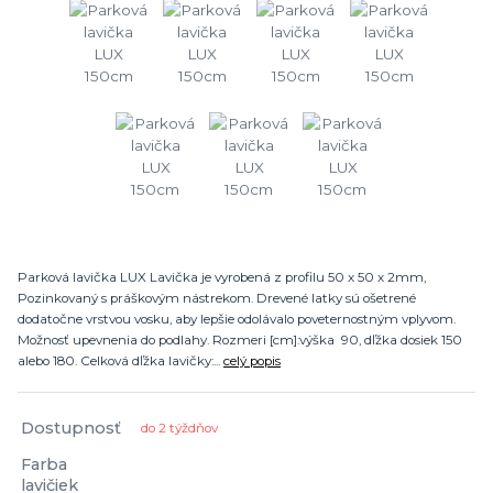
Parková lavička LUX Lavička je vyrobená z profilu 50 x 50 x 2mm,
Pozinkovaný s práškovým nástrekom. Drevené latky sú ošetrené
dodatočne vrstvou vosku, aby lepšie odolávalo poveternostným vplyvom.
Možnosť upevnenia do podlahy. Rozmeri [cm]:výška 90, dľžka dosiek 150
alebo 180. Celková dľžka lavičky:...
celý popis
Dostupnosť
do 2 týždňov
Farba
lavičiek