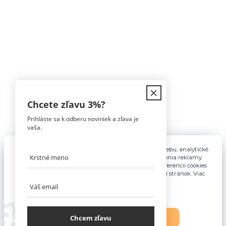
Kontakt
Chcete zľavu
3%
?
Prihláste sa k odberu noviniek a zľava je
Tomáš Hula
vaša.
0911 594 816
(Po-Pia, 9-16hod)
Pre základnú funkčnosť, spríjemnenie používania webu, analytické
účely a v prípade udelenia súhlasu aj na účely cielenia reklamy
info@nabytokakuchyne.sk
využívame súbory cookies. Nastavenie vlastných preferencií cookies
môžete kedykoľvek upraviť odkazom v spodnej časti stránok. Viac
informácií nájdete
tu
.
Chcem zľavu
Nastavenia
Súhlasím