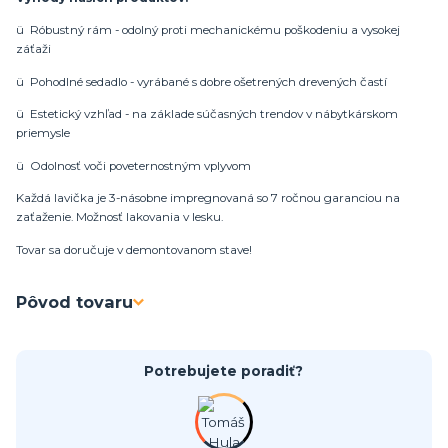
ü Róbustný rám - odolný proti mechanickému poškodeniu a vysokej
záťaži
ü Pohodlné sedadlo - vyrábané s dobre ošetrených drevených častí
ü Estetický vzhľad - na základe súčasných trendov v nábytkárskom
priemysle
ü Odolnosť voči poveternostným vplyvom
Každá lavička je 3-násobne impregnovaná so 7 ročnou garanciou na
zaťaženie. Možnosť lakovania v lesku.
Tovar sa doručuje v demontovanom stave!
Pôvod tovaru
Potrebujete poradiť?