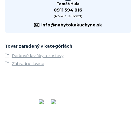
Tomáš Hula
0911 594 816
(Po-Pia, 9-16hod)
info@nabytokakuchyne.sk
Tovar zaradený v kategóriách
Parkové lavičky a zostavy
Záhradné lavice