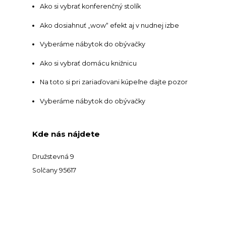
Ako si vybrať konferenčný stolík
Ako dosiahnuť „wow“ efekt aj v nudnej izbe
Vyberáme nábytok do obývačky
Ako si vybrať domácu knižnicu
Na toto si pri zariaďovani kúpeľne dajte pozor
Vyberáme nábytok do obývačky
Kde nás nájdete
Družstevná 9
Solčany 95617