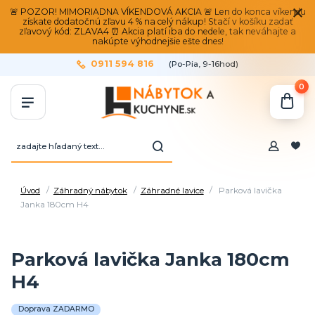
🚨 POZOR! MIMORIADNA VÍKENDOVÁ AKCIA 🚨 Len do konca víkendu
získate dodatočnú zľavu 4 % na celý nákup! Stačí v košíku zadať
zľavový kód: ZLAVA4 ⏰ Akcia platí iba do nedele, tak neváhajte a
nakúpte výhodnejšie ešte dnes!
0911 594 816
(Po-Pia, 9-16hod)
0
Úvod
Záhradný nábytok
Záhradné lavice
Parková lavička
Janka 180cm H4
Parková lavička Janka 180cm
H4
Doprava ZADARMO