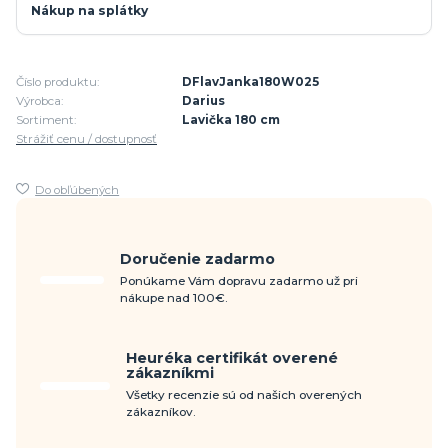
Nákup na splátky
Číslo produktu:
DFlavJanka180W025
Výrobca:
Darius
Sortiment:
Lavička 180 cm
Strážiť cenu / dostupnosť
Do obľúbených
Doručenie zadarmo
Ponúkame Vám dopravu zadarmo už pri
nákupe nad 100€.
Heuréka certifikát overené
zákazníkmi
Všetky recenzie sú od našich overených
zákazníkov.