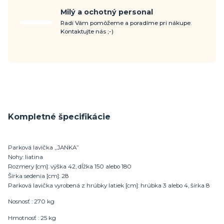
Milý a ochotný personal
Radi Vám pomôžeme a poradíme pri nákupe.
Kontaktujte nás ;-)
Kompletné špecifikácie
Parková lavička „JANKA”
Nohy: liatina
Rozmery [cm]: výška 42, dĺžka 150 alebo 180
Šírka sedenia [cm]: 28
Parková lavička vyrobená z hrúbky latiek [cm]: hrúbka 3 alebo 4, šírka 8
Nosnosť : 270 kg
Hmotnosť : 25 kg