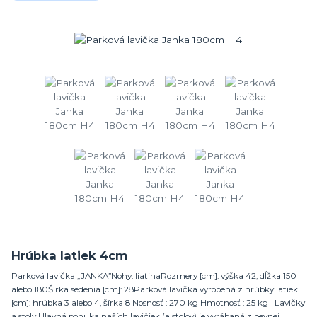
Hrúbka latiek 4cm
Parková lavička „JANKA”Nohy: liatinaRozmery [cm]: výška 42, dĺžka 150
alebo 180Šírka sedenia [cm]: 28Parková lavička vyrobená z hrúbky latiek
[cm]: hrúbka 3 alebo 4, šírka 8 Nosnosť : 270 kg Hmotnosť : 25 kg Lavičky
a stoly Hlavná ponuka naších lavičiek (a stolov) je vyrábaná z pevnej