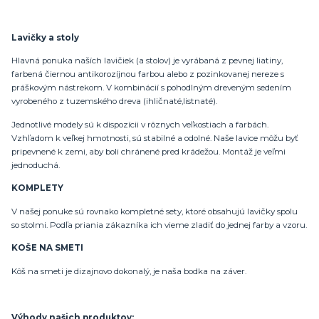
Lavičky a stoly
Hlavná ponuka naších lavičiek (a stolov) je vyrábaná z pevnej liatiny,
farbená čiernou antikorozíjnou farbou alebo z pozinkovanej nereze s
práškovým nástrekom. V kombinácií s pohodlným dreveným sedením
vyrobeného z tuzemského dreva (ihličnaté,listnaté).
Jednotlivé modely sú k dispozícii v rôznych veľkostiach a farbách.
Vzhľadom k veľkej hmotnosti, sú stabilné a odolné. Naše lavice môžu byť
pripevnené k zemi, aby boli chránené pred krádežou. Montáž je veľmi
jednoduchá.
KOMPLETY
V našej ponuke sú rovnako kompletné sety, ktoré obsahujú lavičky spolu
so stolmi. Podľa priania zákazníka ich vieme zladiť do jednej farby a vzoru.
KOŠE NA SMETI
Kôš na smeti je dizajnovo dokonalý, je naša bodka na záver.
Výhody našich produktov: