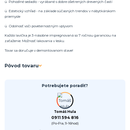
ü Pohodlné sedadlo - vyrábané s dobre ošetrených drevených častí
ü Estetický vzhľad - na základe súčasných trendov v nábytkárskom
priemysle
ü Odolnosť voči poveternostným vplyvom
Každá lavička je 3-násobne impregnovaná so 7 ročnou garanciou na
zaťaženie. Možnosť lakovania v lesku.
Tovar sa doručuje v demontovanom stave!
Pôvod tovaru
Potrebujete poradiť?
Tomáš Hula
0911 594 816
(Po-Pia, 9-16hod)