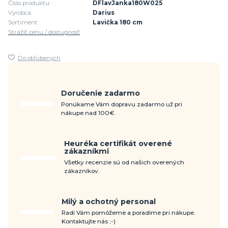
Číslo produktu:
DFlavJanka180W025
Výrobca:
Darius
Sortiment:
Lavička 180 cm
Strážiť cenu / dostupnosť
Do obľúbených
Doručenie zadarmo
Ponúkame Vám dopravu zadarmo už pri
nákupe nad 100€.
Heuréka certifikát overené
zákazníkmi
Všetky recenzie sú od našich overených
zákazníkov.
Milý a ochotný personal
Radi Vám pomôžeme a poradíme pri nákupe.
Kontaktujte nás ;-)