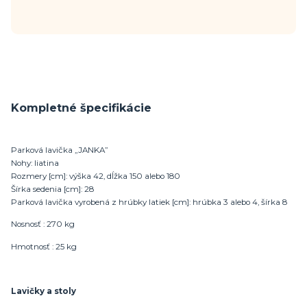
Kompletné špecifikácie
Parková lavička „JANKA”
Nohy: liatina
Rozmery [cm]: výška 42, dĺžka 150 alebo 180
Šírka sedenia [cm]: 28
Parková lavička vyrobená z hrúbky latiek [cm]: hrúbka 3 alebo 4, šírka 8
Nosnosť : 270 kg
Hmotnosť : 25 kg
Lavičky a stoly