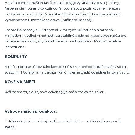
Hlavná ponuka naších lavičiek (a stolov) je vyrábaná z pevnej liatiny,
farbená čiernou antikorozíjnou farbou alebo z pozinkovanej nereze s
práškovým nástrekom. V kombinácií s pohodlným dreveným sedením
vyrobeného z tuzemského dreva (ihličnaté,listnaté).
Jednotlivé modely sú k dispozícii v rôznych veľkostiach a farbách.
Vzhľadom k veľkej hmotnosti, sú stabilné a odolné. Naše lavice môžu byť
pripevnené k zemi, aby boli chránené pred krádežou. Montáž je veľmi
jednoduchá.
KOMPLETY
V našej ponuke sú rovnako kompletné sety, ktoré obsahujú lavičky spolu
so stolmi. Podľa priania zákazníka ich vieme zladiť do jednej farby a vzoru.
KOŠE NA SMETI
Kôš na smeti je dizajnovo dokonalý, je naša bodka na záver.
Výhody našich produktov:
ü Róbustný rám - odolný proti mechanickému poškodeniu a vysokej
záťaži