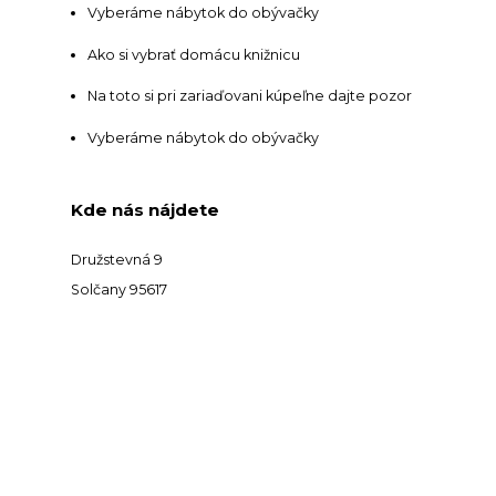
Vyberáme nábytok do obývačky
Ako si vybrať domácu knižnicu
Na toto si pri zariaďovani kúpeľne dajte pozor
Vyberáme nábytok do obývačky
Kde nás nájdete
Družstevná 9
Solčany 95617