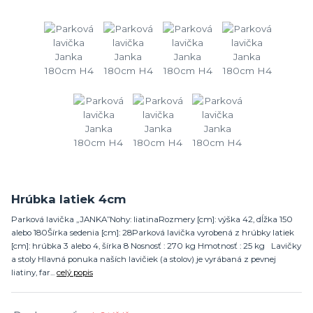
Hrúbka latiek 4cm
Parková lavička „JANKA”Nohy: liatinaRozmery [cm]: výška 42, dĺžka 150
alebo 180Šírka sedenia [cm]: 28Parková lavička vyrobená z hrúbky latiek
[cm]: hrúbka 3 alebo 4, šírka 8 Nosnosť : 270 kg Hmotnosť : 25 kg Lavičky
a stoly Hlavná ponuka naších lavičiek (a stolov) je vyrábaná z pevnej
liatiny, far...
celý popis