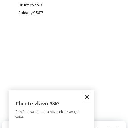
Družstevná 9
Solčany 95617
Kontakt
Chcete zľavu
3%
?
Prihláste sa k odberu noviniek a zľava je
Tomáš Hula
vaša.
0911 594 816
(Po-Pia, 9-16hod)