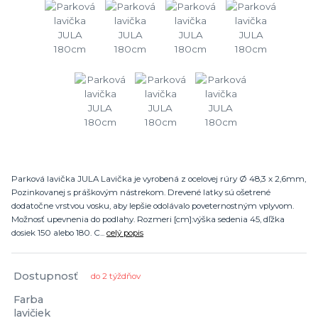
Parková lavička JULA Lavička je vyrobená z ocelovej rúry Ø 48,3 x 2,6mm,
Pozinkovanej s práškovým nástrekom. Drevené latky sú ošetrené
dodatočne vrstvou vosku, aby lepšie odolávalo poveternostným vplyvom.
Možnosť upevnenia do podlahy. Rozmeri [cm]:výška sedenia 45, dľžka
dosiek 150 alebo 180. C...
celý popis
Dostupnosť
do 2 týždňov
Farba
lavičiek