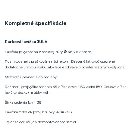
Kompletné špecifikácie
Parková lavička JULA
Lavička je vyrobená z ocelovej rúry
Ø
48,3 x 2,6mm,
Pozinkovanej s práškovým nástrekom. Drevené latky sú ošetrené
dodatočne vrstvou vosku, aby lepšie odolávalo poveternostným vplyvom.
Možnosť upevnenia do podlahy.
Rozmeri [cm]:výška sedenia 45, dľžka dosiek 150 alebo 180. Celková dľžka
lavičky: dosky+hrúbky nôh.
Šírka sedenia [cm]: 38
Lavička z dosiek [cm]: hrúbky 4, šírka 8
Tovar sa doručuje v demontovanom stave!