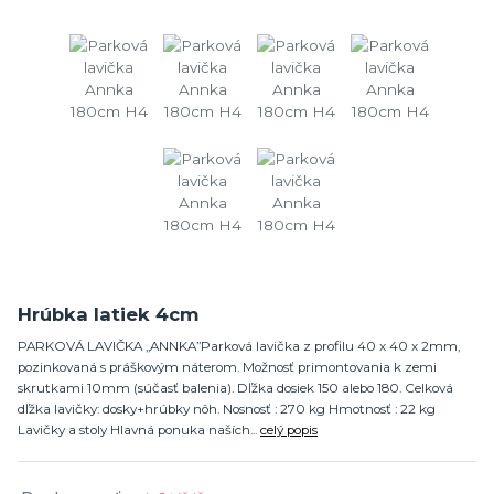
Hrúbka latiek 4cm
PARKOVÁ LAVIČKA „ANNKA”Parková lavička z profilu 40 x 40 x 2mm,
pozinkovaná s práškovým náterom. Možnosť primontovania k zemi
skrutkami 10mm (súčasť balenia). Dľžka dosiek 150 alebo 180. Celková
dľžka lavičky: dosky+hrúbky nôh. Nosnosť : 270 kg Hmotnosť : 22 kg
Lavičky a stoly Hlavná ponuka naších...
celý popis