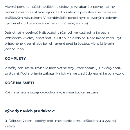
Hlavná ponuka naších lavičiek (a stolov) je vyrábaná z pevnej liatiny,
farbená čiernou antikorozíjnou farbou alebo z pozinkovanej nereze s
práškovým nástrekom. V kombinácií s pohodlným dreveným sedením
vyrobeného z tuzemského dreva (ihličnaté,listnaté).
Jednotlivé modely sú k dispozícii v rôznych veľkostiach a farbách.
Vzhľadom k veľkej hmotnosti, sú stabilné a odolné. Naše lavice môžu byť
pripevnené k zemi, aby boli chránené pred krádežou. Montáž je veľmi
jednoduchá.
KOMPLETY
V našej ponuke sú rovnako kompletné sety, ktoré obsahujú lavičky spolu
so stolmi. Podľa priania zákazníka ich vieme zladiť do jednej farby a vzoru.
KOŠE NA SMETI
Kôš na smeti je dizajnovo dokonalý, je naša bodka na záver.
Výhody našich produktov:
ü Róbustný rám - odolný proti mechanickému poškodeniu a vysokej
záťaži