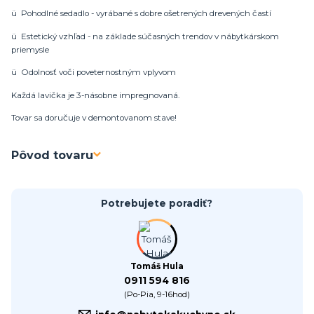
ü Pohodlné sedadlo - vyrábané s dobre ošetrených drevených častí
ü Estetický vzhľad - na základe súčasných trendov v nábytkárskom
priemysle
ü Odolnosť voči poveternostným vplyvom
Každá lavička je 3-násobne impregnovaná.
Tovar sa doručuje v demontovanom stave!
Pôvod tovaru
Potrebujete poradiť?
Tomáš Hula
0911 594 816
(Po-Pia, 9-16hod)