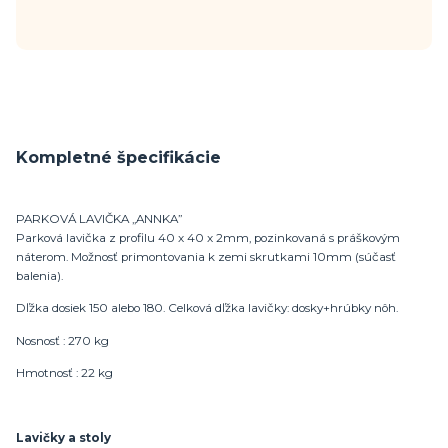
Kompletné špecifikácie
PARKOVÁ LAVIČKA „ANNKA”
Parková lavička z profilu 40 x 40 x 2mm, pozinkovaná s práškovým
náterom. Možnosť primontovania k zemi skrutkami 10mm (súčasť
balenia).
Dľžka dosiek 150 alebo 180. Celková dľžka lavičky: dosky+hrúbky nôh.
Nosnosť : 270 kg
Hmotnosť : 22 kg
Lavičky a stoly