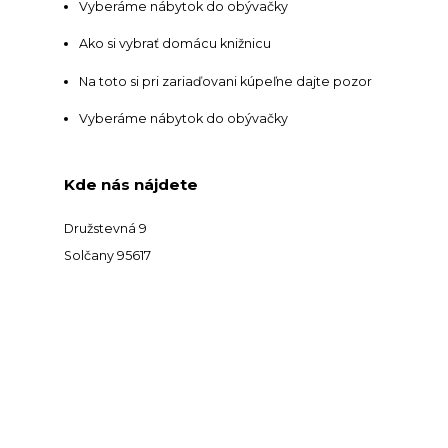
Vyberáme nábytok do obývačky
Ako si vybrať domácu knižnicu
Na toto si pri zariaďovani kúpeľne dajte pozor
Vyberáme nábytok do obývačky
Kde nás nájdete
Družstevná 9
Solčany 95617