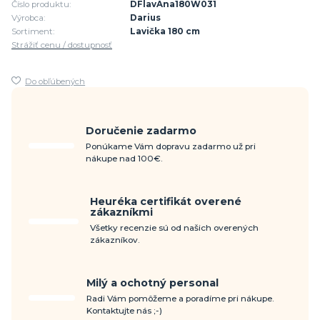
Číslo produktu:
DFlavAna180W031
Výrobca:
Darius
Sortiment:
Lavička 180 cm
Strážiť cenu / dostupnosť
Do obľúbených
Doručenie zadarmo
Ponúkame Vám dopravu zadarmo už pri
nákupe nad 100€.
Heuréka certifikát overené
zákazníkmi
Všetky recenzie sú od našich overených
zákazníkov.
Milý a ochotný personal
Radi Vám pomôžeme a poradíme pri nákupe.
Kontaktujte nás ;-)