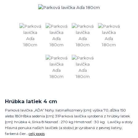
Hrúbka latiek 4 cm
Parková lavička „AĎA” Nohy: liatinaRozmery [cm]: výška 70, dĺžka 150
alebo 180Hľbka sedenia [cm]: 31Parková lavička vyrobená z hrúbky latiek
[cm]: hrúbka 4; šírka 8 Nosnosť : 270 kg Hmotnosť : 30 kg Lavičky a stoly
Hlavná ponuka naších lavičiek (a stolov) je vyrábaná z pevnej liatiny,
farbená čier...
celý popis