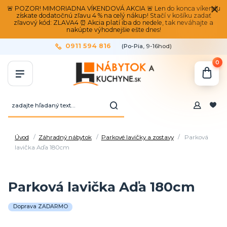
🚨 POZOR! MIMORIADNA VÍKENDOVÁ AKCIA 🚨 Len do konca víkendu
získate dodatočnú zľavu 4 % na celý nákup! Stačí v košíku zadať
zľavový kód: ZLAVA4 ⏰ Akcia platí iba do nedele, tak neváhajte a
nakúpte výhodnejšie ešte dnes!
0911 594 816
(Po-Pia, 9-16hod)
0
Úvod
Záhradný nábytok
Parkové lavičky a zostavy
Parková
lavička Aďa 180cm
Parková lavička Aďa 180cm
Doprava ZADARMO