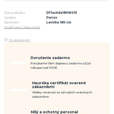
Číslo produktu:
DFlavAda180W015
Výrobca:
Darius
Sortiment:
Lavička 180 cm
Strážiť cenu / dostupnosť
Do obľúbených
Doručenie zadarmo
Ponúkame Vám dopravu zadarmo už pri
nákupe nad 100€.
Heuréka certifikát overené
zákazníkmi
Všetky recenzie sú od našich overených
zákazníkov.
Milý a ochotný personal