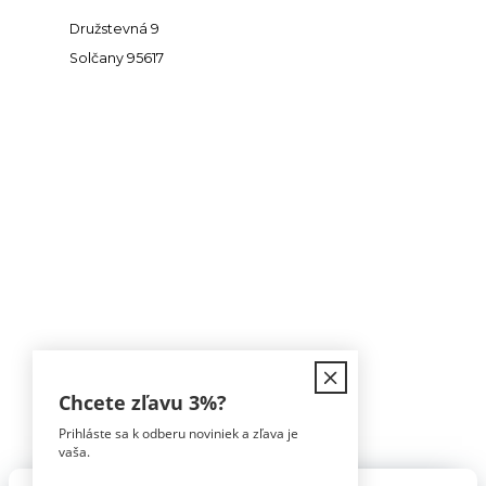
Družstevná 9
Solčany 95617
Kontakt
Chcete zľavu
3%
?
Prihláste sa k odberu noviniek a zľava je
Tomáš Hula
vaša.
0911 594 816
(Po-Pia, 9-16hod)