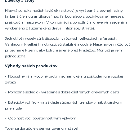
Lavičky a stoly
Hlavná ponuka naších lavičiek (a stolov) je vyrábaná z pevnej liatiny,
farbená čiernou antikorozíjnou farbou alebo z pozinkovanej nereze s
práškovým nástrekom. V kombinácií s pohodlným dreveným sedením
vyrobeného z tuzemského dreva (ihličnaté,listnaté).
Jednotlivé modely sú k dispozícii v rôznych veľkostiach a farbách.
Vzhľadom k veľkej hmotnosti, sú stabilné a odolné. Naše lavice môžu byť
pripevnené k zemi, aby boli chránené pred krádežou. Montáž je veľmi
jednoduchá.
Výhody našich produktov:
- Róbustný rám - odolný proti mechanickému poškodeniu a vysokej
záťaži
- Pohodlné sedadlo - vyrábané s dobre ošetrených drevených častí
- Estetický vzhľad - na základe súčasných trendov v nábytkárskom
priemysle
- Odolnosť voči poveternostným vplyvom
Tovar sa doručuje v demontovanom stave!