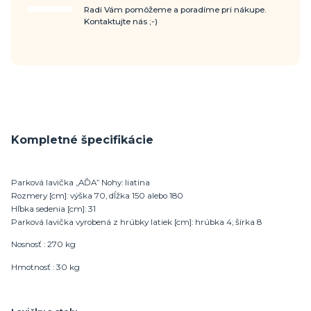
Radi Vám pomôžeme a poradíme pri nákupe.
Kontaktujte nás ;-)
Kompletné špecifikácie
Parková lavička „AĎA” Nohy: liatina
Rozmery [cm]: výška 70, dĺžka 150 alebo 180
Hľbka sedenia [cm]: 31
Parková lavička vyrobená z hrúbky latiek [cm]: hrúbka 4; šírka 8
Nosnosť : 270 kg
Hmotnosť : 30 kg