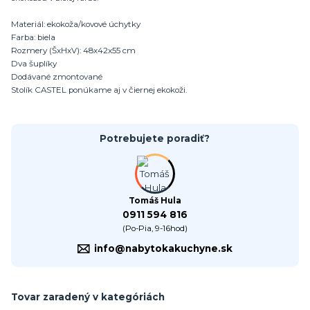
Materiál: ekokoža/kovové úchytky
Farba: biela
Rozmery (ŠxHxV): 48x42x55 cm
Dva šuplíky
Dodávané zmontované
Stolík CASTEL ponúkame aj v čiernej ekokoži.
Potrebujete poradiť?
Tomáš Hula
0911 594 816
(Po-Pia, 9-16hod)
info@nabytokakuchyne.sk
Tovar zaradený v kategóriách