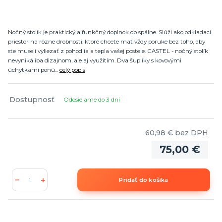
Nočný stolík je praktický a funkčný doplnok do spálne. Slúži ako odkladací
priestor na rôzne drobnosti, ktoré chcete mať vždy poruke bez toho, aby
ste museli vyliezať z pohodlia a tepla vašej postele. CASTEL - nočný stolík
nevyniká iba dizajnom, ale aj využitím. Dva šuplíky s kovovými
úchytkami ponú...
celý popis
Dostupnosť
Odosielame do 3 dní
60,98 €
bez DPH
75,00 €
Pridať do košíka