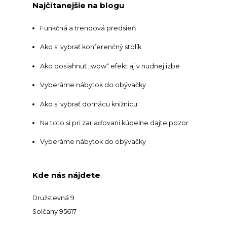
Najčítanejšie na blogu
Funkčná a trendová predsieň
Ako si vybrať konferenčný stolík
Ako dosiahnuť „wow“ efekt aj v nudnej izbe
Vyberáme nábytok do obývačky
Ako si vybrať domácu knižnicu
Na toto si pri zariaďovani kúpeľne dajte pozor
Vyberáme nábytok do obývačky
Kde nás nájdete
Družstevná 9
Solčany 95617