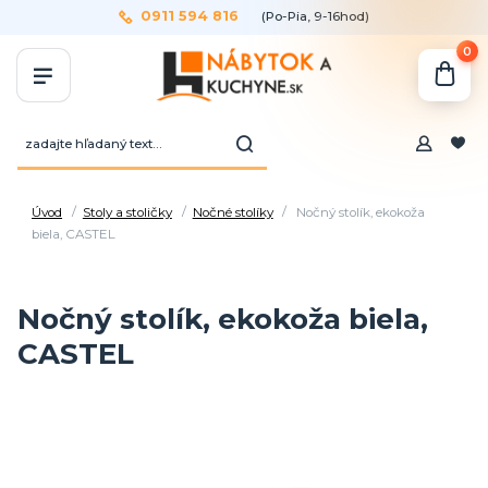
0911 594 816
(Po-Pia, 9-16hod)
0
Úvod
Stoly a stoličky
Nočné stolíky
Nočný stolík, ekokoža
biela, CASTEL
Nočný stolík, ekokoža biela,
CASTEL