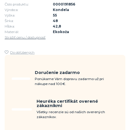
Číslo produktu:
0000191856
Výrobca:
Kondela
Výška:
55
Šírka:
48
Hĺbka:
42,8
Materiál:
Ekokoža
Strážiť cenu / dostupnosť
Do obľúbených
Doručenie zadarmo
Ponúkame Vám dopravu zadarmo už pri
nákupe nad 100€.
Heuréka certifikát overené
zákazníkmi
Všetky recenzie sú od našich overených
zákazníkov.