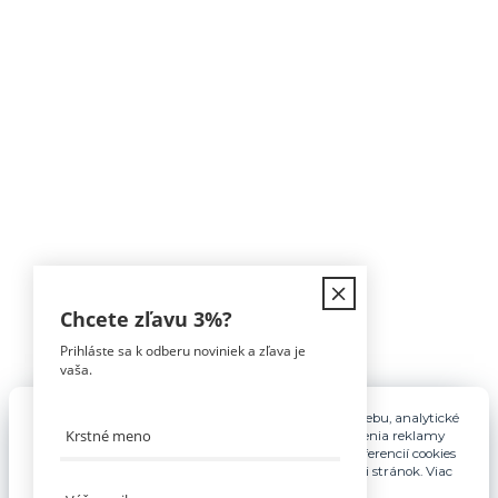
Kontakt
Chcete zľavu
3%
?
Prihláste sa k odberu noviniek a zľava je
Tomáš Hula
vaša.
0911 594 816
(Po-Pia, 9-16hod)
Pre základnú funkčnosť, spríjemnenie používania webu, analytické
účely a v prípade udelenia súhlasu aj na účely cielenia reklamy
info@nabytokakuchyne.sk
využívame súbory cookies. Nastavenie vlastných preferencií cookies
môžete kedykoľvek upraviť odkazom v spodnej časti stránok. Viac
informácií nájdete
tu
.