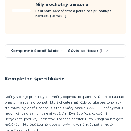
Milý a ochotný personal
Radi Vám pomôžeme a poradíme pri nákupe.
Kontaktujte nás ;-)
Kompletné špecifikácie
Súvisiaci tovar
1
Kompletné špecifikácie
Nočný stolík je praktický a funkčný doplnok do spálne. Slúži ako odkladací
priestor na rôzne drobnosti, ktoré chcete mať vždy poruke bez toho, aby
ste museli vyliezať z pohodlia a tepla vašej postele. CASTEL - nočný stolík
nevyniká iba dizajnom, ale aj využitím. Dva šuplíky s kovovými
úchytkami ponúkajú dostatok úložného priestoru. Stolík stojí na nízkych
nožičkách, ktoré sú šetrné k podlahovým krytinám. Je potiahnutý
ekokožou v bielej farbe.