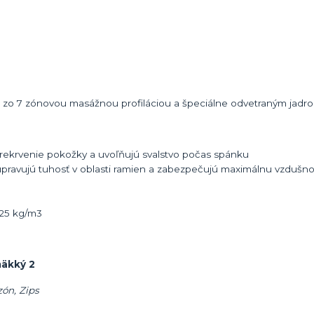
 zo 7 zónovou masážnou profiláciou a špeciálne odvetraným jadr
prekrvenie pokožky a uvoľňujú svalstvo počas spánku
 upravujú tuhosť v oblasti ramien a zabezpečujú maximálnu vzdušno
 25 kg/m3
mäkký 2
zón, Zips