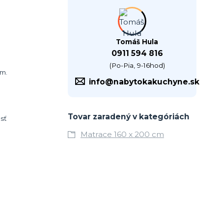
Tomáš Hula
0911 594 816
(Po-Pia, 9-16hod)
om.
info@nabytokakuchyne.sk
Tovar zaradený v kategóriách
sť
Matrace 160 x 200 cm