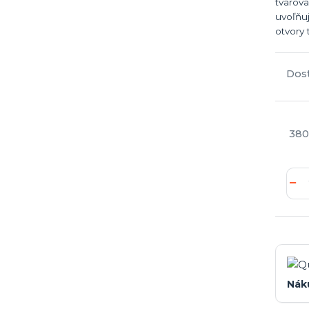
tvarova
uvoľňu
otvory 
Dos
380
Nák