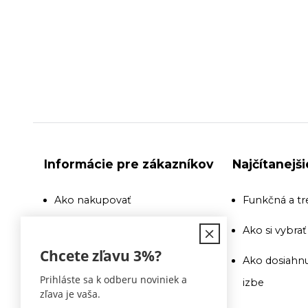
Informácie pre zákazníkov
Najčítanejš
Ako nakupovať
Funkčná a tr
Doprava
Ako si vybra
Chcete zľavu
3%
?
Recenzie a odporúčania
Ako dosiahnu
Prihláste sa k odberu noviniek a
izbe
Obchodné podmienky
zľava je vaša.