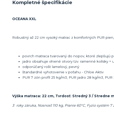
Kompletné špecifikácie
OCEANA XXL
Robustný až 22 cm vysoký matrac z komfortných PUR pien,
povrch matraca tvarovaný do nopov, ktoré zlepšujú 
jadro obsahuje vlnené otvory tzv. ramenné kolísky =
odporúčaný rošt lamelový, pevný
štandardné vyhotovenie v poťahu - Chloe Aktiv
PUR 7 zón profil 25 kg/m3, PUR jadro 28 kg/m3, PUR
Výška matraca: 22 cm, Tvrdosť: Stredný 3 / Stredne 
3 roky záruka, Nosnosť 110 kg, Pranie 60°C, Fyzio systém 7 