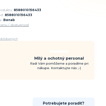
roduktu:
8588010156433
d:
8588010156433
a:
Benab
 cenu / dostupnosť
obľúbených
Milý a ochotný personal
Radi Vám pomôžeme a poradíme pri
nákupe. Kontaktujte nás ;-)
Potrebujete poradiť?