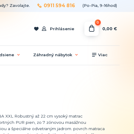
0911 594 816
ady? Zavolajte.
(Po-Pia, 9-16hod)
0
0,00 €
Prihlásenie
dsiene
Záhradný nábytok
Viac
 XXL Robustný až 22 cm vysoký matrac
ortných PUR pien, zo 7 zónovou masážnou
ciou a špeciálne odvetraným jadrom. povrch matraca