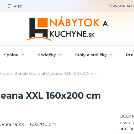
Neviete si r
Viac
Spálne
Sedačky
Stoly a stoličky
Pre
atrac Benab Optimal Oceana XXL 160x200 cm
ceana XXL 160x200 cm
OCEANA
z komf
profilá