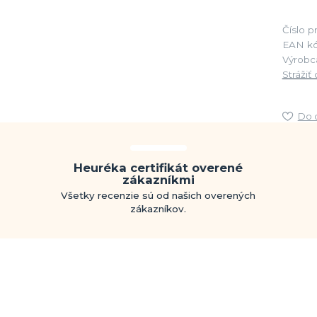
Číslo p
EAN kó
Výrobc
Strážiť
Do 
Heuréka certifikát overené
zákazníkmi
Všetky recenzie sú od našich overených
zákazníkov.