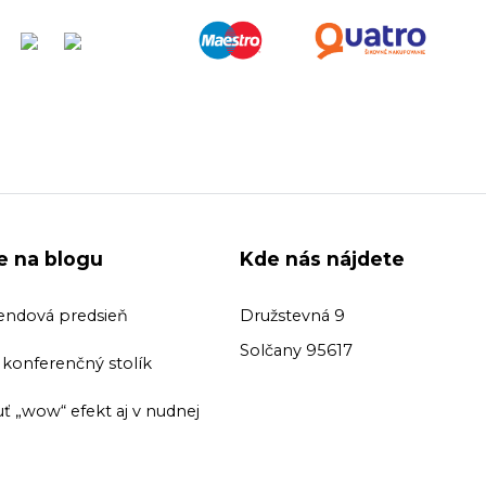
ie na blogu
Kde nás nájdete
endová predsieň
Družstevná 9
Solčany 95617
ť konferenčný stolík
ť „wow“ efekt aj v nudnej