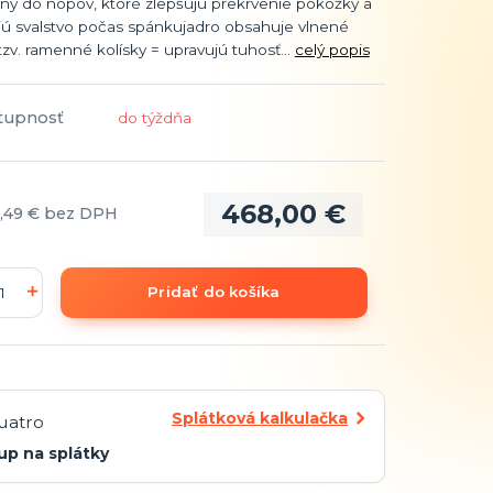
ný do nopov, ktoré zlepšujú prekrvenie pokožky a
jú svalstvo počas spánkujadro obsahuje vlnené
tzv. ramenné kolísky = upravujú tuhosť...
celý popis
tupnosť
do týždňa
468,00 €
,49 €
bez DPH
Pridať do košíka
Splátková kalkulačka
up na splátky