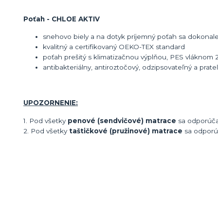
Poťah - CHLOE AKTIV
snehovo biely a na dotyk príjemný poťah sa dokonale 
kvalitný a certifikovaný OEKO-TEX standard
poťah prešitý s klimatizačnou výplňou, PES vláknom
antibakteriálny, antiroztočový, odzipsovateľný a prat
UPOZORNENIE:
1. Pod všetky
penové (sendvičové) matrace
sa odporúč
2. Pod všetky
taštičkové (pružinové) matrace
sa odpor