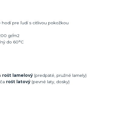
hodí pre ľudí s citlivou pokožkou
 200 gr/m2
eľný do 60°C
a
rošt lamelový
(predpäté, pružné lamely)
úča
rošt latový
(pevné laty, dosky)