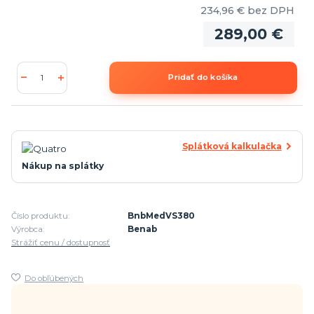
234,96 €
bez DPH
289,00 €
Pridať do košíka
Splátková kalkulačka
Nákup na splátky
Číslo produktu:
BnbMedVS380
Výrobca:
Benab
Strážiť cenu / dostupnosť
Do obľúbených