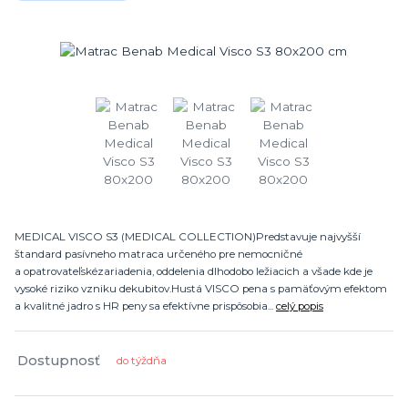
MEDICAL VISCO S3 (MEDICAL COLLECTION)Predstavuje najvyšší
štandard pasívneho matraca určeného pre nemocničné
a opatrovateľskézariadenia, oddelenia dlhodobo ležiacich a všade kde je
vysoké riziko vzniku dekubitov.Hustá VISCO pena s pamäťovým efektom
a kvalitné jadro s HR peny sa efektívne prispôsobia...
celý popis
Dostupnosť
do týždňa