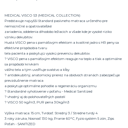
MEDICAL VISCO S3 (MEDICAL COLLECTION)
Predstavuje najvyšší štandard pasívneho matraca určeného pre
nemocničné a opatrovateľské
zariadenia, oddelenia dlhodobo ležiacich a všade kde je vysoké riziko
vzniku dekubitov.
Hustá VISCO pena s pamäťovým efektom a kvalitné jadro s HR peny sa
efektívne prispôsobia tvaru
tela pacienta a poskytujú vysokú prevenciu dekubitov.
? VISCO pena s pamäťovým efektom reaguje na teplo a tlak a optimálne
sa prispôsobí krivkám
vášho tela a tým uvoľňuje svalstvo a kĺby
? antidekubitný, anatomický prierez na obidvoch stranách zabezpečuje
prevzdušnenie matraca
a poskytuje optimálne pohodlie a regeneráciu organizmu
? štandardné vyhotovenie v poťahu - Medical Sanitized
? vhodný aj do polohovateľných postelí
? VISCO 50 kg/m3, PUR pena 30kg/m3
Výška matraca: 15 cm, Tvrdosť: Stredný 3 / Stredne tvrdý 4
3 roky záruka, Nosnosť 130 kg, Pranie 60°C, Fyzio systém 5 zón, Zips
Poťah - SANITIZED