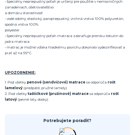
• špeciálny nepriepustný poťah je určený pre použitie v nemocničných
zariadeniach, ošetrovateľstvo
a domácu starostlivosť
• vode odolný, elastický, paropriepustný, vrchná vrstva 100% polyuretán,
spodná vrstva 100%
polyester
• špeciálny nepriepustný poťah matraca zabraňuje preniku tekutín do
jadra matraca
• matrac je možné vďaka hladkému povrchu dokonalo vydezinfikovať a
prať až na 95°C
UPOZORNENIE:
1. Pod všetky
penové (sendvičové) matrace
sa odporúča
rošt
lamelový
(predpäté, pružné lamely)
2. Pod všetky
taštičkové (pružinové) matrace
sa odporúča
rošt
latový
(pevné laty, dosky)
Potrebujete poradiť?