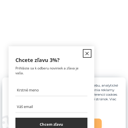
Kontakt
Chcete zľavu
3%
?
Prihláste sa k odberu noviniek a zľava je
Tomáš Hula
vaša.
0911 594 816
(Po-Pia, 9-16hod)
Pre základnú funkčnosť, spríjemnenie používania webu, analytické
účely a v prípade udelenia súhlasu aj na účely cielenia reklamy
info@nabytokakuchyne.sk
využívame súbory cookies. Nastavenie vlastných preferencií cookies
môžete kedykoľvek upraviť odkazom v spodnej časti stránok. Viac
informácií nájdete
tu
.
Chcem zľavu
Nastavenia
Súhlasím