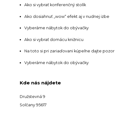
Ako si vybrať konferenčný stolík
Ako dosiahnuť „wow“ efekt aj v nudnej izbe
Vyberáme nábytok do obývačky
Ako si vybrať domácu knižnicu
Na toto si pri zariaďovani kúpeľne dajte pozor
Vyberáme nábytok do obývačky
Kde nás nájdete
Družstevná 9
Solčany 95617