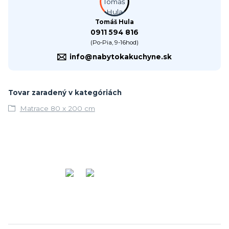
Tomáš Hula
0911 594 816
(Po-Pia, 9-16hod)
info@nabytokakuchyne.sk
Tovar zaradený v kategóriách
Matrace 80 x 200 cm