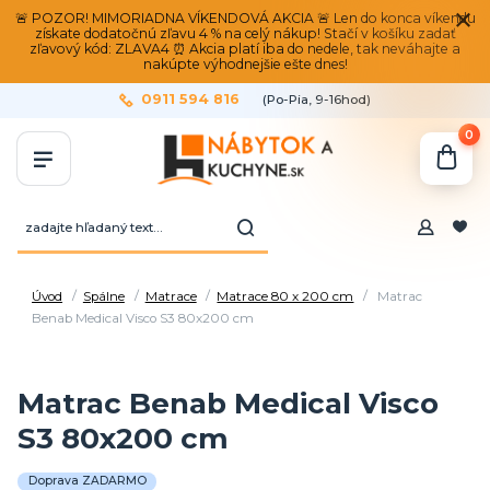
🚨 POZOR! MIMORIADNA VÍKENDOVÁ AKCIA 🚨 Len do konca víkendu
získate dodatočnú zľavu 4 % na celý nákup! Stačí v košíku zadať
zľavový kód: ZLAVA4 ⏰ Akcia platí iba do nedele, tak neváhajte a
nakúpte výhodnejšie ešte dnes!
0911 594 816
(Po-Pia, 9-16hod)
0
Úvod
Spálne
Matrace
Matrace 80 x 200 cm
Matrac
Benab Medical Visco S3 80x200 cm
Matrac Benab Medical Visco
S3 80x200 cm
Doprava ZADARMO