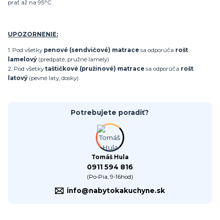
prať až na 95°C
UPOZORNENIE:
1. Pod všetky
penové (sendvičové) matrace
sa odporúča
rošt
lamelový
(predpäté, pružné lamely)
2. Pod všetky
taštičkové (pružinové) matrace
sa odporúča
rošt
latový
(pevné laty, dosky)
Potrebujete poradiť?
Tomáš Hula
0911 594 816
(Po-Pia, 9-16hod)
info@nabytokakuchyne.sk