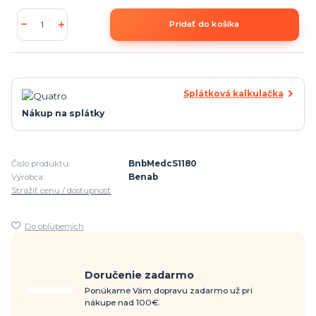
Pridať do košíka
Splátková kalkulačka
Nákup na splátky
Číslo produktu:
BnbMedcS1180
Výrobca:
Benab
Strážiť cenu / dostupnosť
Do obľúbených
Doručenie zadarmo
Ponúkame Vám dopravu zadarmo už pri
nákupe nad 100€.