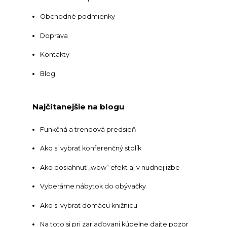
Obchodné podmienky
Doprava
Kontakty
Blog
Najčítanejšie na blogu
Funkčná a trendová predsieň
Ako si vybrať konferenčný stolík
Ako dosiahnuť „wow“ efekt aj v nudnej izbe
Vyberáme nábytok do obývačky
Ako si vybrať domácu knižnicu
Na toto si pri zariaďovani kúpeľne dajte pozor