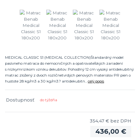
MEDICAL CLASSIC S1 (MEDICAL COLLECTION)Štandardný model
pasívneho matraca do nemocničných a opatrovateľských zariadení
s nízkymrizikom vzniku dekubitov. Pohodlný 12 cm vysoký antidekubitný
matrac zložený z dvoch rozličnetvrdých penových materiálov PR pien o
hustote 28 kg/m3 a 30 kg/m3.? antidekubitn...
celý popis
Dostupnosť
do týždňa
354,47 €
bez DPH
436,00 €