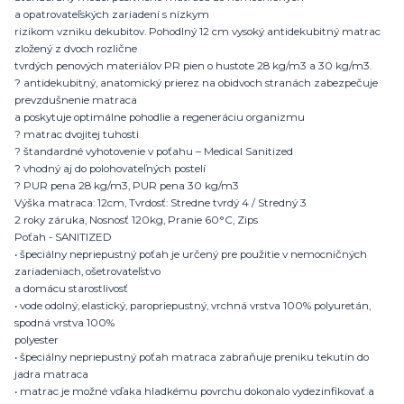
a opatrovateľských zariadení s nízkym
rizikom vzniku dekubitov. Pohodlný 12 cm vysoký antidekubitný matrac
zložený z dvoch rozlične
tvrdých penových materiálov PR pien o hustote 28 kg/m3 a 30 kg/m3.
? antidekubitný, anatomický prierez na obidvoch stranách zabezpečuje
prevzdušnenie matraca
a poskytuje optimálne pohodlie a regeneráciu organizmu
? matrac dvojitej tuhosti
? štandardné vyhotovenie v poťahu – Medical Sanitized
? vhodný aj do polohovateľných postelí
? PUR pena 28 kg/m3, PUR pena 30 kg/m3
Výška matraca: 12cm, Tvrdosť: Stredne tvrdý 4 / Stredný 3
2 roky záruka, Nosnosť 120kg, Pranie 60°C, Zips
Poťah - SANITIZED
• špeciálny nepriepustný poťah je určený pre použitie v nemocničných
zariadeniach, ošetrovateľstvo
a domácu starostlivosť
• vode odolný, elastický, paropriepustný, vrchná vrstva 100% polyuretán,
spodná vrstva 100%
polyester
• špeciálny nepriepustný poťah matraca zabraňuje preniku tekutín do
jadra matraca
• matrac je možné vďaka hladkému povrchu dokonalo vydezinfikovať a