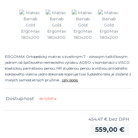
ERGOMAX Ortopedický matrac s kvalitným 7 - zónovým taštičkovým
jadrom od špičkového nemeckého výrobcu AGRO, v kombinácii s VISCO
elastickou pamäťovou penou, HR studenou penou a vrstvou prírodného
kokosového vlákna. jadro dokonale kopíruje tvar ľudského tela, je zložené z
malých samostatných pružinie...
celý popis
Dostupnosť
do týždňa
454,47 €
bez DPH
559,00 €