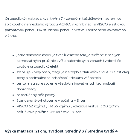
Ortopedický matrac s kvalitným 7 - zónovým taštičkovým jadrom od
špičkového nemeckého výrobcu AGRO, v kombinácii s VISCO elastickou
pamäťovou penou, HR studenou penou a vrstvou prírodného kokosového
vlákna.
jadro dokonale kopíruje tvar ľudského tela, je zložené z malých
samostatných pružiniek v 7 anatomických zónach tvrdosti, čo
zvyšuje ortopedický efekt
zlepšuje krvný obeh, reaguje na teplo a tlak vďaka VISCO elastickej
peny a optimálne sa prispôsobí krivkám vášho tela
tento matrac je spojenie všetkých inovatívnych technológií
dohromady
odporúčaný rošt pevný
štandardné vyhotovenie v poťahu – Silver
VISCO 52 kg/m3 , HR 35 kg/m3 , kokosová vrstva 1300 gr/m2,
taštičková pružina 256 ks / m2 – 7 zon
Výška matraca: 21 cm, Tvrdosť: Stredný 3 / Stredne tvrdý 4