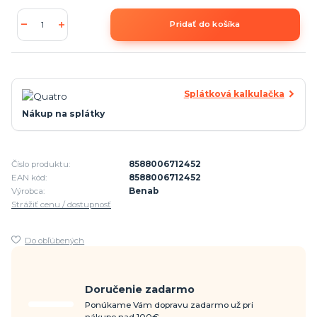
Pridať do košíka
Splátková kalkulačka
Nákup na splátky
Číslo produktu:
8588006712452
EAN kód:
8588006712452
Výrobca:
Benab
Strážiť cenu / dostupnosť
Do obľúbených
Doručenie zadarmo
Ponúkame Vám dopravu zadarmo už pri