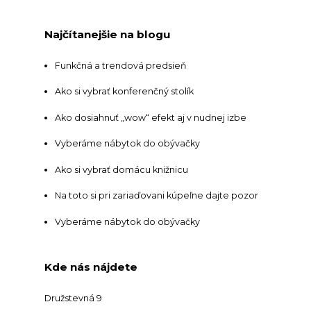
Najčítanejšie na blogu
Funkčná a trendová predsieň
Ako si vybrať konferenčný stolík
Ako dosiahnuť „wow“ efekt aj v nudnej izbe
Vyberáme nábytok do obývačky
Ako si vybrať domácu knižnicu
Na toto si pri zariaďovani kúpeľne dajte pozor
Vyberáme nábytok do obývačky
Kde nás nájdete
Družstevná 9