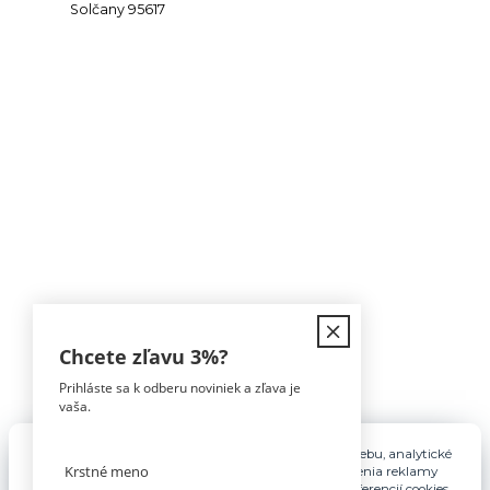
Solčany 95617
Kontakt
Chcete zľavu
3%
?
Prihláste sa k odberu noviniek a zľava je
Tomáš Hula
vaša.
0911 594 816
(Po-Pia, 9-16hod)
Pre základnú funkčnosť, spríjemnenie používania webu, analytické
účely a v prípade udelenia súhlasu aj na účely cielenia reklamy
info@nabytokakuchyne.sk
využívame súbory cookies. Nastavenie vlastných preferencií cookies