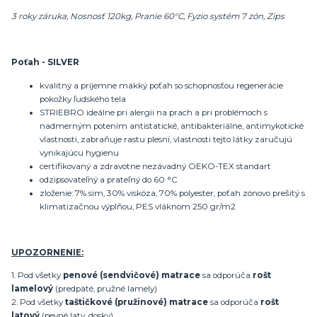
3 roky záruka, Nosnosť 120kg, Pranie 60°C, Fyzio systém 7 zón, Zips
Poťah - SILVER
kvalitný a príjemne mäkký poťah so schopnosťou regenerácie
pokožky ľudského tela
STRIEBRO ideálne pri alergii na prach a pri problémoch s
nadmerným potením antistatické, antibakteriálne, antimykotické
vlastnosti, zabraňuje rastu plesní, vlastnosti tejto látky zaručujú
vynikajúcu hygienu
certifikovaný a zdravotne nezávadný OEKO-TEX standart
odzipsovateľný a prateľný do 60 °C
zloženie: 7% sim, 30% viskóza, 70% polyester, poťah zónovo prešitý s
klimatizačnou výplňou, PES vláknom 250 gr/m2
UPOZORNENIE:
1. Pod všetky
penové (sendvičové) matrace
sa odporúča
rošt
lamelový
(predpäté, pružné lamely)
2. Pod všetky
taštičkové (pružinové) matrace
sa odporúča
rošt
latový
(pevné laty, dosky)