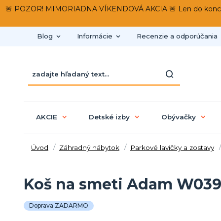
🚨 POZOR! MIMORIADNA VÍKENDOVÁ AKCIA 🚨 Len do konca víken
Blog
Informácie
Recenzie a odporúčania
AKCIE
Detské izby
Obývačky
Úvod
Záhradný nábytok
Parkové lavičky a zostavy
Koš na smeti Adam W03
Doprava ZADARMO