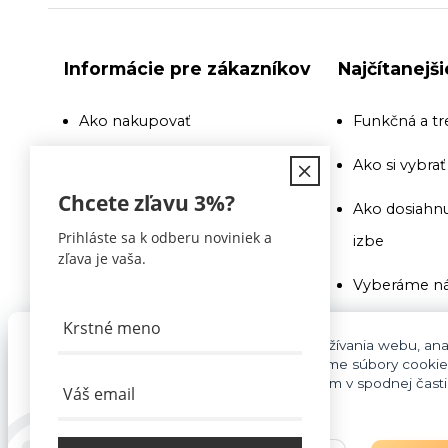
Informácie pre zákazníkov
Najčítanejš
Ako nakupovať
Funkčná a tr
Doprava
Ako si vybra
Chcete zľavu
3%
?
Recenzie a odporúčania
Ako dosiahnu
Prihláste sa k odberu noviniek a
izbe
Obchodné podmienky
zľava je vaša.
Vyberáme ná
Doprava
Ako si vybra
Kontakty
Pre základnú funkčnosť, spríjemnenie používania webu, anal
súhlasu aj na účely cielenia reklamy využívame súbory cookie
Na toto si pr
cookies môžete kedykoľvek upraviť odkazom v spodnej časti s
Blog
pozor