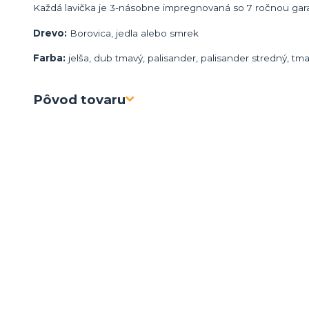
Každá lavička je 3-násobne impregnovaná so 7 ročnou gara
Drevo:
Borovica, jedla alebo smrek
Farba:
jelša, dub tmavý, palisander, palisander stredný, tm
Pôvod tovaru