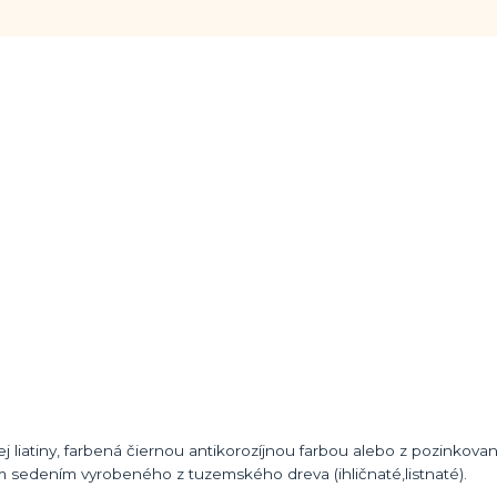
ej liatiny, farbená čiernou antikorozíjnou farbou alebo z pozinkova
sedením vyrobeného z tuzemského dreva (ihličnaté,listnaté).