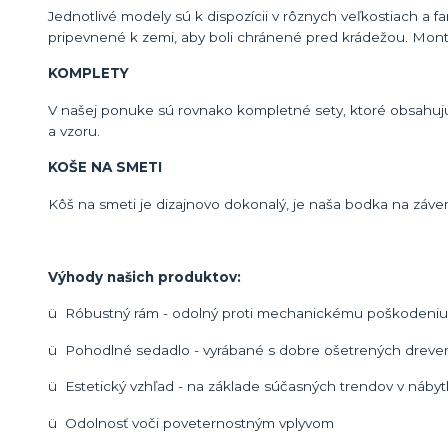
Jednotlivé modely sú k dispozícii v rôznych veľkostiach a 
pripevnené k zemi, aby boli chránené pred krádežou. Mont
KOMPLETY
V našej ponuke sú rovnako kompletné sety, ktoré obsahujú l
a vzoru.
KOŠE NA SMETI
Kôš na smeti je dizajnovo dokonalý, je naša bodka na záver
Výhody našich produktov:
ü Róbustný rám - odolný proti mechanickému poškodeniu a
ü Pohodlné sedadlo - vyrábané s dobre ošetrených dreven
ü Estetický vzhľad - na základe súčasných trendov v náby
ü Odolnosť voči poveternostným vplyvom