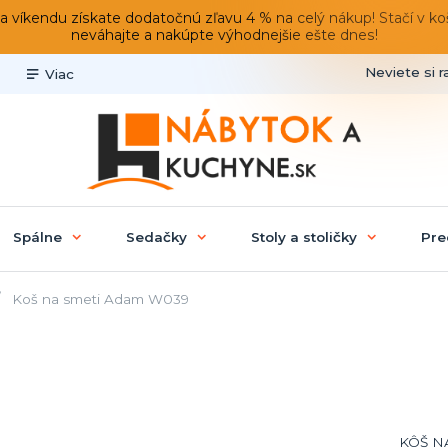
du získate dodatočnú zľavu 4 % na celý nákup! Stačí v košíku
neváhajte a nakúpte výhodnejšie ešte dnes!
Neviete si r
Viac
Spálne
Sedačky
Stoly a stoličky
Pre
Koš na smeti Adam W039
9
KÔŠ NA