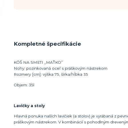
Kompletné špecifikácie
KÔŠ NA SMETI „MAŤKO”
Nohy: pozinkovaná oceľ s práškovým nástrekom
Rozmery [cm]: výška 75, šírka/hĺbka 35
Objem: 35l
Lavičky a stoly
Hlavná ponuka naších lavičiek (a stolov) je vyrábaná z pevn
práškovým nástrekom. V kombinácií s pohodlným dreveným 