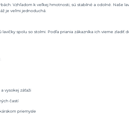
farbách. Vzhľadom k veľkej hmotnosti, sú stabilné a odolné. Naše l
áž je veľmi jednoduchá.
avičky spolu so stolmi. Podľa priania zákazníka ich vieme zladiť d
.
 vysokej záťaži
ých častí
tkárskom priemysle