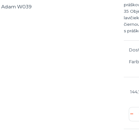
práško
35 Obj
lavičie
čiernou
s práš
Dos
Farb
144