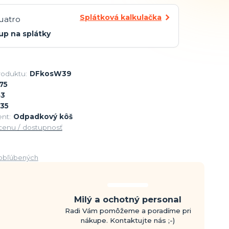
Splátková kalkulačka
up na splátky
roduktu:
DFkosW39
75
43
35
nt:
Odpadkový kôš
 cenu / dostupnosť
obľúbených
Milý a ochotný personal
Radi Vám pomôžeme a poradíme pri
nákupe. Kontaktujte nás ;-)