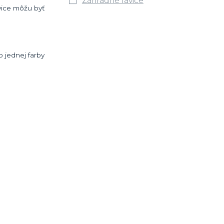
Záhradné lavice
avice môžu byť
o jednej farby