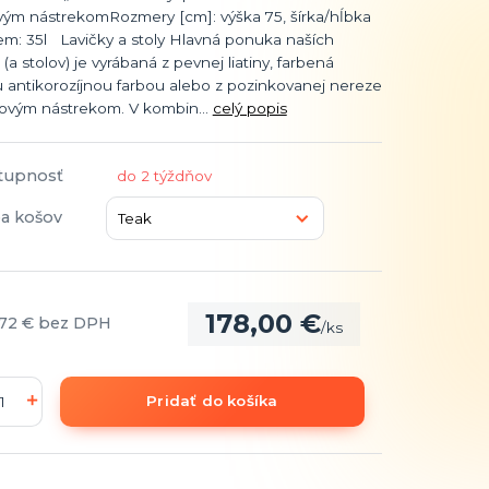
vým nástrekomRozmery [cm]: výška 75, šírka/hĺbka
em: 35l Lavičky a stoly Hlavná ponuka naších
k (a stolov) je vyrábaná z pevnej liatiny, farbená
 antikorozíjnou farbou alebo z pozinkovanej nereze
kovým nástrekom. V kombin...
celý popis
tupnosť
do 2 týždňov
a košov
178,00 €
,72 €
bez DPH
/
ks
Pridať do košíka