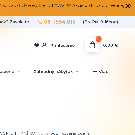
 zadať zľavový kód: ZLAVA4 ⏰ Akcia platí iba do nedele, tak
0911 594 816
ady? Zavolajte.
(Po-Pia, 9-16hod)
0
0,00 €
Prihlásenie
dsiene
Záhradný nábytok
Viac
 SMETI „MAŤKO”Nohy: pozinkovaná oceľ s