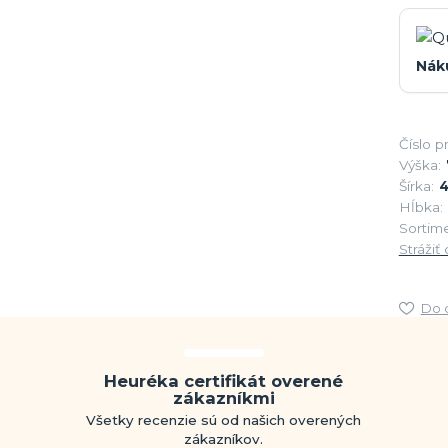
Nák
Číslo p
Výška:
Šírka:
Hĺbka:
Sortime
Strážiť
Do 
Heuréka certifikát overené
zákazníkmi
Všetky recenzie sú od našich overených
zákazníkov.