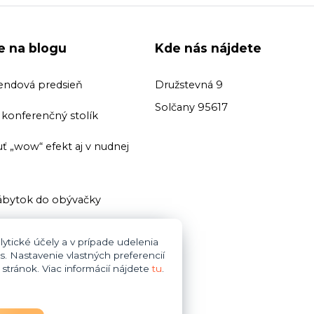
ie na blogu
Kde nás nájdete
endová predsieň
Družstevná 9
Solčany 95617
ť konferenčný stolík
ť „wow“ efekt aj v nudnej
bytok do obývačky
ť domácu knižnicu
ytické účely a v prípade udelenia
s. Nastavenie vlastných preferencií
i zariaďovani kúpeľne dajte
tránok. Viac informácií nájdete
tu
.