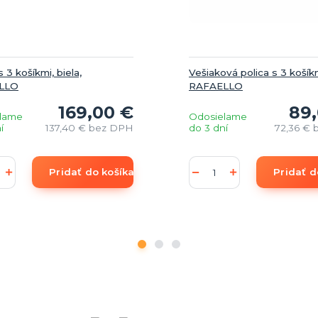
s 3 košíkmi, biela,
Vešiaková polica s 3 košíkm
LLO
RAFAELLO
169,00 €
89
lame
Odosielame
í
137,40 €
bez DPH
do 3 dní
72,36 €
Pridať do košíka
Pridať d