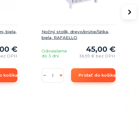
i, biela,
Nočný stolík, drevo/prútie/látka,
biela, RAFAELLO
,00 €
45,00 €
Odosielame
bez DPH
do 3 dní
36,59 €
bez DPH
o košíka
Pridať do košíka