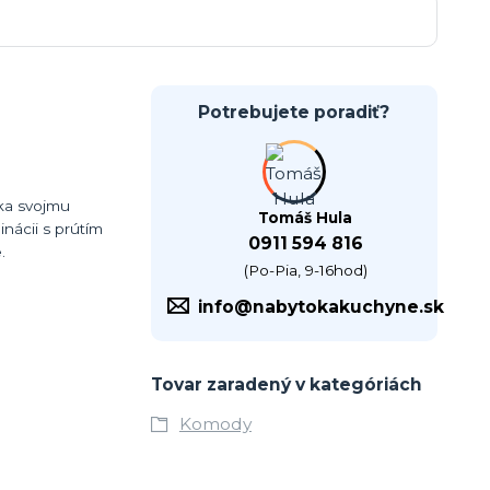
Potrebujete poradiť?
ka svojmu
Tomáš Hula
inácii s prútím
0911 594 816
.
(Po-Pia, 9-16hod)
info@nabytokakuchyne.sk
Tovar zaradený v kategóriách
Komody