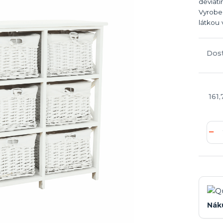
deviati
Vyroben
látkou 
Dos
161,
Nák