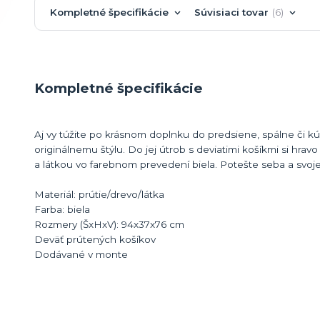
Kompletné špecifikácie
Súvisiaci tovar
6
Kompletné špecifikácie
Aj vy túžite po krásnom doplnku do predsiene, spálne či
originálnemu štýlu. Do jej útrob s deviatimi košíkmi si hra
a látkou vo farebnom prevedení biela. Potešte seba a svoje
Materiál: prútie/drevo/látka
Farba: biela
Rozmery (ŠxHxV): 94x37x76 cm
Deväť prútených košíkov
Dodávané v monte