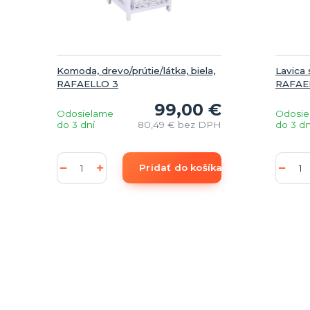
Komoda, drevo/prútie/látka, biela,
Lavica 
RAFAELLO 3
RAFAE
99,00 €
Odosielame
Odosie
do 3 dní
80,49 €
bez DPH
do 3 dn
Pridať do košíka