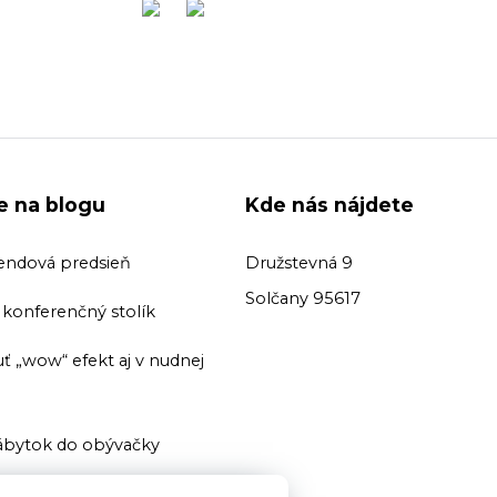
ie na blogu
Kde nás nájdete
endová predsieň
Družstevná 9
Solčany 95617
ť konferenčný stolík
ť „wow“ efekt aj v nudnej
bytok do obývačky
ť domácu knižnicu