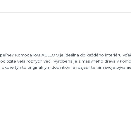
 kúpeľne? Komoda RAFAELLO 9 je ideálna do každého interiéru vďa
vo odložíte veľa rôznych vecí. Vyrobená je z masívneho dreva v komb
 okolie týmto originálnym doplnkom a rozjasnite ním svoje bývanie