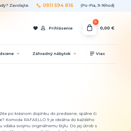
0911 594 816
ady? Zavolajte.
(Po-Pia, 9-16hod)
0
0,00 €
Prihlásenie
dsiene
Záhradný nábytok
Viac
úžite po krásnom doplnku do predsiene, spálne či
e? Komoda RAFAELLO 9 je ideálna do každého
ru vďaka svojmu originálnemu štýlu. Do jej útrob s