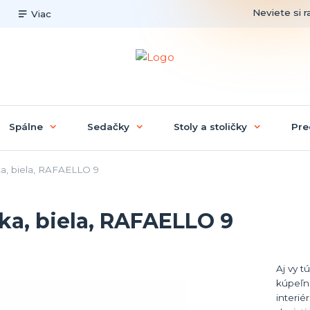
Neviete si r
Viac
Spálne
Sedačky
Stoly a stoličky
Pre
a, biela, RAFAELLO 9
ka, biela, RAFAELLO 9
Aj vy t
kúpeľn
interié