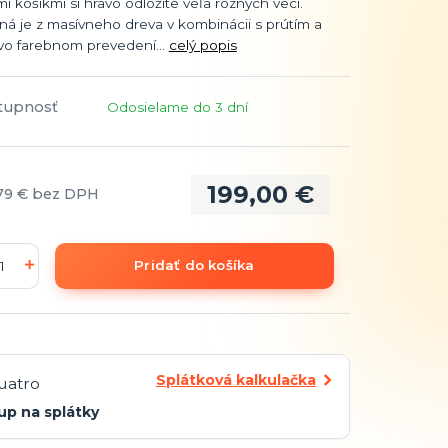
mi košíkmi si hravo odložíte veľa rôznych vecí.
á je z masívneho dreva v kombinácii s prútím a
vo farebnom prevedení...
celý popis
tupnosť
Odosielame do 3 dní
199,00 €
79 €
bez DPH
Pridať do košíka
Splátková kalkulačka
up na splátky