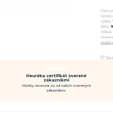
Číslo p
Výrobc
Výška:
Šírka:
Hĺbka:
Materiá
Strážiť
Do 
Heuréka certifikát overené
zákazníkmi
Všetky recenzie sú od našich overených
zákazníkov.