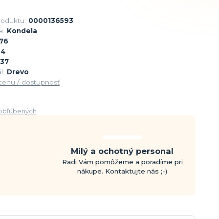
roduktu:
0000136593
a:
Kondela
76
94
37
l:
Drevo
 cenu / dostupnosť
obľúbených
Milý a ochotný personal
Radi Vám pomôžeme a poradíme pri
nákupe. Kontaktujte nás ;-)