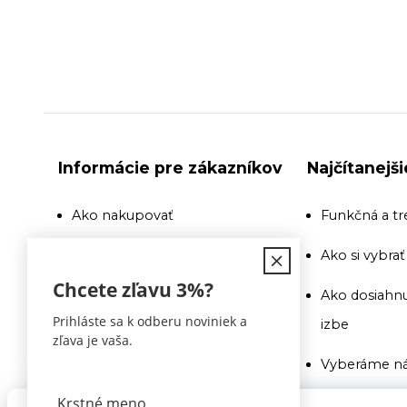
Informácie pre zákazníkov
Najčítanejš
Ako nakupovať
Funkčná a tr
Doprava
Ako si vybra
Chcete zľavu
3%
?
Recenzie a odporúčania
Ako dosiahnu
Prihláste sa k odberu noviniek a
izbe
Obchodné podmienky
zľava je vaša.
Vyberáme ná
Doprava
Ako si vybra