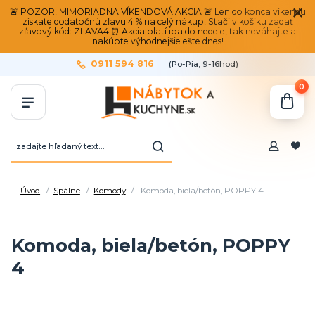
🚨 POZOR! MIMORIADNA VÍKENDOVÁ AKCIA 🚨 Len do konca víkendu
získate dodatočnú zľavu 4 % na celý nákup! Stačí v košíku zadať
zľavový kód: ZLAVA4 ⏰ Akcia platí iba do nedele, tak neváhajte a
nakúpte výhodnejšie ešte dnes!
0911 594 816
(Po-Pia, 9-16hod)
0
Úvod
Spálne
Komody
Komoda, biela/betón, POPPY 4
Komoda, biela/betón, POPPY
4