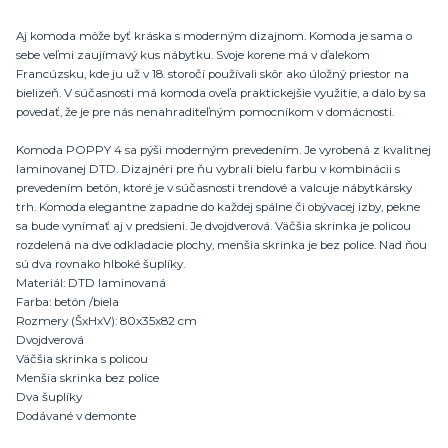
Aj komoda môže byť kráska s moderným dizajnom. Komoda je sama o
sebe veľmi zaujímavý kus nábytku. Svoje korene má v ďalekom
Francúzsku, kde ju už v 18. storočí používali skôr ako úložný priestor na
bielizeň. V súčasnosti má komoda oveľa praktickejšie využitie, a dalo by sa
povedať, že je pre nás nenahraditeľným pomocníkom v domácnosti.
Komoda POPPY 4 sa pýši moderným prevedením. Je vyrobená z kvalitnej
laminovanej DTD. Dizajnéri pre ňu vybrali bielu farbu v kombinácii s
prevedením betón, ktoré je v súčasnosti trendové a valcuje nábytkársky
trh. Komoda elegantne zapadne do každej spálne či obývacej izby, pekne
sa bude vynímať aj v predsieni. Je dvojdverová. Väčšia skrinka je policou
rozdelená na dve odkladacie plochy, menšia skrinka je bez police. Nad ňou
sú dva rovnako hlboké šuplíky.
Materiál: DTD laminovaná
Farba: betón /biela
Rozmery (ŠxHxV): 80x35x82 cm
Dvojdverová
Väčšia skrinka s policou
Menšia skrinka bez police
Dva šuplíky
Dodávané v demonte