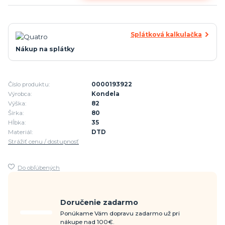
Splátková kalkulačka
Nákup na splátky
Číslo produktu:
0000193922
Výrobca:
Kondela
Výška:
82
Šírka:
80
Hĺbka:
35
Materiál:
DTD
Strážiť cenu / dostupnosť
Do obľúbených
Doručenie zadarmo
Ponúkame Vám dopravu zadarmo už pri
nákupe nad 100€.