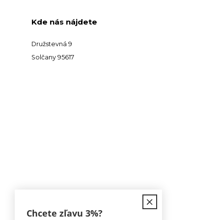
Kde nás nájdete
Družstevná 9
Solčany 95617
Kontakt
Chcete zľavu
3%
?