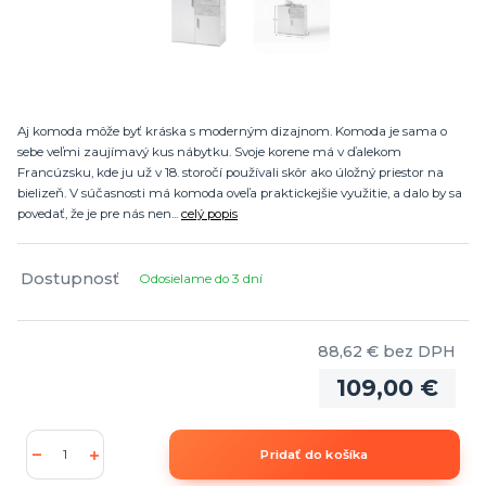
Aj komoda môže byť kráska s moderným dizajnom. Komoda je sama o
sebe veľmi zaujímavý kus nábytku. Svoje korene má v ďalekom
Francúzsku, kde ju už v 18. storočí používali skôr ako úložný priestor na
bielizeň. V súčasnosti má komoda oveľa praktickejšie využitie, a dalo by sa
povedať, že je pre nás nen...
celý popis
Dostupnosť
Odosielame do 3 dní
88,62 €
bez DPH
109,00 €
Pridať do košíka