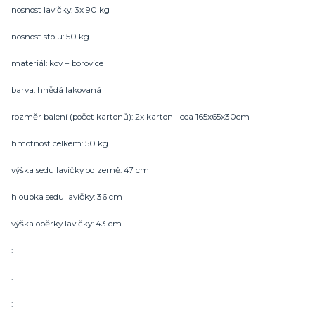
nosnost lavičky: 3x 90 kg
nosnost stolu: 50 kg
materiál: kov + borovice
barva: hnědá lakovaná
rozměr balení (počet kartonů): 2x karton - cca 165x65x30cm
hmotnost celkem: 50 kg
výška sedu lavičky od země: 47 cm
hloubka sedu lavičky: 36 cm
výška opěrky lavičky: 43 cm
:
:
: