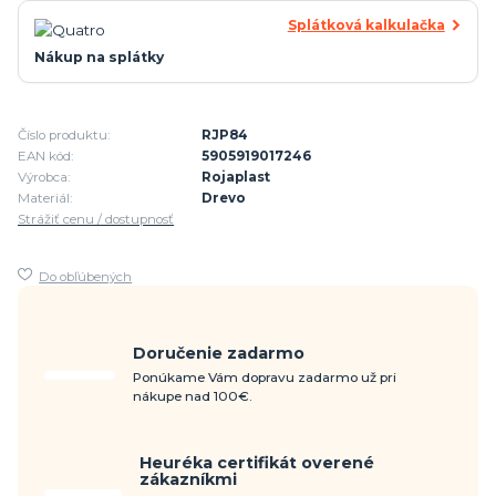
Splátková kalkulačka
Nákup na splátky
Číslo produktu:
RJP84
EAN kód:
5905919017246
Výrobca:
Rojaplast
Materiál:
Drevo
Strážiť cenu / dostupnosť
Do obľúbených
Doručenie zadarmo
Ponúkame Vám dopravu zadarmo už pri
nákupe nad 100€.
Heuréka certifikát overené
zákazníkmi