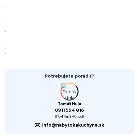
:
:
:
:
:
Potrebujete poradiť?
Tomáš Hula
0911 594 816
(Po-Pia, 9-16hod)
info@nabytokakuchyne.sk