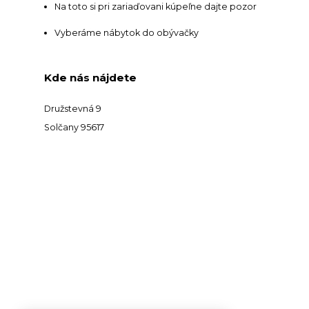
Na toto si pri zariaďovani kúpeľne dajte pozor
Vyberáme nábytok do obývačky
Kde nás nájdete
Družstevná 9
Solčany 95617