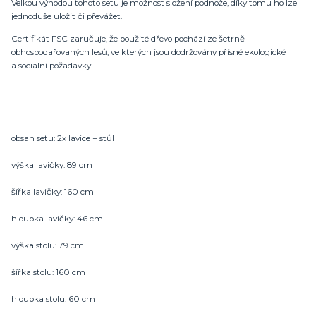
Velkou výhodou tohoto setu je možnost složení podnože, díky tomu ho lze
jednoduše uložit či převážet.
Certifikát FSC zaručuje, že použité dřevo pochází ze šetrně
obhospodařovaných lesů, ve kterých jsou dodržovány přísné ekologické
a sociální požadavky.
obsah setu: 2x lavice + stůl
výška lavičky: 89 cm
šířka lavičky: 160 cm
hloubka lavičky: 46 cm
výška stolu: 79 cm
šířka stolu: 160 cm
hloubka stolu: 60 cm