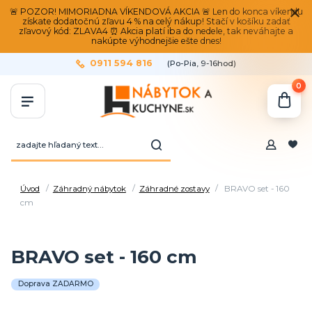
🚨 POZOR! MIMORIADNA VÍKENDOVÁ AKCIA 🚨 Len do konca víkendu
získate dodatočnú zľavu 4 % na celý nákup! Stačí v košíku zadať
zľavový kód: ZLAVA4 ⏰ Akcia platí iba do nedele, tak neváhajte a
nakúpte výhodnejšie ešte dnes!
0911 594 816
(Po-Pia, 9-16hod)
0
Úvod
Záhradný nábytok
Záhradné zostavy
BRAVO set - 160
cm
BRAVO set - 160 cm
Doprava ZADARMO