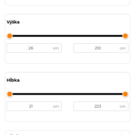
Výška
cm
cm
Hĺbka
cm
cm