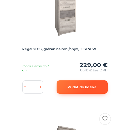
Regál 2D1S, gaštan nairobi/onyx, JESI NEW
229,00 €
Odosielame do 3
dní
186,18 €
bez DPH
Pridať do košíka