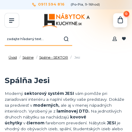
0911 594 816
(Po-Pia, 9-16hod)
0
Úvod
Spálne
Spálne - SEKTOR
Jesi
Spálňa Jesi
Moderný
sektorový systém JESI
vám pomôže pri
zariaďovaní interiéru a naplní všetky vaše predstavy. Dokáže
sa predviesť v
moderných,
ale aj v menej nápadných
interiéroch. Vyrobený je z
laminovej DTD.
Na jednotlivých
druhoch nábytku sa nachádzajú
kovové
úchytky
v
čiernom
farebnom prevedení. Nábytok
JESI
je
vhodný do obývacích izieb, spální, študentských izieb alebo