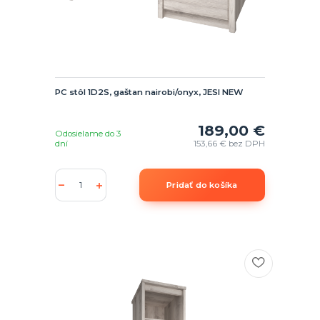
PC stôl 1D2S, gaštan nairobi/onyx, JESI NEW
189,00 €
Odosielame do 3
dní
153,66 €
bez DPH
Pridať do košíka