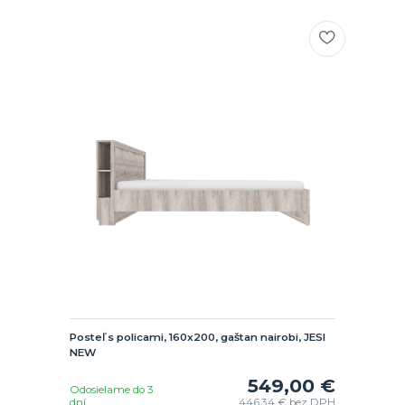
Posteľ s policami, 160x200, gaštan nairobi, JESI
NEW
549,00 €
Odosielame do 3
dní
446,34 €
bez DPH