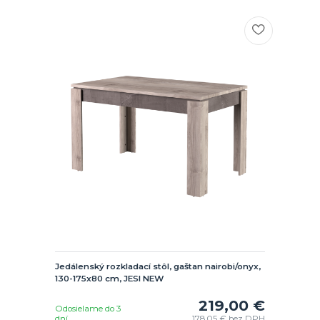
Jedálenský rozkladací stôl, gaštan nairobi/onyx,
130-175x80 cm, JESI NEW
219,00 €
Odosielame do 3
dní
178,05 €
bez DPH