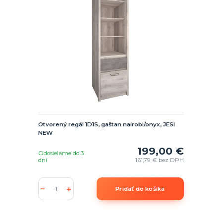
Otvorený regál 1D1S, gaštan nairobi/onyx, JESI
NEW
199,00 €
Odosielame do 3
dní
161,79 €
bez DPH
Pridať do košíka