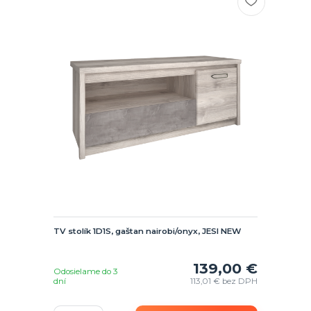
TV stolík 1D1S, gaštan nairobi/onyx, JESI NEW
139,00 €
Odosielame do 3
dní
113,01 €
bez DPH