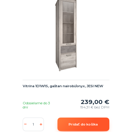
Vitrína 1D1W1S, gaštan nairobi/onyx, JESI NEW
239,00 €
Odosielame do 3
dní
194,31 €
bez DPH
Pridať do košíka