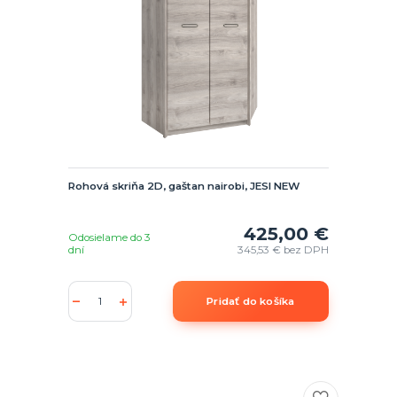
Rohová skriňa 2D, gaštan nairobi, JESI NEW
425,00 €
Odosielame do 3
dní
345,53 €
bez DPH
Pridať do košíka