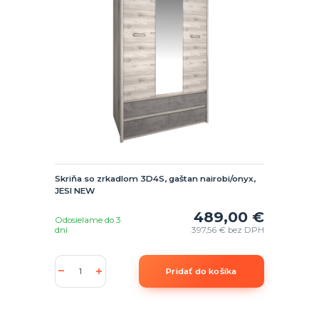
Skriňa so zrkadlom 3D4S, gaštan nairobi/onyx,
JESI NEW
489,00 €
Odosielame do 3
dní
397,56 €
bez DPH
Pridať do košíka