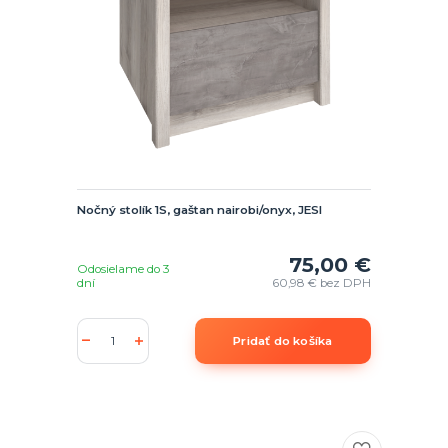
Nočný stolík 1S, gaštan nairobi/onyx, JESI
75,00 €
Odosielame do 3
dní
60,98 €
bez DPH
Pridať do košíka