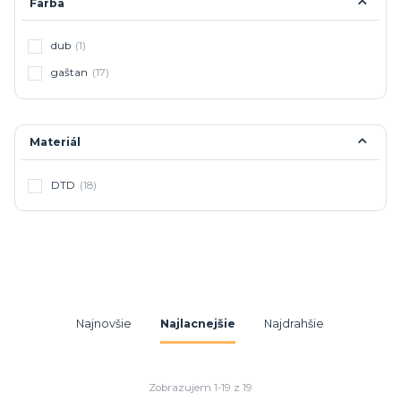
Farba
dub
(1)
gaštan
(17)
Materiál
DTD
(18)
Najnovšie
Najlacnejšie
Najdrahšie
Zobrazujem 1-19 z 19