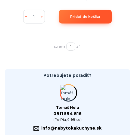
Pridať do košíka
strana
z 1
Potrebujete poradiť?
Tomáš Hula
0911 594 816
(Po-Pia, 9-16hod)
info@nabytokakuchyne.sk