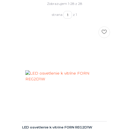
Zobrazujem 1-28 z 28
strana
z 1
LED osvetlenie k vitríne FORN REG2D1W