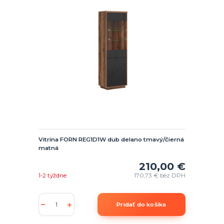
Vitrína FORN REG1D1W dub delano tmavý/čierná
matná
210,00 €
1-2 týždne
170,73 €
bez DPH
Pridať do košíka