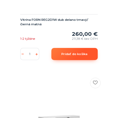
Vitrína FORN REG2D1W dub delano tmavý/
čierná matná
260,00 €
1-2 týždne
211,38 €
bez DPH
Pridať do košíka