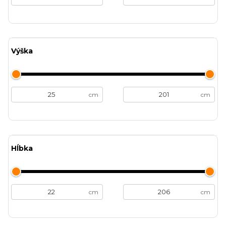
Výška
cm
cm
Hĺbka
cm
cm