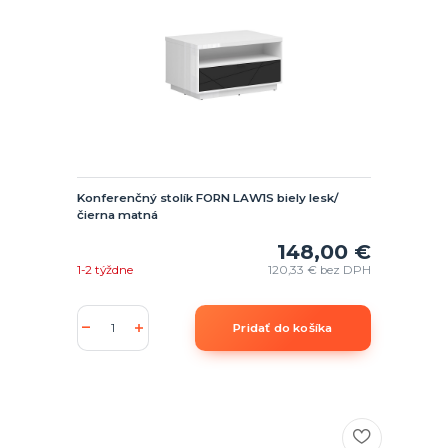
Konferenčný stolík FORN LAW1S biely lesk/
čierna matná
148,00 €
1-2 týždne
120,33 €
bez DPH
Pridať do košíka