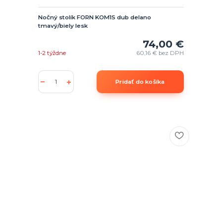
Nočný stolík FORN KOM1S dub delano
tmavý/biely lesk
74,00 €
1-2 týždne
60,16 €
bez DPH
Pridať do košíka