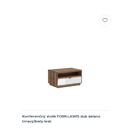
Konferenčný stolík FORN LAW1S dub delano
tmavý/biely lesk