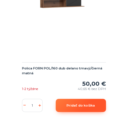
Polica FORN POL/160 dub delano tmavý/čierná
matná
50,00 €
1-2 týždne
40,65 €
bez DPH
Pridať do košíka