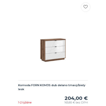
Komoda FORN KOM3S dub delano tmavý/biely
lesk
204,00 €
1-2 týždne
165,85 €
bez DPH