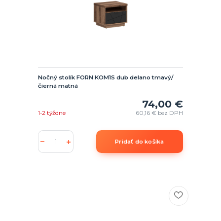
Nočný stolík FORN KOM1S dub delano tmavý/
čierná matná
74,00 €
1-2 týždne
60,16 €
bez DPH
Pridať do košíka