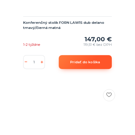
Konferenčný stolík FORN LAW1S dub delano
tmavý/čierná matná
147,00 €
1-2 týždne
119,51 €
bez DPH
Pridať do košíka