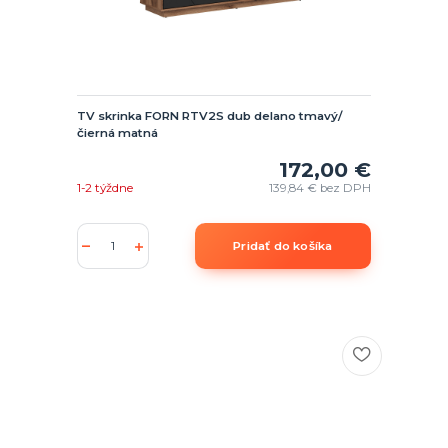
TV skrinka FORN RTV2S dub delano tmavý/
čierná matná
172,00 €
1-2 týždne
139,84 €
bez DPH
Pridať do košíka