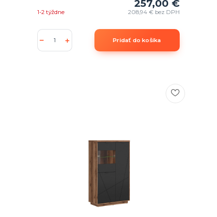
257,00 €
1-2 týždne
208,94 €
bez DPH
Pridať do košíka