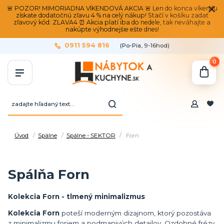
🚨 POZOR! MIMORIADNA VÍKENDOVÁ AKCIA 🚨 Len do konca víkendu
získate dodatočnú zľavu 4 % na celý nákup! Stačí v košíku zadať
zľavový kód: ZLAVA4 ⏰ Akcia platí iba do nedele, tak neváhajte a
nakúpte výhodnejšie ešte dnes!
0911 594 816
(Po-Pia, 9-16hod)
0
Úvod
Spálne
Spálne - SEKTOR
Forn
Spálňa Forn
Kolekcia Forn - tlmený minimalizmus
Kolekcia Forn
poteší moderným dizajnom, ktorý pozostáva
z minimalizmu foriem a podmanivých detailov. Ozdobné frézy