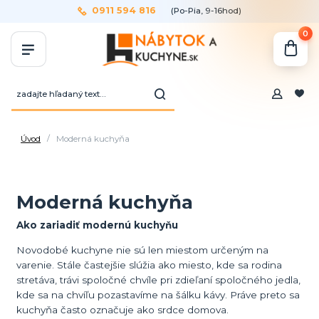
0911 594 816
(Po-Pia, 9-16hod)
0
Úvod
Moderná kuchyňa
Moderná kuchyňa
Ako zariadiť modernú kuchyňu
Novodobé kuchyne nie sú len miestom určeným na
varenie. Stále častejšie slúžia ako miesto, kde sa rodina
stretáva, trávi spoločné chvíle pri zdieľaní spoločného jedla,
kde sa na chvíľu pozastavíme na šálku kávy. Práve preto sa
kuchyňa často označuje ako srdce domova.