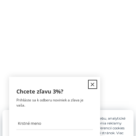
Kontakt
Chcete zľavu
3%
?
Prihláste sa k odberu noviniek a zľava je
Tomáš Hula
vaša.
0911 594 816
(Po-Pia, 9-16hod)
Pre základnú funkčnosť, spríjemnenie používania webu, analytické
účely a v prípade udelenia súhlasu aj na účely cielenia reklamy
info@nabytokakuchyne.sk
využívame súbory cookies. Nastavenie vlastných preferencií cookies
môžete kedykoľvek upraviť odkazom v spodnej časti stránok. Viac