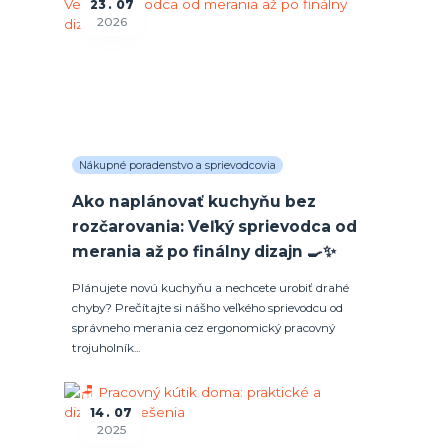
23
07
2026
Nákupné poradenstvo a sprievodcovia
Ako naplánovať kuchyňu bez
rozčarovania: Veľký sprievodca od
merania až po finálny dizajn 🍳✨
Plánujete novú kuchyňu a nechcete urobiť drahé
chyby? Prečítajte si nášho veľkého sprievodcu od
správneho merania cez ergonomický pracovný
trojuholník...
14
07
2025