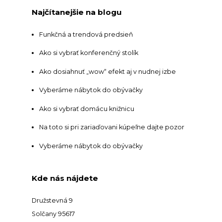
Najčítanejšie na blogu
Funkčná a trendová predsieň
Ako si vybrať konferenčný stolík
Ako dosiahnuť „wow“ efekt aj v nudnej izbe
Vyberáme nábytok do obývačky
Ako si vybrať domácu knižnicu
Na toto si pri zariaďovani kúpeľne dajte pozor
Vyberáme nábytok do obývačky
Kde nás nájdete
Družstevná 9
Solčany 95617