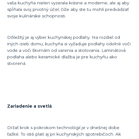
vaša kuchyňa nielen vyzerala krásne a moderne, ale aj aby
spĺňala svoj prvotný účel, čiže aby ste tu mohli predvádzať
svoje kulinárske schopnosti.
Dôležitý je aj výber kuchynskej podlahy. Na rozdiel od
iných izieb domu, kuchyňa si vyžaduje podlahy odolné voči
vode a voči škvrnám od varenia a stolovania. Laminátová
podlaha alebo keramické dlažba je pre kuchyňu ako
stvorená.
Zariadenie a svetlá
Držať krok s pokrokom technológií je v dnešnej dobe
ťažké. To isté platí aj pri kuchynských spotrebičoch. Ak