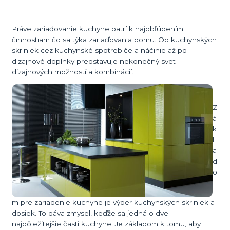
Práve zariaďovanie kuchyne patrí k najobľúbením
činnostiam čo sa týka zariaďovania domu. Od kuchynských
skriniek cez kuchynské spotrebiče a náčinie až po
dizajnové doplnky predstavuje nekonečný svet
dizajnových možností a kombinácií.
Z
á
k
l
a
d
o
m pre zariadenie kuchyne je výber kuchynských skriniek a
dosiek. To dáva zmysel, keďže sa jedná o dve
najdôležitejšie časti kuchyne. Je základom k tomu, aby