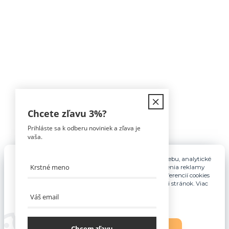
Kontakt
Chcete zľavu
3%
?
Prihláste sa k odberu noviniek a zľava je
Tomáš Hula
vaša.
0911 594 816
(Po-Pia, 9-16hod)
Pre základnú funkčnosť, spríjemnenie používania webu, analytické
účely a v prípade udelenia súhlasu aj na účely cielenia reklamy
info@nabytokakuchyne.sk
využívame súbory cookies. Nastavenie vlastných preferencií cookies
môžete kedykoľvek upraviť odkazom v spodnej časti stránok. Viac
informácií nájdete
tu
.
Chcem zľavu
Nastavenia
Súhlasím