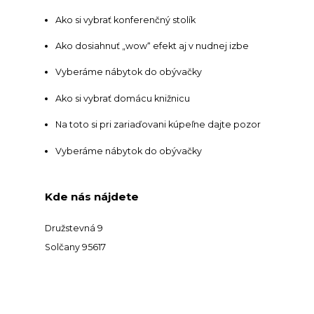
Ako si vybrať konferenčný stolík
Ako dosiahnuť „wow“ efekt aj v nudnej izbe
Vyberáme nábytok do obývačky
Ako si vybrať domácu knižnicu
Na toto si pri zariaďovani kúpeľne dajte pozor
Vyberáme nábytok do obývačky
Kde nás nájdete
Družstevná 9
Solčany 95617