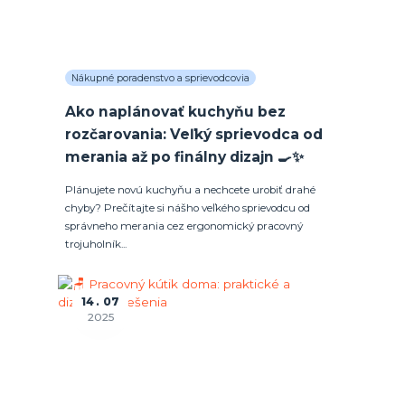
Nákupné poradenstvo a sprievodcovia
Ako naplánovať kuchyňu bez
rozčarovania: Veľký sprievodca od
merania až po finálny dizajn 🍳✨
Plánujete novú kuchyňu a nechcete urobiť drahé
chyby? Prečítajte si nášho veľkého sprievodcu od
správneho merania cez ergonomický pracovný
trojuholník...
14
07
2025