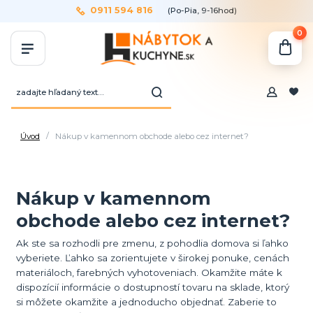
0911 594 816
(Po-Pia, 9-16hod)
0
Úvod
Nákup v kamennom obchode alebo cez internet?
Nákup v kamennom
obchode alebo cez internet?
Ak ste sa rozhodli pre zmenu, z pohodlia domova si ľahko
vyberiete. Ľahko sa zorientujete v širokej ponuke, cenách
materiáloch, farebných vyhotoveniach. Okamžite máte k
dispozícií informácie o dostupností tovaru na sklade, ktorý
si môžete okamžite a jednoducho objednať. Zaberie to