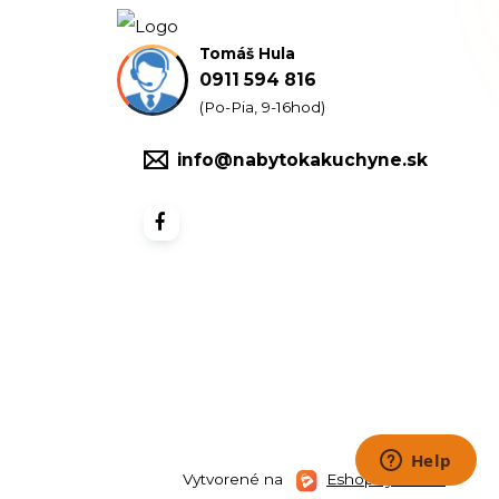
Tomáš Hula
0911 594 816
(Po-Pia, 9-16hod)
info@nabytokakuchyne.sk
Vytvorené na
Eshop-rychlo.sk