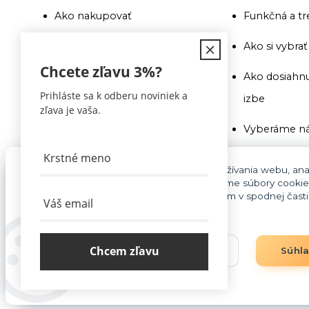
Ako nakupovať
Funkčná a tr
Doprava
Ako si vybra
Chcete zľavu
3%
?
Recenzie a odporúčania
Ako dosiahnu
Prihláste sa k odberu noviniek a
izbe
Obchodné podmienky
zľava je vaša.
Vyberáme ná
Doprava
Ako si vybra
Kontakty
Pre základnú funkčnosť, spríjemnenie používania webu, anal
súhlasu aj na účely cielenia reklamy využívame súbory cookie
Na toto si pr
cookies môžete kedykoľvek upraviť odkazom v spodnej časti s
Blog
pozor
Vyberáme ná
Chcem zľavu
Nastavenia
Súhl