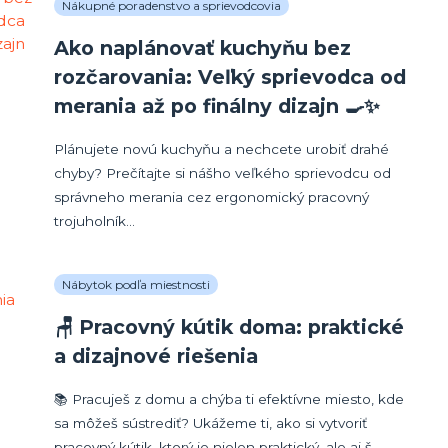
Nákupné poradenstvo a sprievodcovia
Ako naplánovať kuchyňu bez
rozčarovania: Veľký sprievodca od
merania až po finálny dizajn 🍳✨
Plánujete novú kuchyňu a nechcete urobiť drahé
chyby? Prečítajte si nášho veľkého sprievodcu od
správneho merania cez ergonomický pracovný
trojuholník...
Nábytok podľa miestnosti
🪑 Pracovný kútik doma: praktické
a dizajnové riešenia
📚 Pracuješ z domu a chýba ti efektívne miesto, kde
sa môžeš sústrediť? Ukážeme ti, ako si vytvoriť
pracovný kútik, ktorý je nielen praktický, ale aj š...