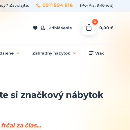
0911 594 816
ady? Zavolajte.
(Po-Pia, 9-16hod)
0
0,00 €
Prihlásenie
dsiene
Záhradný nábytok
Viac
te si značkový nábytok
čal za čias...