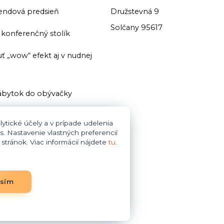
endová predsieň
Družstevná 9
Solčany 95617
ť konferenčný stolík
ť „wow“ efekt aj v nudnej
bytok do obývačky
ť domácu knižnicu
ytické účely a v prípade udelenia
s. Nastavenie vlastných preferencií
i zariaďovani kúpeľne dajte
tránok. Viac informácií nájdete
tu
.
bytok do obývačky
asím