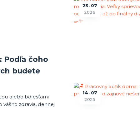
23
07
2026
: Podľa čoho
ých budete
14
07
icou alebo bolesťami
2025
do vášho zdravia, dennej