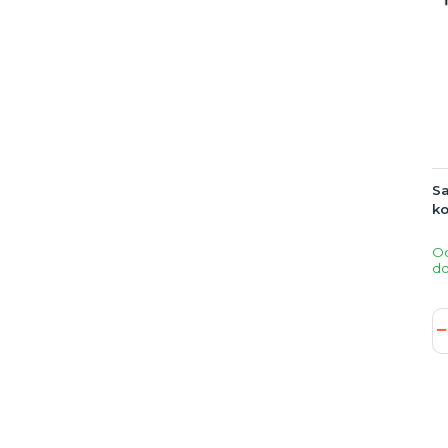
Sa
k
O
do