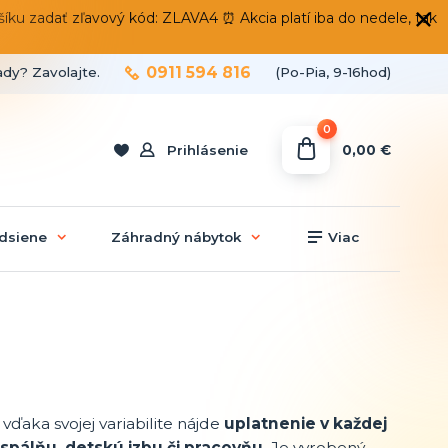
 zadať zľavový kód: ZLAVA4 ⏰ Akcia platí iba do nedele, tak
0911 594 816
ady? Zavolajte.
(Po-Pia, 9-16hod)
0
0,00 €
Prihlásenie
dsiene
Záhradný nábytok
Viac
 vďaka svojej variabilite nájde
uplatnenie v každej
spálňu, detskú izbu či pracovňu.
Je vyrobený