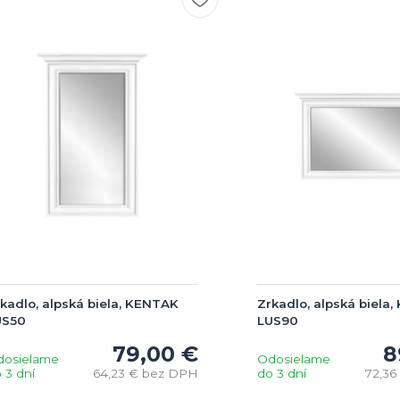
kadlo, alpská biela, KENTAK
Zrkadlo, alpská biela
US50
LUS90
79,00 €
8
dosielame
Odosielame
 3 dní
64,23 €
bez DPH
do 3 dní
72,36