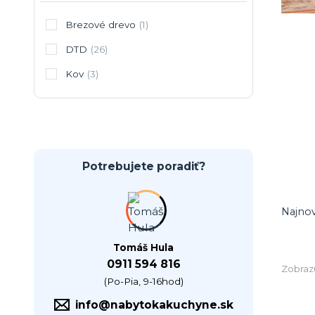
Brezové drevo
(1)
DTD
(26)
Kov
(3)
Potrebujete poradiť?
Najnov
Tomáš Hula
0911 594 816
Zobraz
(Po-Pia, 9-16hod)
info@nabytokakuchyne.sk