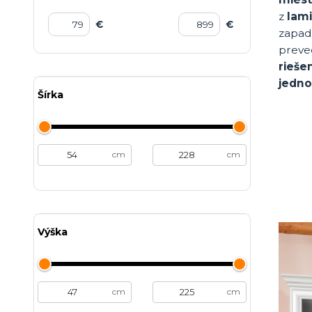
z
lam
€
€
zapad
preve
riešen
jednot
Šírka
cm
cm
Výška
cm
cm