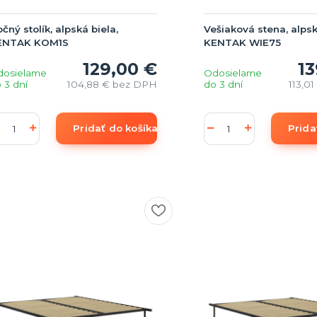
čný stolík, alpská biela,
Vešiaková stena, alpsk
ENTAK KOM1S
KENTAK WIE75
129,00 €
13
dosielame
Odosielame
 3 dní
104,88 €
bez DPH
do 3 dní
113,0
Pridať do košíka
Prida