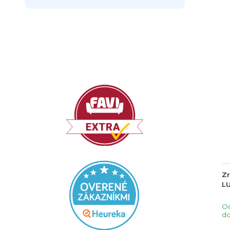
Zr
L
O
do