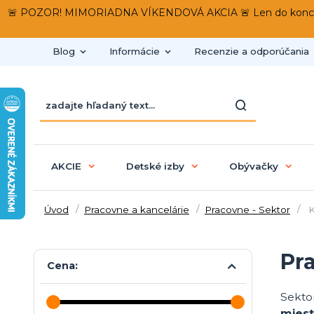
🚨 POZOR! MIMORIADNA VÍKENDOVÁ AKCIA 🚨 Len do konca víken
Blog
Informácie
Recenzie a odporúčania
AKCIE
Detské izby
Obývačky
Úvod
Pracovne a kancelárie
Pracovne - Sektor
K
Pr
Cena:
Sekto
miest