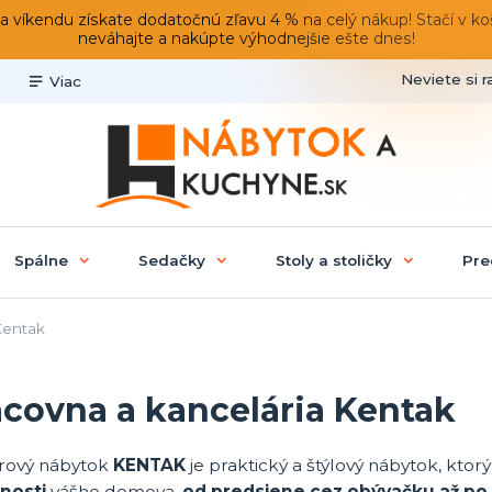
du získate dodatočnú zľavu 4 % na celý nákup! Stačí v košíku
neváhajte a nakúpte výhodnejšie ešte dnes!
Neviete si r
Viac
Spálne
Sedačky
Stoly a stoličky
Pre
entak
acovna a kancelária Kentak
rový nábytok
KENTAK
je praktický a štýlový nábytok, ktorý
nosti
vášho domova,
od predsiene cez obývačku až po 