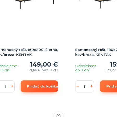
monosný rošt, 160x200, čierna,
Samonosný rošt, 180x2
ov/breza, KENTAK
kov/breza, KENTAK
149,00 €
15
dosielame
Odosielame
 3 dní
121,14 €
bez DPH
do 3 dní
129,27
Pridať do košíka
Prida