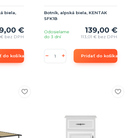
á biela,
Botník, alpská biela, KENTAK
SFK1B
9,00 €
139,00 €
Odosielame
1 €
bez DPH
do 3 dní
113,01 €
bez DPH
ť do košíka
Pridať do košíka