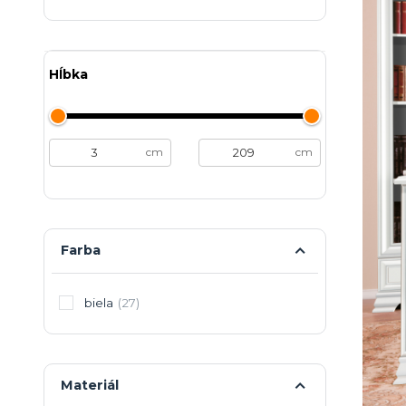
Hĺbka
cm
cm
Farba
biela
(27)
Materiál