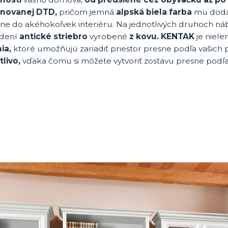
inovanej DTD,
pričom jemná
alpská biela farba
mu dodáv
ne do akéhokoľvek interiéru. Na jednotlivých druhoch n
dení
antické striebro
vyrobené
z kovu.
KENTAK
je niele
ia,
ktoré umožňujú zariadiť priestor presne podľa vašich
livo,
vďaka čomu si môžete vytvoriť zostavu presne podľa 