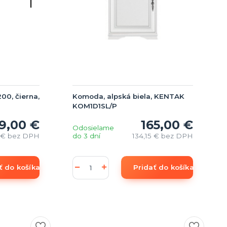
00, čierna,
Komoda, alpská biela, KENTAK
KOM1D1SL/P
9,00 €
165,00 €
Odosielame
 €
bez DPH
do 3 dní
134,15 €
bez DPH
ť do košíka
Pridať do košíka