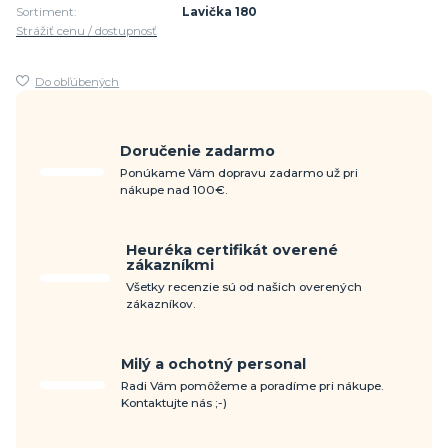
Sortiment:
Lavička 180
Strážiť cenu / dostupnosť
Do obľúbených
Doručenie zadarmo
Ponúkame Vám dopravu zadarmo už pri
nákupe nad 100€.
Heuréka certifikát overené
zákazníkmi
Všetky recenzie sú od našich overených
zákazníkov.
Milý a ochotný personal
Radi Vám pomôžeme a poradíme pri nákupe.
Kontaktujte nás ;-)