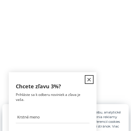
Kontakt
Chcete zľavu
3%
?
Prihláste sa k odberu noviniek a zľava je
Tomáš Hula
vaša.
0911 594 816
(Po-Pia, 9-16hod)
Pre základnú funkčnosť, spríjemnenie používania webu, analytické
účely a v prípade udelenia súhlasu aj na účely cielenia reklamy
info@nabytokakuchyne.sk
využívame súbory cookies. Nastavenie vlastných preferencií cookies
môžete kedykoľvek upraviť odkazom v spodnej časti stránok. Viac