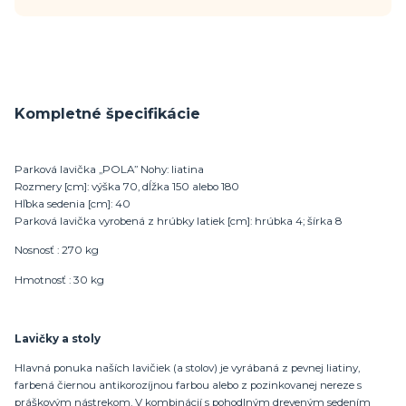
Kompletné špecifikácie
Parková lavička „POLA” Nohy: liatina
Rozmery [cm]: výška 70, dĺžka 150 alebo 180
Hľbka sedenia [cm]: 40
Parková lavička vyrobená z hrúbky latiek [cm]: hrúbka 4; šírka 8
Nosnosť : 270 kg
Hmotnosť : 30 kg
Lavičky a stoly
Hlavná ponuka naších lavičiek (a stolov) je vyrábaná z pevnej liatiny,
farbená čiernou antikorozíjnou farbou alebo z pozinkovanej nereze s
práškovým nástrekom. V kombinácií s pohodlným dreveným sedením