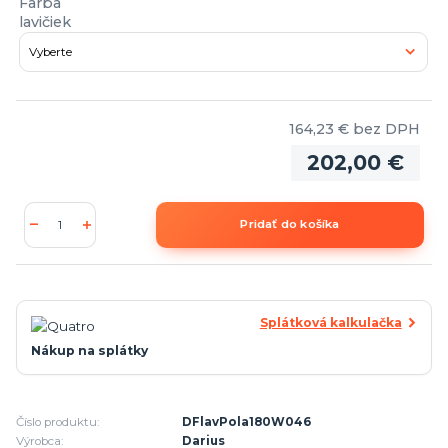
Farba
lavičiek
164,23 €
bez DPH
202,00 €
Pridať do košíka
Splátková kalkulačka
Nákup na splátky
Číslo produktu:
DFlavPola180W046
Výrobca:
Darius