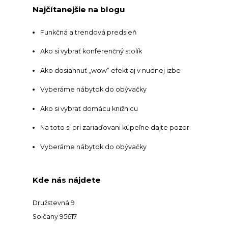
Najčítanejšie na blogu
Funkčná a trendová predsieň
Ako si vybrať konferenčný stolík
Ako dosiahnuť „wow“ efekt aj v nudnej izbe
Vyberáme nábytok do obývačky
Ako si vybrať domácu knižnicu
Na toto si pri zariaďovani kúpeľne dajte pozor
Vyberáme nábytok do obývačky
Kde nás nájdete
Družstevná 9
Solčany 95617