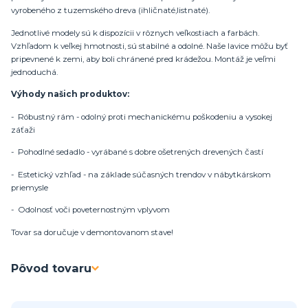
vyrobeného z tuzemského dreva (ihličnaté,listnaté).
Jednotlivé modely sú k dispozícii v rôznych veľkostiach a farbách.
Vzhľadom k veľkej hmotnosti, sú stabilné a odolné. Naše lavice môžu byť
pripevnené k zemi, aby boli chránené pred krádežou. Montáž je veľmi
jednoduchá.
Výhody našich produktov:
- Róbustný rám - odolný proti mechanickému poškodeniu a vysokej
záťaži
- Pohodlné sedadlo - vyrábané s dobre ošetrených drevených častí
- Estetický vzhľad - na základe súčasných trendov v nábytkárskom
priemysle
- Odolnosť voči poveternostným vplyvom
Tovar sa doručuje v demontovanom stave!
Pôvod tovaru