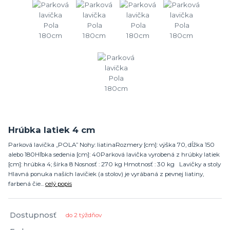
Hrúbka latiek 4 cm
Parková lavička „POLA” Nohy: liatinaRozmery [cm]: výška 70, dĺžka 150
alebo 180Hľbka sedenia [cm]: 40Parková lavička vyrobená z hrúbky latiek
[cm]: hrúbka 4; šírka 8 Nosnosť : 270 kg Hmotnosť : 30 kg Lavičky a stoly
Hlavná ponuka naších lavičiek (a stolov) je vyrábaná z pevnej liatiny,
farbená čie...
celý popis
Dostupnosť
do 2 týždňov