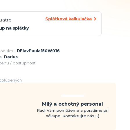
Splátková kalkulačka
up na splátky
roduktu:
DFlavPaula150W016
a:
Darius
 cenu / dostupnosť
obľúbených
Milý a ochotný personal
Radi Vám pomôžeme a poradíme pri
nákupe. Kontaktujte nás ;-)