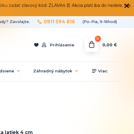
 zadať zľavový kód: ZLAVA4 ⏰ Akcia platí iba do nedele, tak
0911 594 816
ady? Zavolajte.
(Po-Pia, 9-16hod)
0
0,00 €
Prihlásenie
dsiene
Záhradný nábytok
Viac
a latiek 4 cm