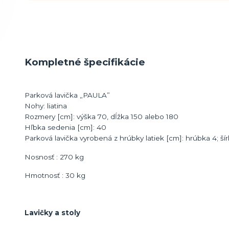
Kompletné špecifikácie
Parková lavička „PAULA”
Nohy: liatina
Rozmery [cm]: výška 70, dĺžka 150 alebo 180
Hľbka sedenia [cm]: 40
Parková lavička vyrobená z hrúbky latiek [cm]: hrúbka 4; ší
Nosnosť : 270 kg
Hmotnosť : 30 kg
Lavičky a stoly