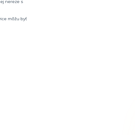
nej nereze s
avice môžu byť