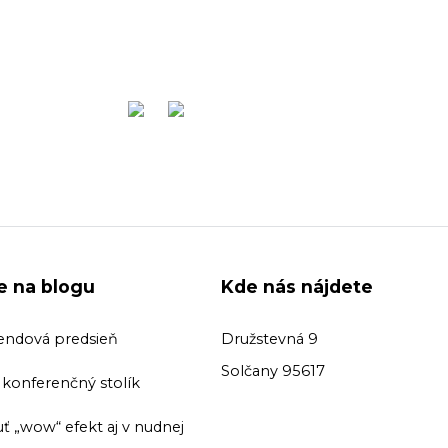
ie na blogu
Kde nás nájdete
endová predsieň
Družstevná 9
Solčany 95617
ť konferenčný stolík
ť „wow“ efekt aj v nudnej