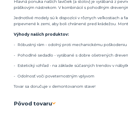
Hlavná ponuka naších lavičiek (a stolov) je vyrábaná z pevn
práškovým nástrekom. V kombinácií s pohodlným dreveným 
Jednotlivé modely sú k dispozícii v rôznych veľkostiach a 
pripevnené k zemi, aby boli chránené pred krádežou. Mon
Výhody našich produktov:
- Róbustný rám - odolný proti mechanickému poškodeniu a
- Pohodlné sedadlo - vyrábané s dobre ošetrených dreven
- Estetický vzhľad - na základe súčasných trendov v náby
- Odolnosť voči poveternostným vplyvom
Tovar sa doručuje v demontovanom stave!
Pôvod tovaru