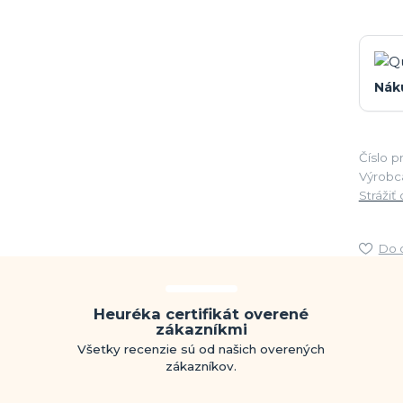
Nák
Číslo p
Výrobc
Strážiť
Do 
Heuréka certifikát overené
zákazníkmi
Všetky recenzie sú od našich overených
zákazníkov.