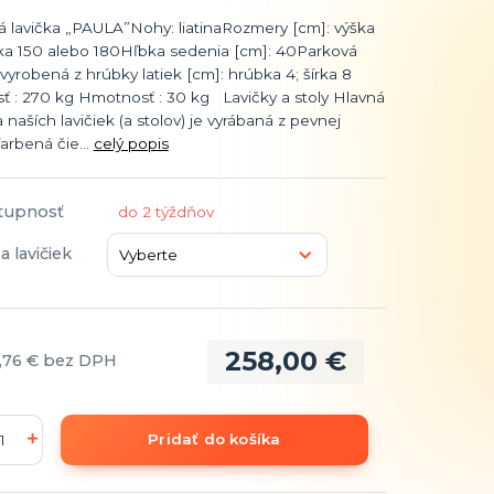
á lavička „PAULA”Nohy: liatinaRozmery [cm]: výška
žka 150 alebo 180Hľbka sedenia [cm]: 40Parková
 vyrobená z hrúbky latiek [cm]: hrúbka 4; šírka 8
ť : 270 kg Hmotnosť : 30 kg Lavičky a stoly Hlavná
naších lavičiek (a stolov) je vyrábaná z pevnej
 farbená čie...
celý popis
tupnosť
do 2 týždňov
a lavičiek
258,00 €
,76 €
bez DPH
Pridať do košíka