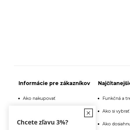
Informácie pre zákazníkov
Najčítanejš
Ako nakupovať
Funkčná a tr
Doprava
Ako si vybra
Chcete zľavu
3%
?
Recenzie a odporúčania
Ako dosiahnu