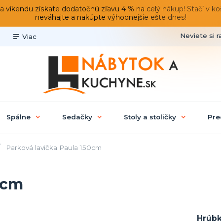
du získate dodatočnú zľavu 4 % na celý nákup! Stačí v košíku
neváhajte a nakúpte výhodnejšie ešte dnes!
Neviete si r
Viac
Spálne
Sedačky
Stoly a stoličky
Pre
Parková lavička Paula 150cm
0cm
Hrúbk