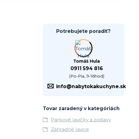
Potrebujete poradiť?
Tomáš Hula
0911 594 816
(Po-Pia, 9-16hod)
info@nabytokakuchyne.sk
Tovar zaradený v kategóriách
Parkové lavičky a zostavy
Záhradné lavice