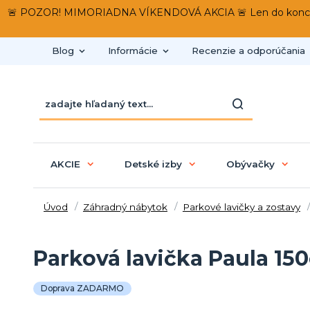
🚨 POZOR! MIMORIADNA VÍKENDOVÁ AKCIA 🚨 Len do konca víken
Blog
Informácie
Recenzie a odporúčania
AKCIE
Detské izby
Obývačky
Úvod
Záhradný nábytok
Parkové lavičky a zostavy
Parková lavička Paula 15
Doprava ZADARMO