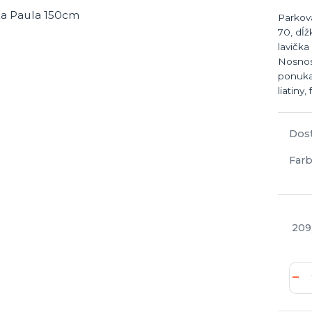
Parkov
70, dĺ
lavička
Nosnos
ponuka 
liatiny,
Dos
Farb
209