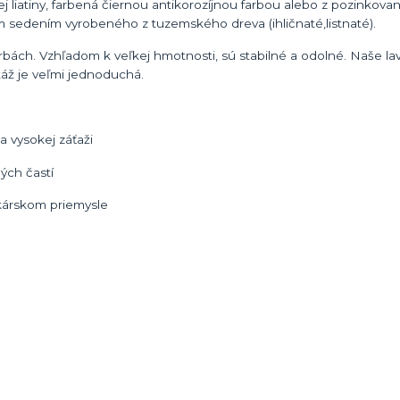
ej liatiny, farbená čiernou antikorozíjnou farbou alebo z pozinkova
sedením vyrobeného z tuzemského dreva (ihličnaté,listnaté).
farbách. Vzhľadom k veľkej hmotnosti, sú stabilné a odolné. Naše l
táž je veľmi jednoduchá.
 vysokej záťaži
ých častí
tkárskom priemysle