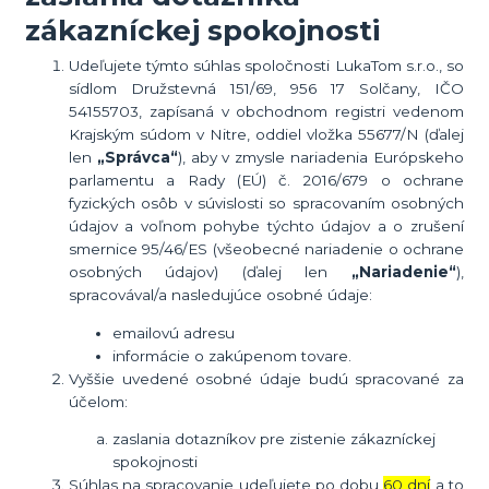
zákazníckej spokojnosti
Udeľujete týmto súhlas spoločnosti LukaTom s.r.o., so
sídlom Družstevná 151/69, 956 17 Solčany, IČO
54155703, zapísaná v obchodnom registri vedenom
Krajským súdom v Nitre, oddiel vložka 55677/N (ďalej
len
„Správca“
), aby v zmysle nariadenia Európskeho
parlamentu a Rady (EÚ) č. 2016/679 o ochrane
fyzických osôb v súvislosti so spracovaním osobných
údajov a voľnom pohybe týchto údajov a o zrušení
smernice 95/46/ES (všeobecné nariadenie o ochrane
osobných údajov) (ďalej len
„Nariadenie“
),
spracovával/a nasledujúce osobné údaje:
emailovú adresu
informácie o zakúpenom tovare.
Vyššie uvedené osobné údaje budú spracované za
účelom:
zaslania dotazníkov pre zistenie zákazníckej
spokojnosti
Súhlas na spracovanie udeľujete po dobu
60 dní
a to