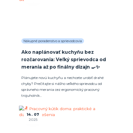
Nákupné poradenstvo a sprievodcovia
Ako naplánovať kuchyňu bez
rozčarovania: Veľký sprievodca od
merania až po finálny dizajn 🍳✨
Plánujete novú kuchyňu a nechcete urobiť drahé
chyby? Prečítajte si nášho veľkého sprievodcu od
správneho merania cez ergonomický pracovný
trojuholník...
14
07
2025