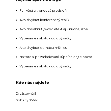
Funkčná a trendová predsieň
Ako si vybrať konferenčný stolík
Ako dosiahnuť „wow“ efekt aj v nudnej izbe
Vyberáme nábytok do obývačky
Ako si vybrať domácu knižnicu
Na toto si pri zariaďovani kúpeľne dajte pozor
Vyberáme nábytok do obývačky
Kde nás nájdete
Družstevná 9
Solčany 95617