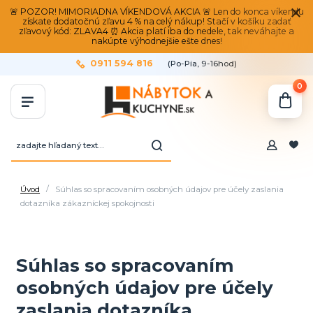
🚨 POZOR! MIMORIADNA VÍKENDOVÁ AKCIA 🚨 Len do konca víkendu
získate dodatočnú zľavu 4 % na celý nákup! Stačí v košíku zadať
zľavový kód: ZLAVA4 ⏰ Akcia platí iba do nedele, tak neváhajte a
nakúpte výhodnejšie ešte dnes!
0911 594 816
(Po-Pia, 9-16hod)
0
Úvod
Súhlas so spracovaním osobných údajov pre účely zaslania
dotazníka zákazníckej spokojnosti
Súhlas so spracovaním
osobných údajov pre účely
zaslania dotazníka