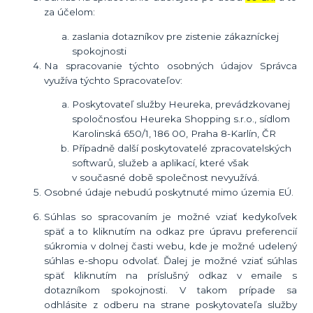
za účelom:
zaslania dotazníkov pre zistenie zákazníckej
spokojnosti
Na spracovanie týchto osobných údajov Správca
využíva týchto Spracovateľov:
Poskytovateľ služby Heureka, prevádzkovanej
spoločnosťou Heureka Shopping s.r.o., sídlom
Karolinská 650/1, 186 00, Praha 8-Karlín, ČR
Případně další poskytovatelé zpracovatelských
softwarů, služeb a aplikací, které však
v současné době společnost nevyužívá.
Osobné údaje nebudú poskytnuté mimo územia EÚ.
Súhlas so spracovaním je možné vziať kedykoľvek
späť a to kliknutím na odkaz pre úpravu preferencií
súkromia v dolnej časti webu, kde je možné udelený
súhlas e-shopu odvolať. Ďalej je možné vziať súhlas
späť kliknutím na príslušný odkaz v emaile s
dotazníkom spokojnosti. V takom prípade sa
odhlásite z odberu na strane poskytovateľa služby