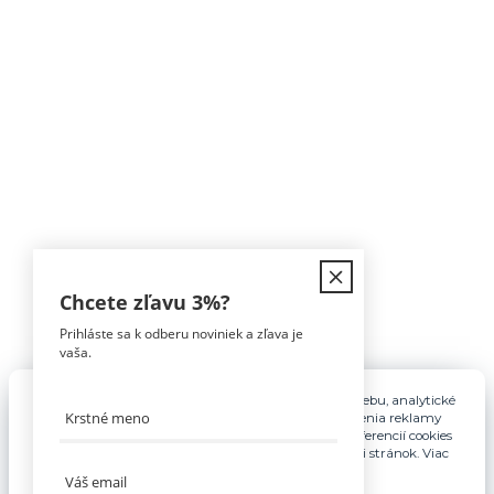
Kontakt
Chcete zľavu
3%
?
Prihláste sa k odberu noviniek a zľava je
Tomáš Hula
vaša.
0911 594 816
(Po-Pia, 9-16hod)
Pre základnú funkčnosť, spríjemnenie používania webu, analytické
účely a v prípade udelenia súhlasu aj na účely cielenia reklamy
info@nabytokakuchyne.sk
využívame súbory cookies. Nastavenie vlastných preferencií cookies
môžete kedykoľvek upraviť odkazom v spodnej časti stránok. Viac
informácií nájdete
tu
.