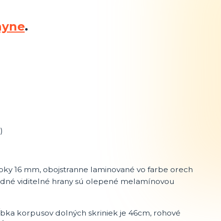
hyne
.
)
bky 16 mm, obojstranne laminované vo farbe orech
redné viditelné hrany sú olepené melamínovou
Hĺbka korpusov dolných skriniek je 46cm, rohové