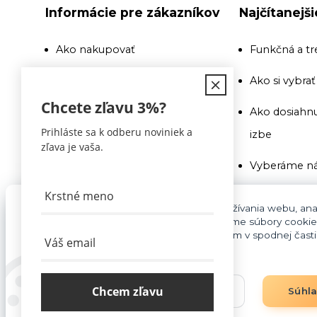
Informácie pre zákazníkov
Najčítanejš
Ako nakupovať
Funkčná a tr
Doprava
Ako si vybra
Chcete zľavu
3%
?
Recenzie a odporúčania
Ako dosiahnu
Prihláste sa k odberu noviniek a
izbe
Obchodné podmienky
zľava je vaša.
Vyberáme ná
Doprava
Ako si vybra
Kontakty
Pre základnú funkčnosť, spríjemnenie používania webu, anal
súhlasu aj na účely cielenia reklamy využívame súbory cookie
Na toto si pr
cookies môžete kedykoľvek upraviť odkazom v spodnej časti s
Blog
pozor
Vyberáme ná
Chcem zľavu
Nastavenia
Súhl