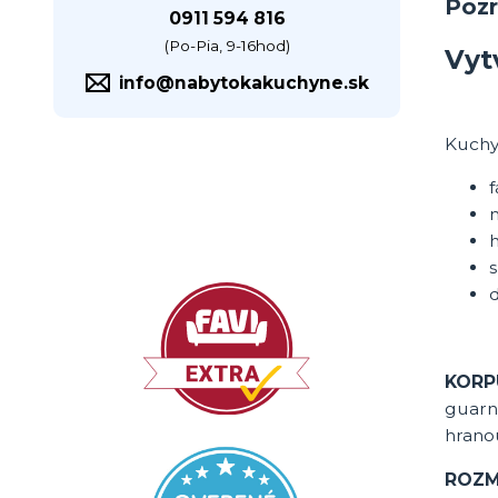
Pozr
0911 594 816
(Po-Pia, 9-16hod)
Vyt
info@nabytokakuchyne.sk
Kuchy
s
KORP
guarn
hrano
ROZM