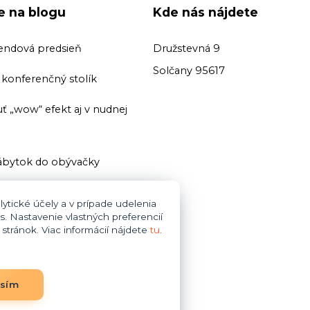
ie na blogu
Kde nás nájdete
endová predsieň
Družstevná 9
Solčany 95617
ť konferenčný stolík
ť „wow“ efekt aj v nudnej
bytok do obývačky
ť domácu knižnicu
ytické účely a v prípade udelenia
s. Nastavenie vlastných preferencií
i zariaďovani kúpeľne dajte
tránok. Viac informácií nájdete
tu
.
bytok do obývačky
asím