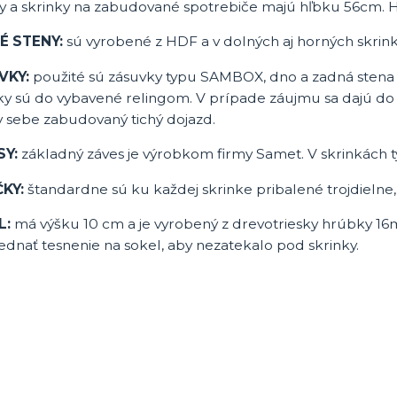
ky a skrinky na zabudované spotrebiče majú hľbku 56cm. 
É STENY:
sú vyrobené z HDF a v dolných aj horných skri
VKY:
použité sú zásuvky typu SAMBOX, dno a zadná stena s
ky sú do vybavené relingom. V prípade záujmu sa dajú do
v sebe zabudovaný tichý dojazd.
SY:
základný záves je výrobkom firmy Samet. V skrinkác
KY:
štandardne sú ku každej skrinke pribalené trojdielne
L:
má výšku 10 cm a je vyrobený z drevotriesky hrúbky 16
dnať tesnenie na sokel, aby nezatekalo pod skrinky.