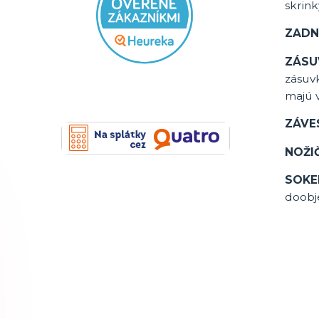
skrin
ZADN
ZÁSU
zásuv
majú 
ZÁVE
NOŽIČ
SOKE
doobje