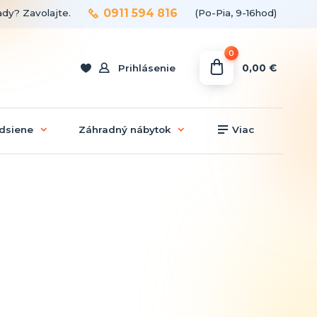
0911 594 816
ady? Zavolajte.
(Po-Pia, 9-16hod)
0
0,00 €
Prihlásenie
dsiene
Záhradný nábytok
Viac