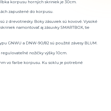
Hĺbka korpusu horných skriniek je 30cm.
nkách zapustené do korpusu.
ú z drevotriesky. Boky zásuviek sú kovové. Vysoké
 skriniek namontovať aj zásuvky SMARTBOX, tie
h typu GNWU a DNW-90/82 sú použité závesy BLUM.
, regulovateľné nožičky výšky 10cm.
mm vo farbe korpusu. Ku soklu je potrebné