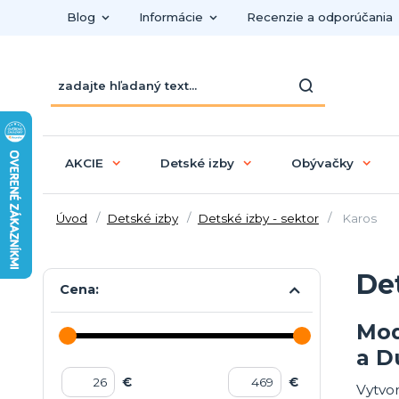
Blog
Informácie
Recenzie a odporúčania
AKCIE
Detské izby
Obývačky
Úvod
Detské izby
Detské izby - sektor
Karos
De
Cena:
Mod
a D
€
€
Vytvor