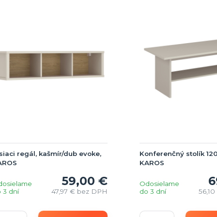
siaci regál, kašmír/dub evoke,
Konferenčný stolík 120
AROS
KAROS
59,00 €
6
dosielame
Odosielame
 3 dní
47,97 €
bez DPH
do 3 dní
56,10