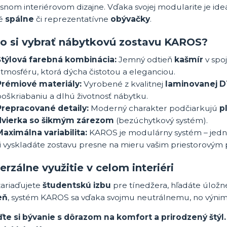
snom interiérovom dizajne. Vďaka svojej modularite je id
vé
spálne
či reprezentatívne
obývačky
.
o si vybrať nábytkovú zostavu KAROS?
Štýlová farebná kombinácia:
Jemný odtieň
kašmír
v spo
tmosféru, ktorá dýcha čistotou a eleganciou.
Prémiové materiály:
Vyrobené z kvalitnej
laminovanej 
oškriabaniu a dlhú životnosť nábytku.
Prepracované detaily:
Moderný charakter podčiarkujú
p
dvierka so šikmým zárezom
(bezúchytkový systém).
Maximálna variabilita:
KAROS je modulárny systém – jedno
si vyskladáte zostavu presne na mieru vašim priestorovým
erzálne využitie v celom interiéri
zariaďujete
študentskú izbu
pre tínedžera, hľadáte úložn
eň
, systém KAROS sa vďaka svojmu neutrálnemu, no výnim
ďte si bývanie s dôrazom na komfort a prirodzený štýl.