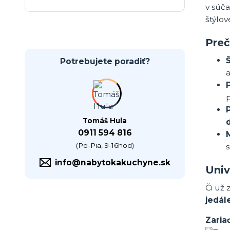
v súča
štýlo
Preč
Potrebujete poradiť?
a
p
Tomáš Hula
0911 594 816
(Po-Pia, 9-16hod)
info@nabytokakuchyne.sk
Univ
Či už 
jedál
Zaria