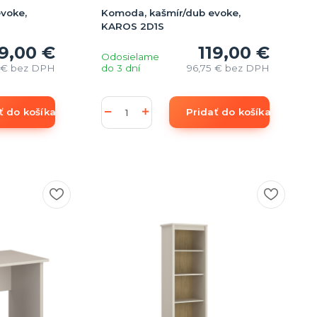
evoke,
Komoda, kašmír/dub evoke,
KAROS 2D1S
9,00 €
119,00 €
Odosielame
 €
bez DPH
do 3 dní
96,75 €
bez DPH
ť do košíka
Pridať do košíka