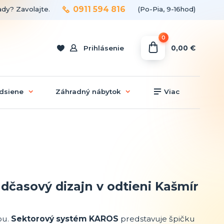
0911 594 816
ady? Zavolajte.
(Po-Pia, 9-16hod)
0
0,00 €
Prihlásenie
dsiene
Záhradný nábytok
Viac
časový dizajn v odtieni Kašmír
ou.
Sektorový systém KAROS
predstavuje špičku