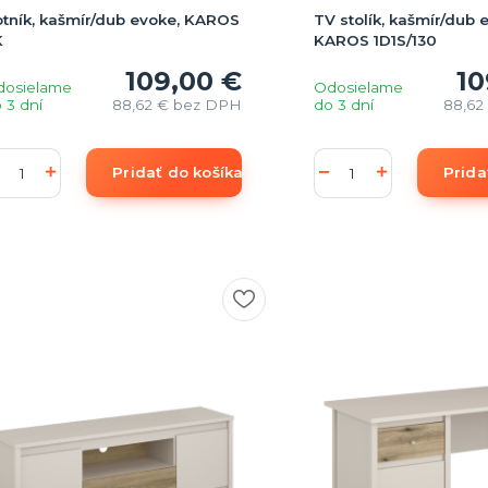
tník, kašmír/dub evoke, KAROS
TV stolík, kašmír/dub 
K
KAROS 1D1S/130
109,00 €
10
dosielame
Odosielame
 3 dní
88,62 €
bez DPH
do 3 dní
88,62
Pridať do košíka
Prida