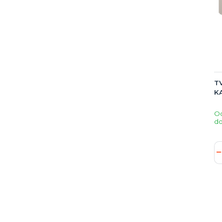
TV
K
O
do