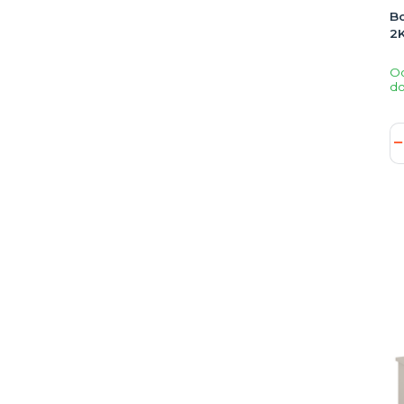
Bo
2
O
do