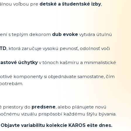
eálnou voľbou pre
detské a študentské izby
,
jení s teplým dekorom
dub evoke
vytvára útulnú
DTD
, ktorá zaručuje vysokú pevnosť, odolnosť voči
lastové úchytky
v tónoch kašmíru a minimalistické
tlivé komponenty si objednávate samostatne, čím
 potrebám.
é priestory do
predsene
, alebo plánujete novú
očnému vizuálu prispôsobí každému štýlu bývania.
 Objavte variabilitu kolekcie KAROS ešte dnes.