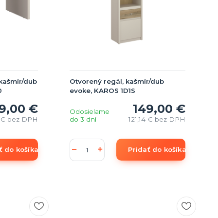
 kašmír/dub
Otvorený regál, kašmír/dub
0
evoke, KAROS 1D1S
9,00 €
149,00 €
Odosielame
1 €
bez DPH
do 3 dní
121,14 €
bez DPH
ť do košíka
Pridať do košíka