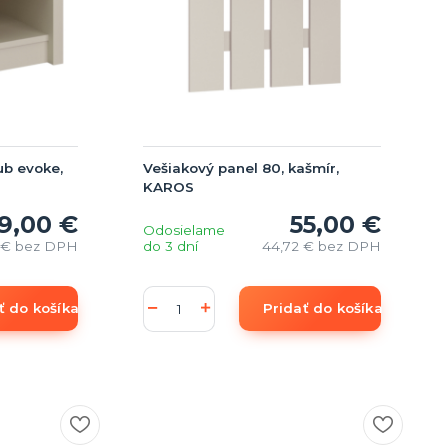
ub evoke,
Vešiakový panel 80, kašmír,
KAROS
9,00 €
55,00 €
Odosielame
 €
bez DPH
do 3 dní
44,72 €
bez DPH
ť do košíka
Pridať do košíka