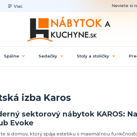
Neviete si r
Viac
Spálne
Sedačky
Stoly a stoličky
Pre
tská izba Karos
erný sektorový nábytok KAROS: Nad
ub Evoke
te si domov, ktorý spája estetiku s maximálnou funkčnosť