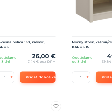
vesná polica 130, kašmír,
Nočný stolík, kašmír/d
AROS
KAROS 1S
26,00 €
4
dosielame
Odosielame
 3 dní
21,14 €
bez DPH
do 3 dní
39,84
Pridať do košíka
Prida