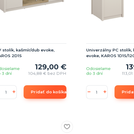
 stolík, kašmír/dub evoke,
Univerzálny PC stolík,
AROS 2D1S
evoke, KAROS 1D1S/12
129,00 €
13
dosielame
Odosielame
 3 dní
104,88 €
bez DPH
do 3 dní
113,0
Pridať do košíka
Prida