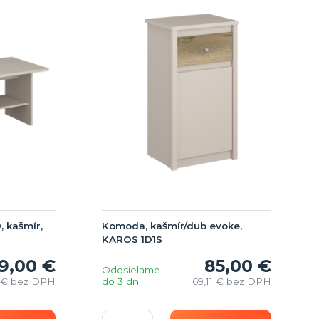
, kašmír,
Komoda, kašmír/dub evoke,
KAROS 1D1S
9,00 €
85,00 €
Odosielame
 €
bez DPH
do 3 dní
69,11 €
bez DPH