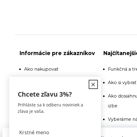
Informácie pre zákazníkov
Najčítanejš
Ako nakupovať
Funkčná a tr
Doprava
Ako si vybra
Chcete zľavu
3%
?
Recenzie a odporúčania
Ako dosiahnu
Prihláste sa k odberu noviniek a
izbe
Obchodné podmienky
zľava je vaša.
Vyberáme ná
Doprava
Ako si vybra
Kontakty