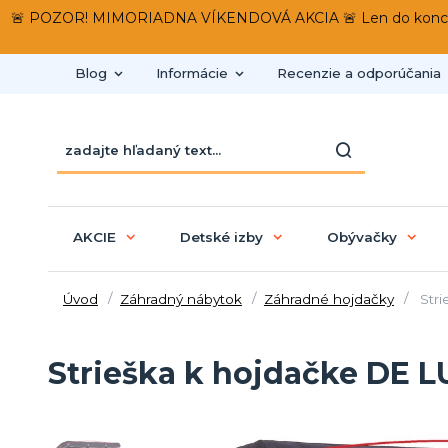
🚨 POZOR! MIMORIADNA VÍKENDOVÁ AKCIA 🚨 Len do konca víken
Blog
Informácie
Recenzie a odporúčania
AKCIE
Detské izby
Obývačky
Úvod
Záhradný nábytok
Záhradné hojdačky
Stri
Strieška k hojdačke DE L