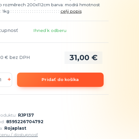
y o rozměrech 200x112cm barva: modrá hmotnost
 : : : : : : : : : : : : : : : : : : : : : : :
celý popis
tupnosť
Ihneď k odberu
31,00 €
20 €
bez DPH
Pridať do košíka
roduktu:
RJP137
d:
8595226704792
a:
Rojaplast
 cenu / dostupnosť