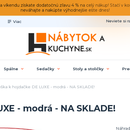
du získate dodatočnú zľavu 4 % na celý nákup! Stačí v košíku
neváhajte a nakúpte výhodnejšie ešte dnes!
Neviete si r
Viac
Spálne
Sedačky
Stoly a stoličky
Pre
eška k hojdačke DE LUXE - modrá - NA SKLADE!
UXE - modrá - NA SKLADE!
Náhrad