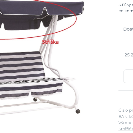
stříšk
celkem: 1kg
Dos
25,
Číslo p
EAN kó
Výrobc
Strážiť