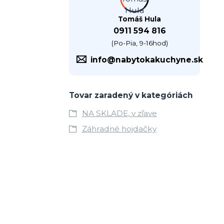
Tomáš Hula
0911 594 816
(Po-Pia, 9-16hod)
info@nabytokakuchyne.sk
Tovar zaradený v kategóriách
NA SKLADE, v zľave
Záhradné hojdačky