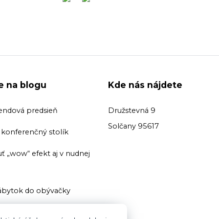
ie na blogu
Kde nás nájdete
endová predsieň
Družstevná 9
Solčany 95617
ť konferenčný stolík
ť „wow“ efekt aj v nudnej
bytok do obývačky
ť domácu knižnicu