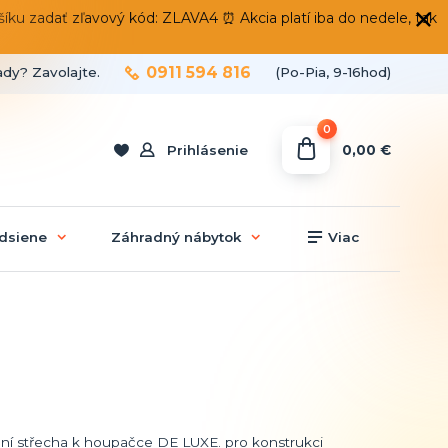
 zadať zľavový kód: ZLAVA4 ⏰ Akcia platí iba do nedele, tak
0911 594 816
ady? Zavolajte.
(Po-Pia, 9-16hod)
0
0,00 €
Prihlásenie
dsiene
Záhradný nábytok
Viac
ní střecha k houpačce DE LUXE. pro konstrukci