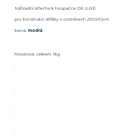
Náhradní střecha k houpačce DE LUXE.
pro konstrukci stříšky o rozměrech 200x112cm
barva:
modrá
hmotnost celkem: 1kg
:
:
:
:
:
: