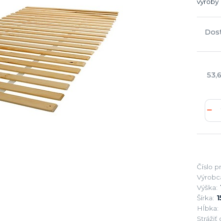
výroby
Dos
53,
Číslo p
Výrobc
Výška:
Šírka:
1
Hĺbka:
Strážiť