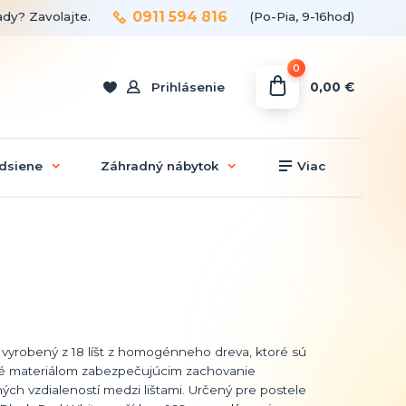
0911 594 816
ady? Zavolajte.
(Po-Pia, 9-16hod)
0
0,00 €
Prihlásenie
dsiene
Záhradný nábytok
Viac
 vyrobený z 18 líšt z homogénneho dreva, ktoré sú
é materiálom zabezpečujúcim zachovanie
ných vzdialeností medzi lištami. Určený pre postele