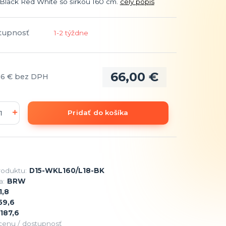
 Black Red White so šírkou 160 cm.
celý popis
tupnosť
1-2 týždne
66,00 €
66 €
bez DPH
Pridať do košíka
roduktu:
D15-WKL160/L18-BK
a:
BRW
1,8
59,6
187,6
 cenu / dostupnosť