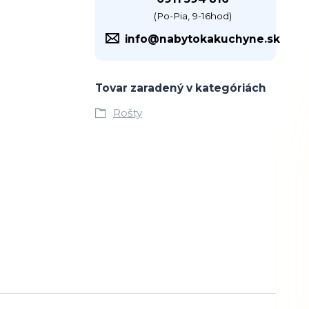
(Po-Pia, 9-16hod)
info@nabytokakuchyne.sk
Tovar zaradený v kategóriách
Rošty