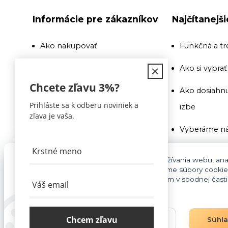
Informácie pre zákazníkov
Najčítanejš
Ako nakupovať
Funkčná a tr
Doprava
Ako si vybra
Chcete zľavu
3%
?
Recenzie a odporúčania
Ako dosiahnu
Prihláste sa k odberu noviniek a
izbe
Obchodné podmienky
zľava je vaša.
Vyberáme ná
Doprava
Ako si vybra
Kontakty
Pre základnú funkčnosť, spríjemnenie používania webu, anal
súhlasu aj na účely cielenia reklamy využívame súbory cookie
Na toto si pr
cookies môžete kedykoľvek upraviť odkazom v spodnej časti s
Blog
pozor
Vyberáme ná
Chcem zľavu
Nastavenia
Súhl