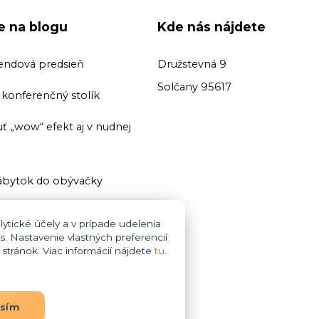
ie na blogu
Kde nás nájdete
endová predsieň
Družstevná 9
Solčany 95617
ť konferenčný stolík
ť „wow“ efekt aj v nudnej
bytok do obývačky
ť domácu knižnicu
ytické účely a v prípade udelenia
s. Nastavenie vlastných preferencií
i zariaďovani kúpeľne dajte
tránok. Viac informácií nájdete
tu
.
bytok do obývačky
asím