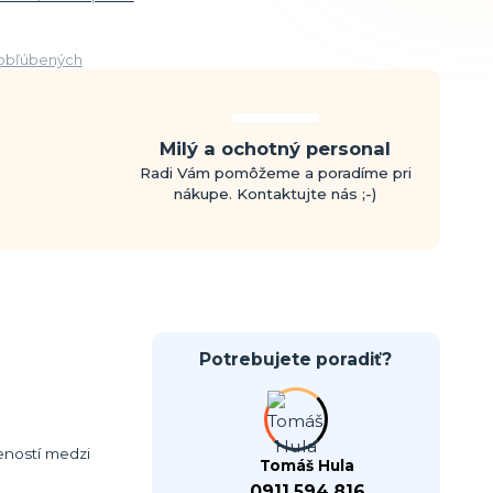
obľúbených
Milý a ochotný personal
Radi Vám pomôžeme a poradíme pri
nákupe. Kontaktujte nás ;-)
Potrebujete poradiť?
eností medzi
Tomáš Hula
0911 594 816