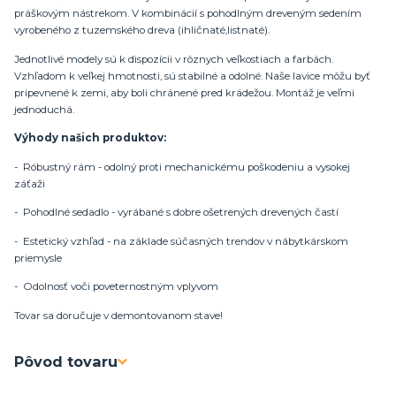
práškovým nástrekom. V kombinácií s pohodlným dreveným sedením
vyrobeného z tuzemského dreva (ihličnaté,listnaté).
Jednotlivé modely sú k dispozícii v rôznych veľkostiach a farbách.
Vzhľadom k veľkej hmotnosti, sú stabilné a odolné. Naše lavice môžu byť
pripevnené k zemi, aby boli chránené pred krádežou. Montáž je veľmi
jednoduchá.
Výhody našich produktov:
- Róbustný rám - odolný proti mechanickému poškodeniu a vysokej
záťaži
- Pohodlné sedadlo - vyrábané s dobre ošetrených drevených častí
- Estetický vzhľad - na základe súčasných trendov v nábytkárskom
priemysle
- Odolnosť voči poveternostným vplyvom
Tovar sa doručuje v demontovanom stave!
Pôvod tovaru