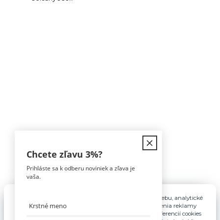
Kontakt
Chcete zľavu
3%
?
Prihláste sa k odberu noviniek a zľava je
Tomáš Hula
vaša.
0911 594 816
(Po-Pia, 9-16hod)
Pre základnú funkčnosť, spríjemnenie používania webu, analytické
účely a v prípade udelenia súhlasu aj na účely cielenia reklamy
info@nabytokakuchyne.sk
využívame súbory cookies. Nastavenie vlastných preferencií cookies