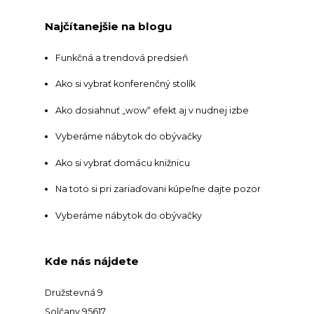
Najčítanejšie na blogu
Funkčná a trendová predsieň
Ako si vybrať konferenčný stolík
Ako dosiahnuť „wow“ efekt aj v nudnej izbe
Vyberáme nábytok do obývačky
Ako si vybrať domácu knižnicu
Na toto si pri zariaďovani kúpeľne dajte pozor
Vyberáme nábytok do obývačky
Kde nás nájdete
Družstevná 9
Solčany 95617