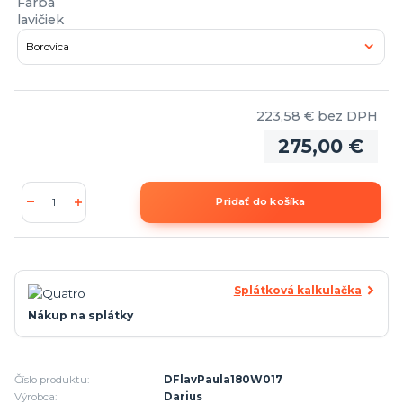
Farba
lavičiek
223,58 €
bez DPH
275,00 €
Pridať do košíka
Splátková kalkulačka
Nákup na splátky
Číslo produktu:
DFlavPaula180W017
Výrobca:
Darius