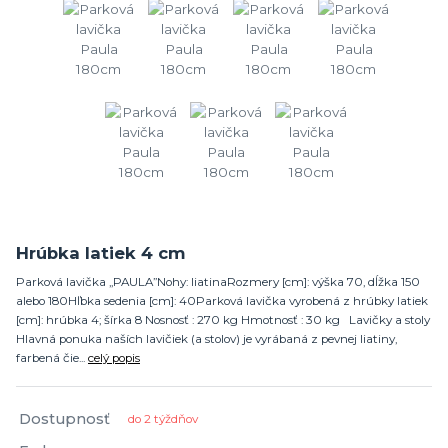
Hrúbka latiek 4 cm
Parková lavička „PAULA”Nohy: liatinaRozmery [cm]: výška 70, dĺžka 150
alebo 180Hľbka sedenia [cm]: 40Parková lavička vyrobená z hrúbky latiek
[cm]: hrúbka 4; šírka 8 Nosnosť : 270 kg Hmotnosť : 30 kg Lavičky a stoly
Hlavná ponuka naších lavičiek (a stolov) je vyrábaná z pevnej liatiny,
farbená čie...
celý popis
Dostupnosť
do 2 týždňov