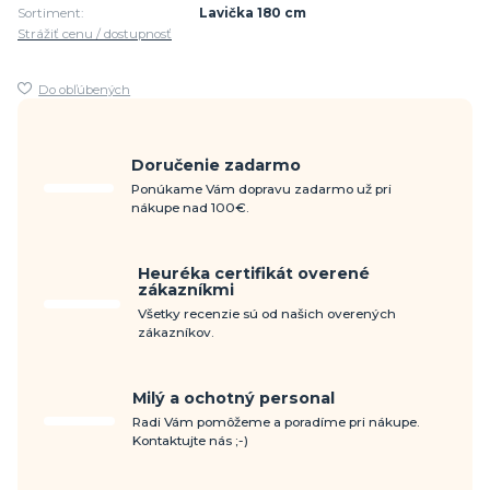
Sortiment:
Lavička 180 cm
Strážiť cenu / dostupnosť
Do obľúbených
Doručenie zadarmo
Ponúkame Vám dopravu zadarmo už pri
nákupe nad 100€.
Heuréka certifikát overené
zákazníkmi
Všetky recenzie sú od našich overených
zákazníkov.
Milý a ochotný personal
Radi Vám pomôžeme a poradíme pri nákupe.
Kontaktujte nás ;-)