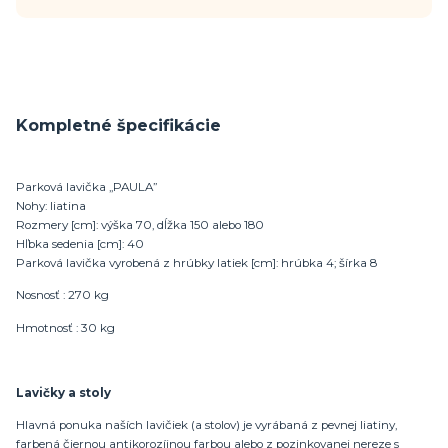
Kompletné špecifikácie
Parková lavička „PAULA”
Nohy: liatina
Rozmery [cm]: výška 70, dĺžka 150 alebo 180
Hľbka sedenia [cm]: 40
Parková lavička vyrobená z hrúbky latiek [cm]: hrúbka 4; šírka 8
Nosnosť : 270 kg
Hmotnosť : 30 kg
Lavičky a stoly
Hlavná ponuka naších lavičiek (a stolov) je vyrábaná z pevnej liatiny,
farbená čiernou antikorozíjnou farbou alebo z pozinkovanej nereze s