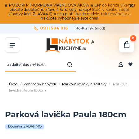
🚨 POZOR! MIMORIADNA VÍKENDOVÁ AKCIA 🚨 Len do konca víkendu
získate dodatočnú zľavu 4 % na celý nákup! Stačí v košíku zadať
zľavový kód: ZLAVA4 ⏰ Akcia platí iba do nedele, tak neváhajte a
nakúpte výhodnejšie ešte dnes!
0911 594 816
(Po-Pia, 9-16hod)
0
Úvod
Záhradný nábytok
Parkové lavičky a zostavy
Parková
lavička Paula 180cm
Parková lavička Paula 180cm
Doprava ZADARMO