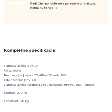
Radi Vám pomôžeme a poradíme pri nákupe.
Kontaktujte nás ;-)
Kompletné špecifikácie
Parková lavička „PAULA”
Nohy: liatina
Rozmery [cm]: výška 70, dĺžka 150 alebo 180
Hľbka sedenia [cm]: 40
Parková lavička vyrobená z hrúbky latiek [cm]: hrúbka 4; šírka 8
Nosnosť : 270 kg
Hmotnosť : 30 kg