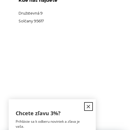
Kde nás nájdete
Družstevná 9
Solčany 95617
Kontakt
Chcete zľavu
3%
?
Prihláste sa k odberu noviniek a zľava je
Tomáš Hula
vaša.
0911 594 816