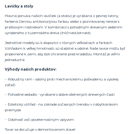
Lavičky a stoly
Hlavná ponuka naších lavičiek (a stolov) je vyrábaná z pevnej liatiny,
farbená čiernou antikorozíjnou farbou alebo z pozinkovanej nereze s
práškovým nástrekom. V kombinácií s pohodlným dreveným sedením
vyrobeného z tuzemského dreva (ihličnaté,listnaté).
Jednotlivé modely sú k dispozícii v rôznych veľkostiach a farbách.
Vzhľadom k veľkej hmotnosti, sú stabilné a odolné. Naše lavice môžu byť
pripevnené k zemi, aby boli chránené pred krádežou. Montáž je veľmi
jednoduchá.
Výhody našich produktov:
- Róbustný rám - odolný proti mechanickému poškodeniu a vysokej
záťaži
- Pohodlné sedadlo - vyrábané s dobre ošetrených drevených častí
- Estetický vzhľad - na základe súčasných trendov v nábytkárskom
priemysle
- Odolnosť voči poveternostným vplyvom
Tovar sa doručuje v demontovanom stave!