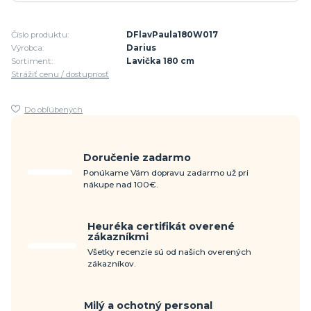
Číslo produktu:
DFlavPaula180W017
Výrobca:
Darius
Sortiment:
Lavička 180 cm
Strážiť cenu / dostupnosť
Do obľúbených
Doručenie zadarmo
Ponúkame Vám dopravu zadarmo už pri
nákupe nad 100€.
Heuréka certifikát overené
zákazníkmi
Všetky recenzie sú od našich overených
zákazníkov.
Milý a ochotný personal